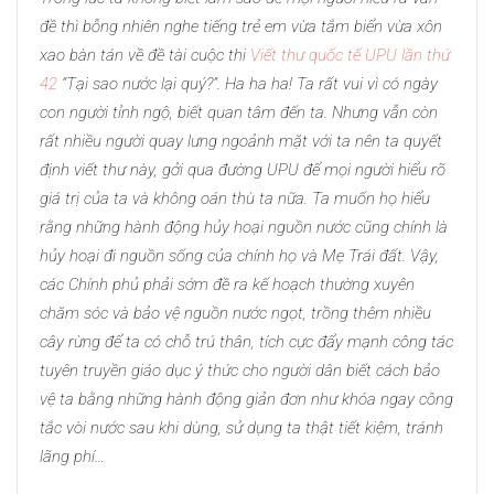
đề thì bỗng nhiên nghe tiếng trẻ em vừa tắm biển vừa xôn
xao bàn tán về đề tài cuộc thi
Viết thư quốc tế UPU lần thứ
42
“Tại sao nước lại quý?”. Ha ha ha! Ta rất vui vì có ngày
con người tỉnh ngộ, biết quan tâm đến ta. Nhưng vẫn còn
rất nhiều người quay lưng ngoảnh mặt với ta nên ta quyết
định viết thư này, gởi qua đường UPU để mọi người hiểu rõ
giá trị của ta và không oán thù ta nữa. Ta muốn họ hiểu
rằng những hành động hủy hoại nguồn nước cũng chính là
hủy hoại đi nguồn sống của chính họ và Mẹ Trái đất. Vậy,
các Chính phủ phải sớm đề ra kế hoạch thường xuyên
chăm sóc và bảo vệ nguồn nước ngọt, trồng thêm nhiều
cây rừng để ta có chỗ trú thân, tích cực đẩy mạnh công tác
tuyên truyền giáo dục ý thức cho người dân biết cách bảo
vệ ta bằng những hành động giản đơn như khóa ngay công
tắc vòi nước sau khi dùng, sử dụng ta thật tiết kiệm, tránh
lãng phí…