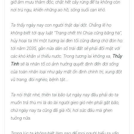
giở âm mưu thâm độc, chặt hết cây rừng để ta không còn
nơi trú ngụ, khiến những ao hồ, sông suối cạn khô.
Ta thấy ngày nay con người thật dại dột. Chẳng lẽ họ
không biết tới quy luật “Trạng chết thì Chúa cũng băng hà”,
hủy hoại ta thì một tương lai đen tối cũng đang chờ đón họ:
tới năm 2035, gần nửa dân số trái đất sẽ phải đối mặt với
các khó khăn vì thiếu nước. Trong tương lai không xa,
Thủy
Tinh
sẽ là nhân tố có ảnh hưởng quyết định đến đời sống
của toàn nhân loại như gây mất ổn định chính trị, xung đột
vũ trang, đói nghèo, bệnh tật…
Ta nói thật nhé, thiên tai bão lụt ngày nay đâu phải do ta
muốn trả thù mi là do lài người gieo gió nên phải gặt bão,
chứ ngày nay ta cũng đã già rồi, hơi sức đâu mà ghen
tuông nữa.
Trong lúc ta không biết làm sao để mọi người hiểu ra vấn