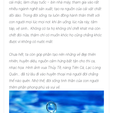
cái mặc, làm chạy tuốc – bin nhà máy, tham gia vào rất
nhiều ngành nghề sản xuất, tạo ra nguồn của cải vật chất
dồi dào. Trong đời sống, ta luôn đồng hành thân thiết với
con người mọi lúc mọi nơi: khi ăn uống, lúc rửa ráy, tắm
táp, vệ sinh… Không có ta họ không chỉ chết khát mà còn
chết đói nữa, thậm chí có muốn khóc họ cũng chẳng khóc
được vì không có nước mắt.
Chưa hết, ta còn góp phần tạo nên những vẻ đẹp thiên
nhiên, huyền diệu, nguồn cảm hứng bất tận cho thi ca,
nhạc họa. Hình ảnh vua Thủy Tề, nàng Tiên Cá, Lạc Long
Quân… đã từ lâu đi vào huyền thoại mà người đời chẳng
thể nào quên. Nhờ thế, đời sống tinh thần của con người
thêm phần phong phú và vui vẻ.