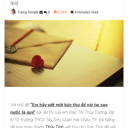
quý
Trang Dimple
0
2.264
4 minutes read
Với chủ đề
“Em hãy viết một bức thư để nói tại sao
nước là quý”
bài dự thi của em Đào Thị Thùy Dương, lớp
6/10, trường THCS Tây Sơn, Quận Hải Châu, TP. Đà Nẵng
đã hóa thân thành
Thủy Tinh
viết thư cho Sơn Tinh để viết