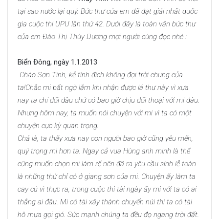
tại sao nước lại quý. Bức thư của em đã đạt giải nhất quốc
gia cuộc thi UPU lần thứ 42. Dưới đây là toàn văn bức thư
của em Đào Thị Thùy Dương mợi người cùng đọc nhé :
Biển Đông, ngày 1.1.2013
Chào Sơn Tinh, kẻ tình địch không đợi trời chung của
ta!
Chắc mi bất ngờ lắm khi nhận được lá thư này vì xưa
nay ta chỉ đối đầu chứ có bao giờ chịu đối thoại với mi đâu.
Nhưng hôm nay, ta muốn nói chuyện với mi vì ta có một
chuyện cực kỳ quan trọng.
Chả là, ta thấy xưa nay con người bao giờ cũng yêu mến,
quý trọng mi hơn ta. Ngay cả vua Hùng anh minh là thế
cũng muốn chọn mi làm rể nên đã ra yêu cầu sính lễ toàn
là những thứ chỉ có ở giang sơn của mi. Chuyện ấy làm ta
cay cú vì thực ra, trong cuộc thi tài ngày ấy mi với ta có ai
thắng ai đâu. Mi có tài xây thành chuyển núi thì ta có tài
hô mưa gọi gió. Sức mạnh chúng ta đều đọ ngang trời đất.