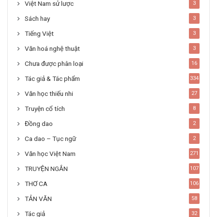
Việt Nam sử lược
3
Sách hay
3
Tiếng Việt
3
Văn hoá nghệ thuật
3
Chưa được phân loại
16
Tác giả & Tác phẩm
334
Văn học thiếu nhi
27
Truyện cổ tích
8
Đồng dao
2
Ca dao – Tục ngữ
2
Văn học Việt Nam
271
TRUYỆN NGẮN
107
THƠ CA
106
TẢN VĂN
58
Tác giả
32