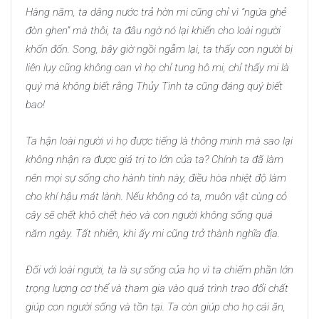
Hàng năm, ta dâng nước trả hờn mi cũng chỉ vì “ngứa ghẻ
đòn ghen” mà thôi, ta đâu ngờ nó lại khiến cho loài người
khốn đốn. Song, bây giờ ngồi ngẫm lại, ta thấy con người bị
liên lụy cũng không oan vì họ chỉ tung hô mi, chỉ thấy mi là
quý mà không biết rằng Thủy Tinh ta cũng đáng quý biết
bao!
Ta hận loài người vì họ được tiếng là thông minh mà sao lại
không nhận ra được giá trị to lớn của ta? Chính ta đã làm
nên mọi sự sống cho hành tinh này, điều hòa nhiệt độ làm
cho khí hậu mát lành. Nếu không có ta, muôn vật cùng cỏ
cây sẽ chết khô chết héo và con người không sống quá
năm ngày. Tất nhiên, khi ấy mi cũng trở thành nghĩa địa.
Đối với loài người, ta là sự sống của họ vì ta chiếm phần lớn
trọng lượng cơ thể và tham gia vào quá trình trao đổi chất
giúp con người sống và tồn tại. Ta còn giúp cho họ cái ăn,