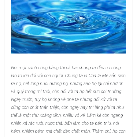
Nói một cách công bằng thì cả hai chúng ta đều có công
lao to lớn đối với con người. Chúng ta là Cha là Mẹ sản sinh
ra họ, hết lòng nuôi dưỡng họ, nhưng sao họ lại chỉ nhớ ơn
và quý trọng mi thôi, còn đối với ta họ hết sức coi thường.
Ngày trước, tuy họ không về phe ta nhưng đối xử với ta
cũng còn chút thân thiện, còn ngày nay thì lãng phí ta như
thể là một thứ xoàng xĩnh, nhiều vô kể. Lắm kẻ còn ngang
nhiên xả rác rưởi, nước thải bẩn làm cho ta bẩn thỉu, hôi
hám, nhiễm bệnh mà chết dần chết mòn. Thậm chí, họ còn