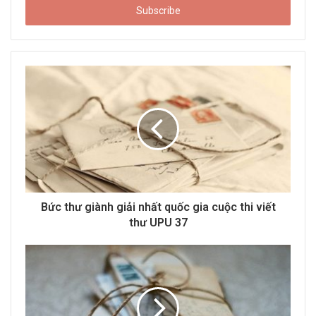
e
r
y
o
u
r
E
m
a
i
l
a
d
d
Bức thư giành giải nhất quốc gia cuộc thi viết
r
thư UPU 37
e
s
s