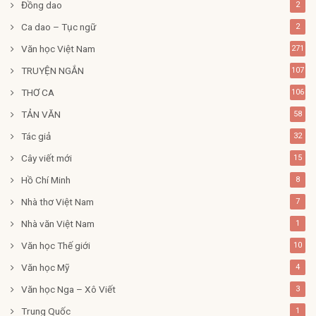
Đồng dao
2
Ca dao – Tục ngữ
2
Văn học Việt Nam
271
TRUYỆN NGẮN
107
THƠ CA
106
TẢN VĂN
58
Tác giả
32
Cây viết mới
15
Hồ Chí Minh
8
Nhà thơ Việt Nam
7
Nhà văn Việt Nam
1
Văn học Thế giới
10
Văn học Mỹ
4
Văn học Nga – Xô Viết
3
Trung Quốc
1