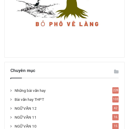
Chuyên mục
Những bài văn hay
228
Bài văn hay THPT
103
NGỮ VĂN 12
42
NGỮ VĂN 11
16
NGỮ VĂN 10
15