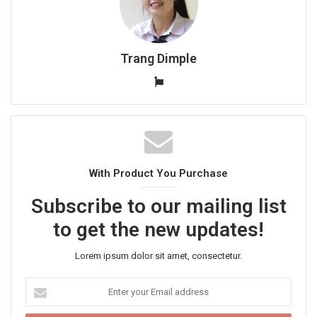
Trang Dimple
W
e
b
s
i
t
With Product You Purchase
e
Subscribe to our mailing list
to get the new updates!
Lorem ipsum dolor sit amet, consectetur.
E
n
t