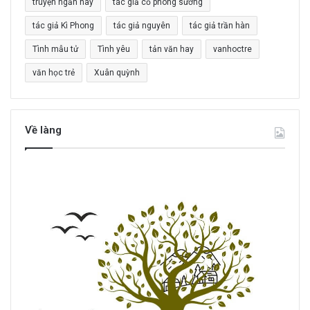
truyện ngắn hay
tác giả cỏ phong sương
tác giả Kì Phong
tác giả nguyên
tác giả trần hàn
Tình mẫu tử
Tình yêu
tản văn hay
vanhoctre
văn học trẻ
Xuân quỳnh
Về làng