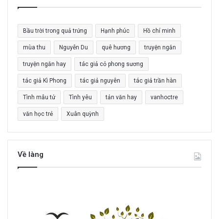
ế
m
c
Bầu trời trong quả trứng
Hạnh phúc
Hồ chí minh
h
o
mùa thu
Nguyễn Du
quê hương
truyện ngắn
:
truyện ngắn hay
tác giả cỏ phong sương
tác giả Kì Phong
tác giả nguyên
tác giả trần hàn
Tình mẫu tử
Tình yêu
tản văn hay
vanhoctre
văn học trẻ
Xuân quỳnh
Về làng