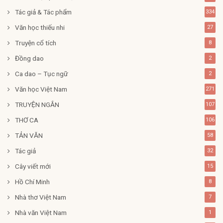
Tác giả & Tác phẩm
334
Văn học thiếu nhi
27
Truyện cổ tích
8
Đồng dao
2
Ca dao – Tục ngữ
2
Văn học Việt Nam
271
TRUYỆN NGẮN
107
THƠ CA
106
TẢN VĂN
58
Tác giả
32
Cây viết mới
15
Hồ Chí Minh
8
Nhà thơ Việt Nam
7
Nhà văn Việt Nam
1