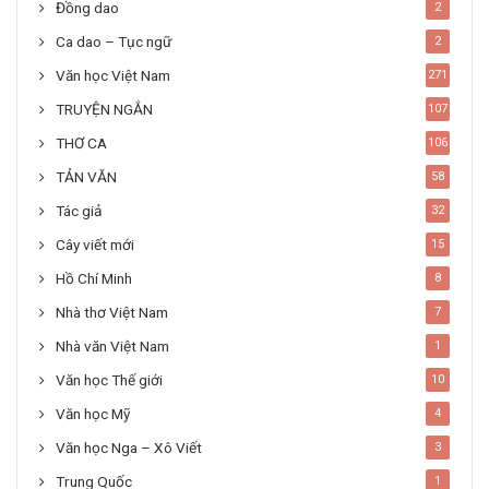
Đồng dao
2
Ca dao – Tục ngữ
2
Văn học Việt Nam
271
TRUYỆN NGẮN
107
THƠ CA
106
TẢN VĂN
58
Tác giả
32
Cây viết mới
15
Hồ Chí Minh
8
Nhà thơ Việt Nam
7
Nhà văn Việt Nam
1
Văn học Thế giới
10
Văn học Mỹ
4
Văn học Nga – Xô Viết
3
Trung Quốc
1