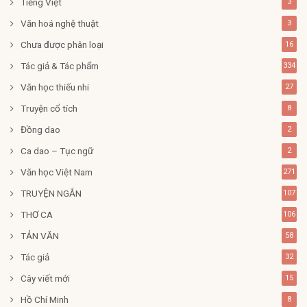
Tiếng Việt
3
Văn hoá nghệ thuật
3
Chưa được phân loại
16
Tác giả & Tác phẩm
334
Văn học thiếu nhi
27
Truyện cổ tích
8
Đồng dao
2
Ca dao – Tục ngữ
2
Văn học Việt Nam
271
TRUYỆN NGẮN
107
THƠ CA
106
TẢN VĂN
58
Tác giả
32
Cây viết mới
15
Hồ Chí Minh
8