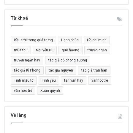
m
k
i
Từ khoá
ế
m
c
Bầu trời trong quả trứng
Hạnh phúc
Hồ chí minh
h
o
mùa thu
Nguyễn Du
quê hương
truyện ngắn
:
truyện ngắn hay
tác giả cỏ phong sương
tác giả Kì Phong
tác giả nguyên
tác giả trần hàn
Tình mẫu tử
Tình yêu
tản văn hay
vanhoctre
văn học trẻ
Xuân quỳnh
Về làng