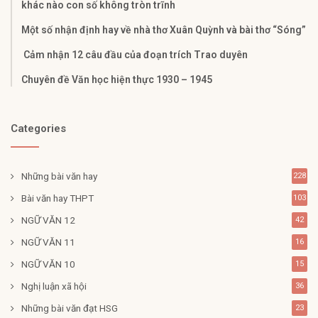
khác nào con số không tròn trĩnh
Một số nhận định hay về nhà thơ Xuân Quỳnh và bài thơ “Sóng”
Cảm nhận 12 câu đầu của đoạn trích Trao duyên
Chuyên đề Văn học hiện thực 1930 – 1945
Categories
Những bài văn hay
228
Bài văn hay THPT
103
NGỮ VĂN 12
42
NGỮ VĂN 11
16
NGỮ VĂN 10
15
Nghị luận xã hội
36
Những bài văn đạt HSG
23