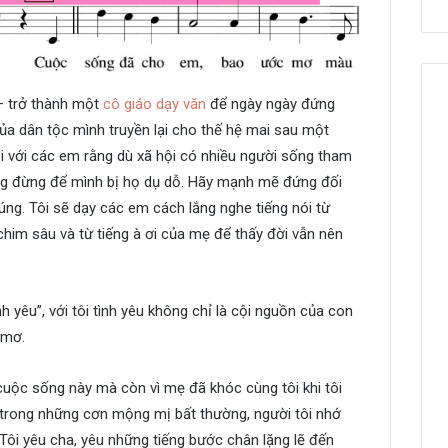
– trở thành một
cô giáo dạy văn
để ngày ngày đứng
của dân tộc mình truyền lại cho thế hệ mai sau một
ói với các em rằng dù xã hội có nhiều người sống tham
ũng đừng để mình bị họ dụ dỗ. Hãy mạnh mẽ đứng đối
úng. Tôi sẽ dạy các em cách lắng nghe tiếng nói từ
chim sâu và từ tiếng à ơi của mẹ để thấy đời vẫn nên
h yêu”, với tôi tình yêu không chỉ là cội nguồn của con
 mơ.
cuộc sống này mà còn vì mẹ đã khóc cùng tôi khi tôi
 trong những cơn mộng mị bất thường, người tôi nhớ
Tôi yêu cha, yêu những tiếng bước chân lặng lẽ đến