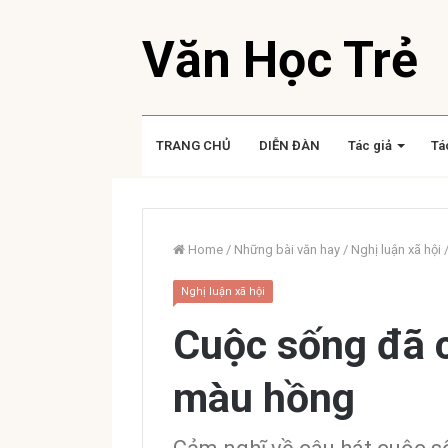
Văn Học Trẻ
TRANG CHỦ
DIỄN ĐÀN
Tác giả
Tá
Home
/
Những bài văn hay
/
Nghị luận xã hội
Nghị luận xã hội
Cuộc sống đã 
màu hồng