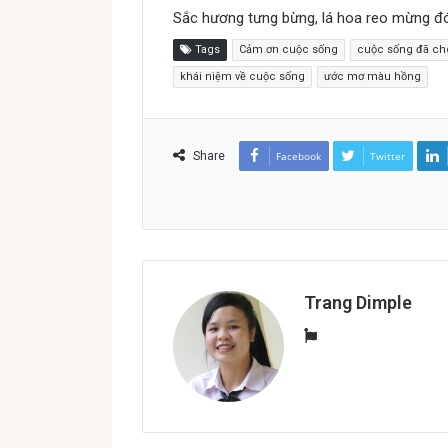
Sắc hương tưng bừng, lá hoa reo mừng 
Tags
Cảm ơn cuộc sống
cuộc sống đã c
khái niệm về cuộc sống
ước mơ màu hồng
Share
Facebook
Twitter
Trang Dimple
W
e
b
s
i
t