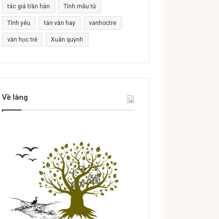
tác giả trần hàn
Tình mẫu tử
Tình yêu
tản văn hay
vanhoctre
văn học trẻ
Xuân quỳnh
Về làng