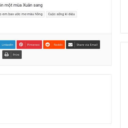
đón một mùa Xuân sang
ho em bao ước mơ màu hồng
Cuộc sống kì diệu
LinkedIn
Pinterest
Reddit
Share via Email
Print