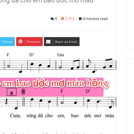
sống đã cho em bao ước mơ màu
0
2.772
4 minutes read
Twitter
Pinterest
Share via Email