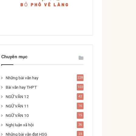
Chuyên mục
Những bài văn hay
228
Bài văn hay THPT
103
NGỮ VĂN 12
42
NGỮ VĂN 11
16
NGỮ VĂN 10
15
Nghị luận xã hội
36
Những bài văn đạt HSG
23