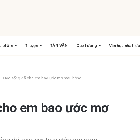
c phẩm
Truyện
TẢN VĂN
Quê hương
Văn học nhà trư
/
Cuộc sống đã cho em bao ước mơ màu hồng
cho em bao ước mơ