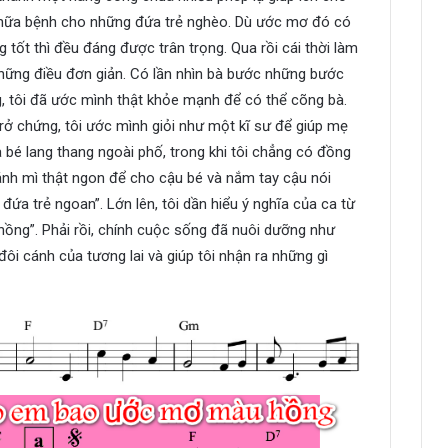
 chữa bệnh cho những đứa trẻ nghèo. Dù ước mơ đó có
 tốt thì đều đáng được trân trọng. Qua rồi cái thời làm
những điều đơn giản. Có lần nhìn bà bước những bước
, tôi đã ước mình thật khỏe mạnh để có thể cõng bà.
rở chứng, tôi ước mình giỏi như một kĩ sư để giúp mẹ
 bé lang thang ngoài phố, trong khi tôi chẳng có đồng
bánh mì thật ngon để cho cậu bé và nắm tay cậu nói
ứa trẻ ngoan”. Lớn lên, tôi dần hiểu ý nghĩa của ca từ
ng”. Phải rồi, chính cuộc sống đã nuôi dưỡng như
i cánh của tương lai và giúp tôi nhận ra những gì