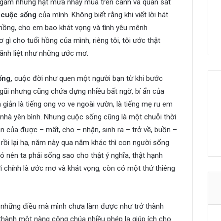
ể ngắm những hạt mưa nhảy múa trên cành và quan sát
cuộc sống
của mình. Không biết rằng khi viết lời hát
ồng, cho em bao khát vọng và tình yêu mênh
 cho tuổi hồng của mình, riêng tôi, tôi ước thật
mãnh liệt như những ước mơ.
ống,
cuộc đời như quen một người bạn từ khi bước
 gũi nhưng cũng chứa đựng nhiều bất ngờ, bí ẩn của
 giản là tiếng ong vo ve ngoài vườn, là tiếng mẹ ru em
i nhà yên bình. Nhưng cuộc sống cũng là một chuỗi thời
n của được – mất, cho – nhận, sinh ra – trở về, buồn –
ồi lại hạ, năm này qua năm khác thì con người sống
 nên ta phải sống sao cho thật ý nghĩa, thật hạnh
i chính là ước mơ và khát vọng, còn có một thứ thiêng
, những điều mà mình chưa làm được như trở thành
 thành một nàng công chúa nhiều phép lạ giúp ích cho