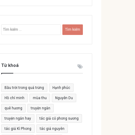
T
ì
m
k
i
ế
Từ khoá
m
c
h
o
Bầu trời trong quả trứng
Hạnh phúc
:
Hồ chí minh
mùa thu
Nguyễn Du
quê hương
truyện ngắn
truyện ngắn hay
tác giả cỏ phong sương
tác giả Kì Phong
tác giả nguyên