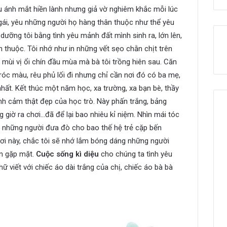
u ánh mắt hiền lành nhưng giả vờ nghiêm khắc mỗi lúc
m gái, yêu những người họ hàng thân thuộc như thể yêu
ưỡng tôi bằng tình yêu mảnh đất mình sinh ra, lớn lên,
 thuộc. Tôi nhớ như in những vết sẹo chằn chịt trên
 mùi vị ổi chín đầu mùa mà bà tôi trồng hiên sau. Căn
róc màu, rêu phủ lối đi nhưng chỉ cần nơi đó có ba mẹ,
nhất. Kết thúc một năm học, xa trường, xa bạn bè, thầy
nh cảm thật đẹp của học trò. Này phấn trắng, bảng
 giờ ra chơi…đã để lại bao nhiêu kỉ niệm. Nhìn mái tóc
o những người đưa đò cho bao thế hệ trẻ cặp bến
nơi này, chắc tôi sẽ nhớ lắm bóng dáng những người
ần gặp mặt.
Cuộc sống kì diệu
cho chúng ta tình yêu
hữ viết với chiếc áo dài trắng của chị, chiếc áo bà bà