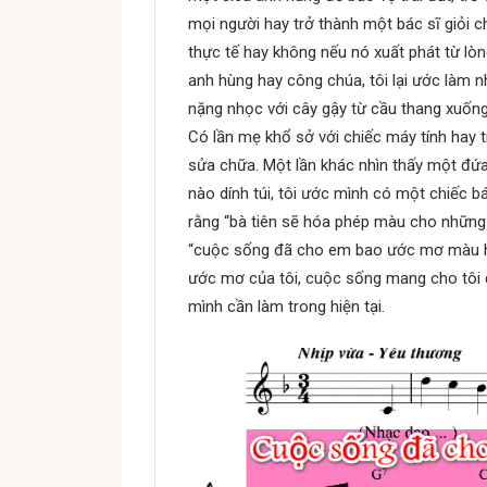
mọi người hay trở thành một bác sĩ giỏi
thực tế hay không nếu nó xuất phát từ lòng
anh hùng hay công chúa, tôi lại ước làm 
nặng nhọc với cây gậy từ cầu thang xuống
Có lần mẹ khổ sở với chiếc máy tính hay t
sửa chữa. Một lần khác nhìn thấy một đứa
nào dính túi, tôi ước mình có một chiếc 
rằng “bà tiên sẽ hóa phép màu cho những đ
“cuộc sống đã cho em bao ước mơ màu hồ
ước mơ của tôi, cuộc sống mang cho tôi đô
mình cần làm trong hiện tại.