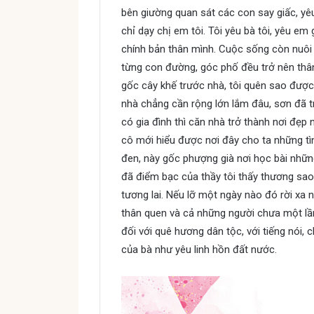
bên giường quan sát các con say giấc, yê
chỉ dạy chị em tôi. Tôi yêu bà tôi, yêu e
chính bản thân mình. Cuộc sống còn nuôi d
từng con đường, góc phố đều trở nên thân
gốc cây khế trước nhà, tôi quên sao được
nhà chẳng cần rộng lớn lắm đâu, sơn đã t
có gia đình thì căn nhà trở thành nơi đẹp 
cô mới hiểu được nơi đây cho ta những tì
đen, này gốc phượng già nơi học bài những
đã điểm bạc của thầy tôi thấy thương sa
tương lai. Nếu lỡ một ngày nào đó rời xa 
thân quen và cả những người chưa một l
đối với quê hương dân tộc, với tiếng nói, c
của bà như yêu linh hồn đất nước.