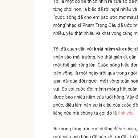
Tôi là một cô bé thích nhìn ra cửa sổ đ
từng chồi non, lá biếc để rồi nghĩ nhiều về
“cuộc sống đã cho em bao ước mơ màu h
mông”nhạc sĩ Phạm Trọng Cầu đã ước mơ gì
nhiều, yêu thật nhiều và khát vọng cũng 
Tôi đã quen dần với
khái niệm về cuộc s
chân vào mái trường. Nó thật giản dị, gần
một thế giới rộng lớn. Cuộc sống hiểu đơn
trên võng, là một ngày trôi qua trong ngô
gian dài của đời người, một vòng tuần hoà
vui…So với cuộc đời mênh mông hết xuân r
được bao nhiêu năm của tuổi hồng. Vậy đó
phúc, điều làm nên sự kì diệu của cuộc đờ
liêng nữa mà chúng ta gọi đó là
tình yêu.
Ai không từng ước mơ những điều kì diệu
một siêu anh hùng để bảo vệ trái đất, trở