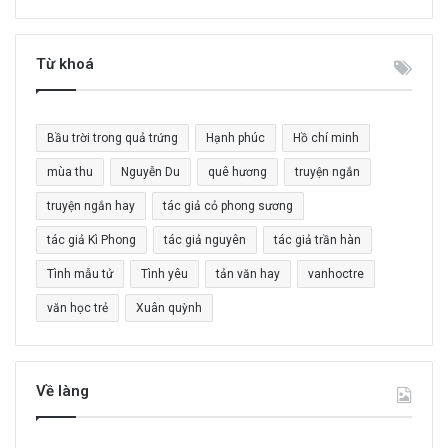
m
k
i
Từ khoá
ế
m
c
Bầu trời trong quả trứng
Hạnh phúc
Hồ chí minh
h
o
mùa thu
Nguyễn Du
quê hương
truyện ngắn
:
truyện ngắn hay
tác giả cỏ phong sương
tác giả Kì Phong
tác giả nguyên
tác giả trần hàn
Tình mẫu tử
Tình yêu
tản văn hay
vanhoctre
văn học trẻ
Xuân quỳnh
Về làng