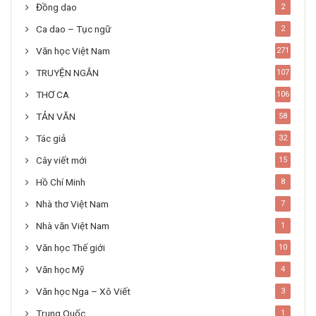
Đồng dao
2
Ca dao – Tục ngữ
2
Văn học Việt Nam
271
TRUYỆN NGẮN
107
THƠ CA
106
TẢN VĂN
58
Tác giả
32
Cây viết mới
15
Hồ Chí Minh
8
Nhà thơ Việt Nam
7
Nhà văn Việt Nam
1
Văn học Thế giới
10
Văn học Mỹ
4
Văn học Nga – Xô Viết
3
Trung Quốc
1