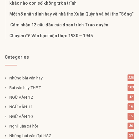
khác nào con số không tròn trĩnh
Một số nhận định hay về nhà thơ Xuân Quỳnh và bài thơ “Sóng”
Cảm nhận 12 câu đầu của đoạn trích Trao duyên
Chuyên đề Văn học hiện thực 1930 – 1945
Categories
Những bài văn hay
228
Bài văn hay THPT
103
NGỮ VĂN 12
42
NGỮ VĂN 11
16
NGỮ VĂN 10
15
Nghị luận xã hội
36
Những bài văn đạt HSG
23