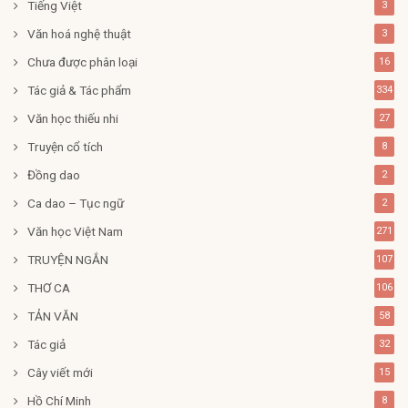
Tiếng Việt
3
Văn hoá nghệ thuật
3
Chưa được phân loại
16
Tác giả & Tác phẩm
334
Văn học thiếu nhi
27
Truyện cổ tích
8
Đồng dao
2
Ca dao – Tục ngữ
2
Văn học Việt Nam
271
TRUYỆN NGẮN
107
THƠ CA
106
TẢN VĂN
58
Tác giả
32
Cây viết mới
15
Hồ Chí Minh
8