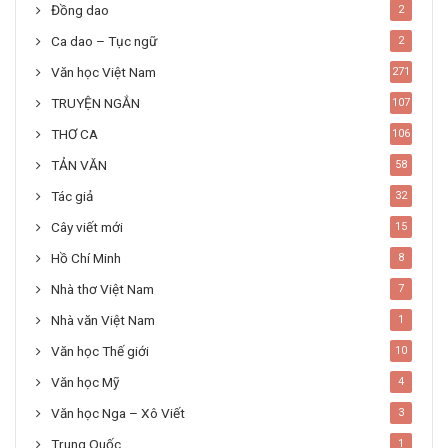
Đồng dao
2
Ca dao – Tục ngữ
2
Văn học Việt Nam
271
TRUYỆN NGẮN
107
THƠ CA
106
TẢN VĂN
58
Tác giả
32
Cây viết mới
15
Hồ Chí Minh
8
Nhà thơ Việt Nam
7
Nhà văn Việt Nam
1
Văn học Thế giới
10
Văn học Mỹ
4
Văn học Nga – Xô Viết
3
Trung Quốc
1