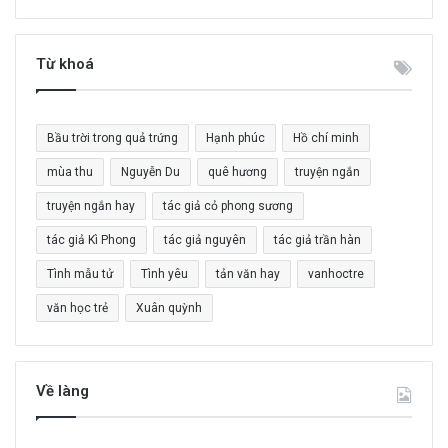
m
k
i
Từ khoá
ế
m
c
Bầu trời trong quả trứng
Hạnh phúc
Hồ chí minh
h
o
mùa thu
Nguyễn Du
quê hương
truyện ngắn
:
truyện ngắn hay
tác giả cỏ phong sương
tác giả Kì Phong
tác giả nguyên
tác giả trần hàn
Tình mẫu tử
Tình yêu
tản văn hay
vanhoctre
văn học trẻ
Xuân quỳnh
Về làng