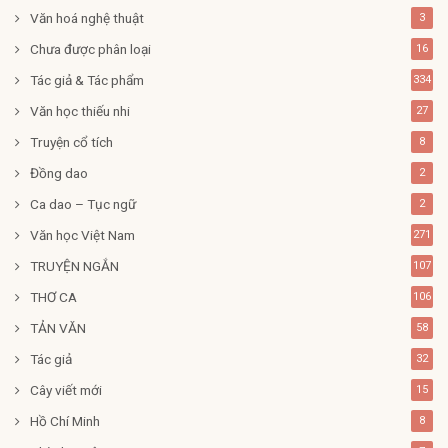
Văn hoá nghệ thuật
3
Chưa được phân loại
16
Tác giả & Tác phẩm
334
Văn học thiếu nhi
27
Truyện cổ tích
8
Đồng dao
2
Ca dao – Tục ngữ
2
Văn học Việt Nam
271
TRUYỆN NGẮN
107
THƠ CA
106
TẢN VĂN
58
Tác giả
32
Cây viết mới
15
Hồ Chí Minh
8