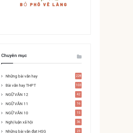
Chuyên mục
Những bài văn hay
228
Bài văn hay THPT
103
NGỮ VĂN 12
42
NGỮ VĂN 11
16
NGỮ VĂN 10
15
Nghị luận xã hội
36
Những bài văn đạt HSG
23