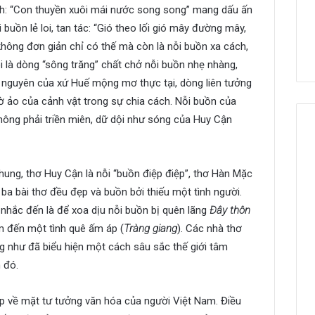
cảnh: “Con thuyền xuôi mái nước song song” mang dấu ấn
 buồn lẻ loi, tan tác: “Gió theo lối gió mây đường mây,
hông đơn giản chỉ có thế mà còn là nỗi buồn xa cách,
i là dòng “sông trăng” chất chở nỗi buồn nhẹ nhàng,
h nguyên của xứ Huế mộng mơ thực tại, dòng liên tưởng
ảo của cảnh vật trong sự chia cách. Nỗi buồn của
hông phải triền miên, dữ dội như sóng của Huy Cận
chung, thơ Huy Cận là nỗi “buồn điệp điệp”, thơ Hàn Mặc
ả ba bài thơ đều đẹp và buồn bởi thiếu một tình người.
 nhắc đến là để xoa dịu nỗi buồn bị quên lãng
Đây thôn
ìm đến một tình quê ấm áp (
Tràng giang
). Các nhà thơ
ng như đã biểu hiện một cách sâu sắc thế giới tâm
 đó.
óp về mặt tư tưởng văn hóa của người Việt Nam. Điều