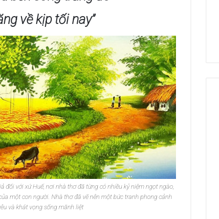
ng về kịp tối nay”
giả đối với xứ Huế, nơi nhà thơ đã từng có nhiều kỷ niệm ngọt ngào,
 của một con người. Nhà thơ đã vẽ nên một bức tranh phong cảnh
 yêu và khát vọng sống mãnh liệt