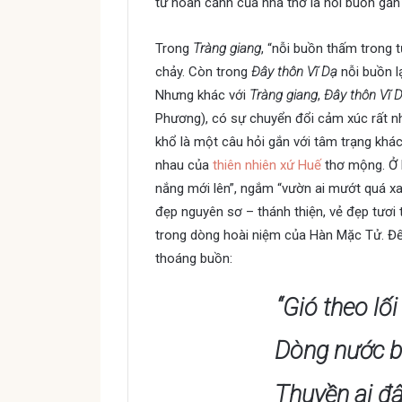
từ hoàn cảnh của nhà thơ là nỗi buồn gắn 
Trong
Tràng giang
, “nỗi buồn thấm trong
chảy. Còn trong
Đây thôn Vĩ Dạ
nỗi buồn l
Nhưng khác với
Tràng giang
,
Đây thôn Vĩ 
Phương), có sự chuyển đổi cảm xúc rất nhan
khổ là một câu hỏi gắn với tâm trạng kh
nhau của
thiên nhiên xứ Huế
thơ mộng. Ở k
nắng mới lên”, ngắm “vườn ai mướt quá xa
đẹp nguyên sơ – thánh thiện, vẻ đẹp tươi t
trong dòng hoài niệm của Hàn Mặc Tử. Đến
thoáng buồn:
“Gió theo l
Dòng nước b
Thuyền ai đ