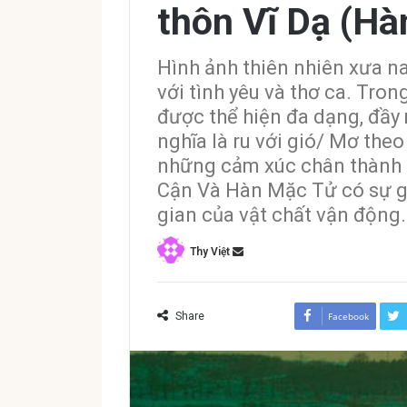
thôn Vĩ Dạ (Hà
Hình ảnh thiên nhiên xưa n
với tình yêu và thơ ca. Tro
được thể hiện đa dạng, đầy m
nghĩa là ru với gió/ Mơ the
những cảm xúc chân thành th
Cận Và Hàn Mặc Tử có sự gắ
gian của vật chất vận động.
Thy Việt
Share
Facebook