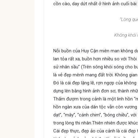
cồn cào, day dứt nhất ở hình ảnh cuối bài:
“Lòng qu
Không khói
Nỗi buồn của Huy Cận miên man không d
lan tỏa rất xa, buồn hơn nhiều so với Thô
sử nhân sầu” (Trên sông khói sóng cho buồ
là vẻ đẹp mênh mang đất trời. Không gian
Đó là cái đẹp lặng lẽ, rợn ngợp của khôn
dựng lên bằng hình ảnh đơn sơ, thành nhữ
Thấm đượm trong cảnh là một linh hồn “ma
hồn ngàn xưa của dân tộc vẫn còn vương vấ
dạt”, “mây”, “cánh chim”, “bóng chiều”, vớ
trong lòng thi nhân.Thiên nhiên được khú
Cái đẹp thực, đẹp ảo của cảnh là cái đẹp