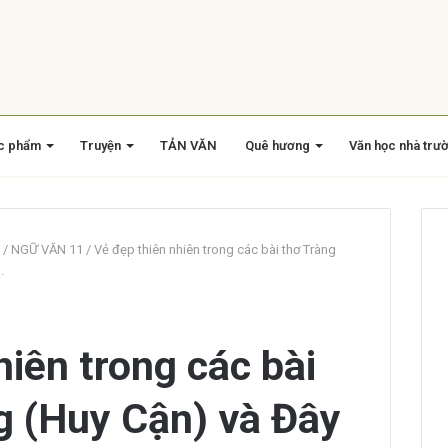
c phẩm
Truyện
TẢN VĂN
Quê hương
Văn học nhà trư
/
NGỮ VĂN 11
/
Vẻ đẹp thiên nhiên trong các bài thơ Tràng
.
hiên trong các bài
g (Huy Cận) và Đây