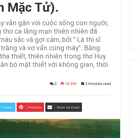
n Mặc Tử).
ay vẫn gắn với cuộc sống con người,
ng thơ ca lãng mạn thiên nhiên đã
àu sắc và gợi cảm, bởi " Là thi sĩ
o trăng và vơ vẩn cùng mây". Bằng
a thiết, thiên nhiên trong thơ Huy
n bó mật thiết với không gian, thời
0
18.596
4 minutes read
Twitter
Pinterest
Share via Email