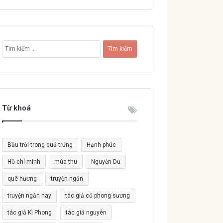
T
ì
m
k
i
ế
Từ khoá
m
c
h
o
Bầu trời trong quả trứng
Hạnh phúc
:
Hồ chí minh
mùa thu
Nguyễn Du
quê hương
truyện ngắn
truyện ngắn hay
tác giả cỏ phong sương
tác giả Kì Phong
tác giả nguyên