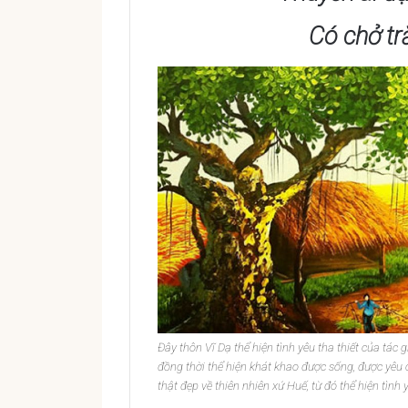
Có chở tră
Đây thôn Vĩ Dạ thể hiện tình yêu tha thiết của tác 
đồng thời thể hiện khát khao được sống, được yêu
thật đẹp về thiên nhiên xứ Huế, từ đó thể hiện tình