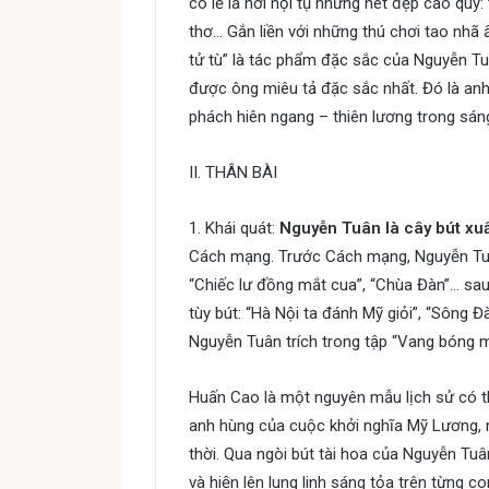
có lẽ là nơi hội tụ những nét đẹp cao quý:
thơ… Gắn liền với những thú chơi tao nhã 
tử tù” là tác phẩm đặc sắc của Nguyễn Tuâ
được ông miêu tả đặc sắc nhất. Đó là anh 
phách hiên ngang – thiên lương trong sá
II. THÂN BÀI
1. Khái quát:
Nguyễn Tuân là cây bút xu
Cách mạng. Trước Cách mạng, Nguyễn Tuân
“Chiếc lư đồng mắt cua”, “Chùa Đàn”… sa
tùy bút: “Hà Nội ta đánh Mỹ giỏi”, “Sông 
Nguyễn Tuân trích trong tập “Vang bóng m
Huấn Cao là một nguyên mẫu lịch sử có thậ
anh hùng của cuộc khởi nghĩa Mỹ Lương, 
thời. Qua ngòi bút tài hoa của Nguyễn Tuâ
và hiện lên lung linh sáng tỏa trên từng co