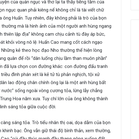
chuyện của quản ngục và thơ lại ta thấy tiếng tăm của
 ngục quan phải kiêng nể không chỉ là tài viết chữ
a ông Huấn. Tuy nhiên, đây không phải là trò của bọn
ầm thường mà là hình ảnh của một người anh hùng ngang
h thiên lập địa” không cam chịu cảnh tù đày áp bức,
át khỏi vòng nô lệ. Huấn Cao mang cốt cách ngạo
. Những kẻ theo học đạo Nho thường thể hiện lòng
ng quân để rồi “dân luống chịu lầm than muôn phần”
uấn đã lựa chọn con đường khác: con đường đấu tranh
triều đình phán xét là kẻ tử tù phản nghịch, tội xử
dân lao động chân chính ông lại là một anh hùng bất
y nước” sống ngoài vòng cương tỏa, lừng lẫy chẳng
 Trung Hoa năm xưa. Tuy chí lớn của ông không thành
linh sáng tỏa giữa cuộc đời.
 càng sáng tỏa. Trò tiểu nhân thị oai, dọa dẫm của bọn
n khinh bạc. Ông vẫn giữ thái độ bình thản, xem thường,
ấn Cao “cúi đầu thúc mạnh đầu thang gông xuống đất