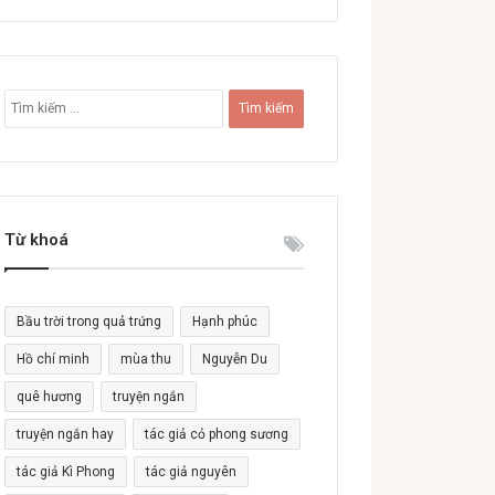
T
ì
m
k
i
ế
Từ khoá
m
c
h
o
Bầu trời trong quả trứng
Hạnh phúc
:
Hồ chí minh
mùa thu
Nguyễn Du
quê hương
truyện ngắn
truyện ngắn hay
tác giả cỏ phong sương
tác giả Kì Phong
tác giả nguyên