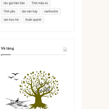
tác giả trần hàn
Tình mẫu tử
Tình yêu
tản văn hay
vanhoctre
văn học trẻ
Xuân quỳnh
Về làng