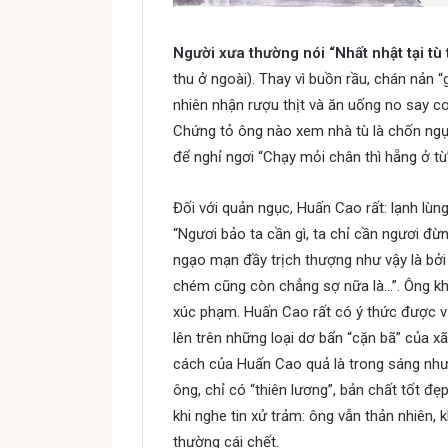
Người xưa thường nói “Nhất nhật tại tù 
thu ở ngoài). Thay vì buồn rầu, chán nản 
nhiên nhận rượu thịt và ăn uống no say co
Chứng tỏ ông nào xem nhà tù là chốn ng
để nghỉ ngơi “Chạy mỏi chân thì hẵng ở tù
Đối với quản ngục, Huấn Cao rất: lạnh lùng
“Ngươi bảo ta cần gì, ta chỉ cần ngươi đừ
ngạo mạn đầy trịch thượng như vậy là bởi
chém cũng còn chẳng sợ nữa là…”. Ông kh
xúc phạm. Huấn Cao rất có ý thức được vị t
lên trên những loại dơ bẩn “cặn bã” của xã
cách của Huấn Cao quả là trong sáng như
ông, chỉ có “thiên lương”, bản chất tốt đẹ
khi nghe tin xử trảm: ông vẫn thản nhiên, 
thường cái chết.