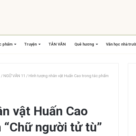
c phẩm
Truyện
TẢN VĂN
Quê hương
Văn học nhà trư
/
NGỮ VĂN 11
/
Hình tượng nhân vật Huấn Cao trong tác phẩm
ân vật Huấn Cao
 “Chữ người tử tù”