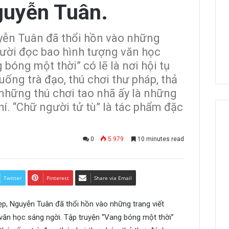
guyễn Tuân.
uyễn Tuân đã thổi hồn vào những
ười đọc bao hình tượng văn học
bóng một thời” có lẽ là nơi hội tụ
uống trà đạo, thú chơi thư pháp, thả
 những thú chơi tao nhã ấy là những
hí. “Chữ người tử tù” là tác phẩm đặc
0
5.979
10 minutes read
Twitter
Pinterest
Share via Email
đẹp, Nguyễn Tuân đã thổi hồn vào những trang viết
ăn học sáng ngời. Tập truyện “Vang bóng một thời”