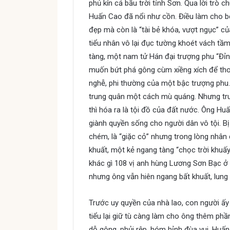
phủ kín cả bầu trời tỉnh Sơn. Qua lời trò 
Huấn Cao đã nổi như cồn. Điều làm cho bọn
đẹp mà còn là “tài bẻ khóa, vượt ngục” củ
tiểu nhân vô lại đục tường khoét vách t
tàng, một nam tử Hán đại trượng phu “Đỉn
muốn bứt phá gông cùm xiềng xích để tho
nghễ, phi thường của một bậc trượng phu
trung quân một cách mù quáng. Nhưng tru
thì hóa ra là tội đồ của đất nước. Ông H
giành quyền sống cho người dân vô tội. Bị 
chém, là “giặc cỏ” nhưng trong lòng nhân 
khuất, một kẻ ngang tàng “chọc trời khuấ
khác gì 108 vị anh hùng Lương Sơn Bạc ở
nhưng ông vẫn hiên ngang bất khuất, lung 
Trước uy quyền của nhà lao, con người ấy
tiểu lại giữ tù càng làm cho ông thêm phầ
dỗ gông, phủi rệp, hóm hỉnh đùa vui. Hu