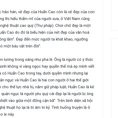
ậc hảo hán, vẻ đẹp của Huấn Cao còn là vẻ đẹp của con
rong thị hiếu thẩm mĩ của người xưa, ở Việt Nam cũng
 nghệ thuật cao quý (Thư pháp). Chơi chữ đẹp là một
Huấn Cao do đó là biểu hiện của nét đẹp của văn hoá
ông lắm”. Đẹp đến mức người ta khát khao, ngưỡng
 một báu vật trên đời”.
n lương trong sáng như pha lê. Ông là người có ý thức
t sinh không vì vàng ngọc hay quyền thế mà ép mình viết
à có Huấn Cao trong tay, dưới quyền mình nhưng lại
 ngục và Huấn Cao là hai con người ở hai thế giới
n cho thế lực nhà tù, nắm giữ pháp luật; Huấn Cao là kẻ
 quản ngục là người yêu quý cái đẹp lại là người bị ông
khiết vào giữa một đống cặn bã”. Trên bình diện xã hội
hệ thuật họ lại là tri âm tri kỷ. Tình huống truyện là ở
o le này.