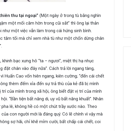
thiên thu tại ngoại”
(Một ngày ở trong tù bằng nghìn
“gậm một mối căm hờn trong cũi sắt” thì ông lại thản
i như một việc vẫn làm trong cái hứng sinh bình.
ục tăm tối mà chỉ xem nhà tù như một chốn dừng chân
”.
, khinh bạc xưng hô “ta – ngươi”, miệt thị hạ nhục
ng đặt chân vào đây nữa”. Cách trả lời ngang tàng,
 vì Huấn Cao vốn hiên ngang, kiên cường; “đến cái chết
ông thèm đếm xỉa đến sự trả thù của kẻ đã bị mình
rí của mình trong xã hội, ông biết đặt vị trí của mình
 hội. “Bần tiện bất năng di, uy vũ bất năng khuất”. Nhân
 pha lê, không hề có một chút trầy xước nào. Theo
p của con người mới là đáng quý. Có lẽ chính vì vậy mà
không sợ hãi, chỉ khẽ mỉm cười, bất chấp cái chết, coi