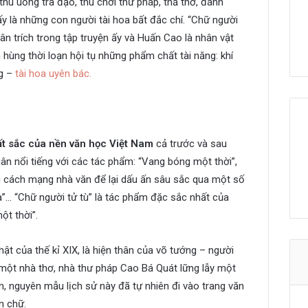
 thú uống trà đạo, thú chơi thư pháp, thả thơ, đánh
ấy là những con người tài hoa bất đắc chí. “Chữ người
n trích trong tập truyện ấy và Huấn Cao là nhân vật
hùng thời loạn hội tụ những phẩm chất tài năng: khí
ng –
tài hoa uyên bác.
ất sắc của nền văn học Việt Nam
cả trước và sau
 nổi tiếng với các tác phẩm: “Vang bóng một thời”,
u cách mạng nhà văn để lại dấu ấn sâu sắc qua một số
Đà”… “Chữ người tử tù” là tác phẩm đặc sắc nhất của
ột thời”.
t của thế kỉ XIX, là hiện thân của võ tướng – người
một nhà thơ, nhà thư pháp Cao Bá Quát lững lẫy một
n, nguyên mẫu lịch sử này đã tự nhiên đi vào trang văn
n chữ.