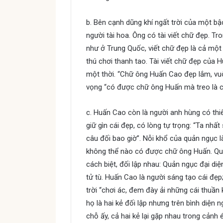
b. Bên cạnh dũng khí ngất trời của một b
người tài hoa. Ông có tài viết chữ đẹp. T
như ở Trung Quốc, viết chữ đẹp là cả một
thú chơi thanh tao. Tài viết chữ đẹp của 
một thời. “Chữ ông Huấn Cao đẹp lắm, vu
vọng “có được chữ ông Huấn mà treo là có
c. Huấn Cao còn là người anh hùng có thiê
giữ gìn cái đẹp, có lòng tự trọng: “Ta nhấ
câu đối bao giờ”. Nỗi khổ của quản ngục l
không thể nào có được chữ ông Huấn. Quản
cách biệt, đối lập nhau: Quản ngục đại diệ
tử tù. Huấn Cao là người sáng tạo cái đẹp;
trời “chơi ác, đem đày ải những cái thuần 
họ là hai kẻ đối lập nhưng trên bình diện ng
chỗ ấy, cả hai kẻ lại gặp nhau trong cảnh é