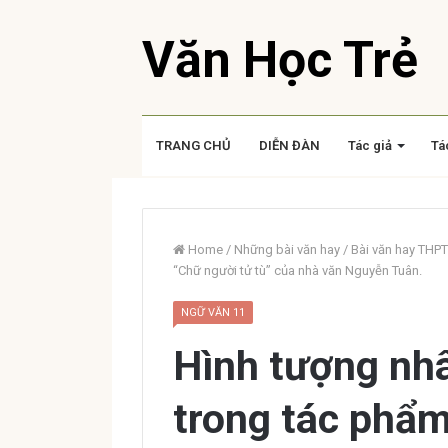
Văn Học Trẻ
TRANG CHỦ
DIỄN ĐÀN
Tác giả
Tá
Home
/
Những bài văn hay
/
Bài văn hay THPT
“Chữ người tử tù” của nhà văn Nguyễn Tuân.
NGỮ VĂN 11
Hình tượng nh
trong tác phẩm