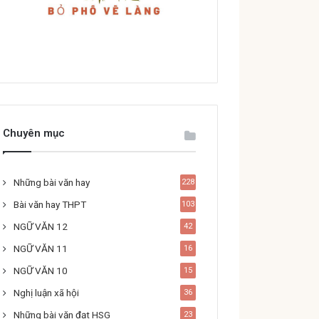
Chuyên mục
Những bài văn hay
228
Bài văn hay THPT
103
NGỮ VĂN 12
42
NGỮ VĂN 11
16
NGỮ VĂN 10
15
Nghị luận xã hội
36
Những bài văn đạt HSG
23