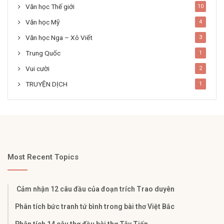
Văn học Thế giới
10
Văn học Mỹ
4
Văn học Nga – Xô Viết
3
Trung Quốc
1
Vui cười
2
TRUYỆN DỊCH
1
Most Recent Topics
Cảm nhận 12 câu đầu của đoạn trích Trao duyên
Phân tích bức tranh tứ bình trong bài thơ Việt Bắc
Phân tích 14 câu thơ đầu bài thơ Tây Tiến