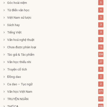
Góc hoài niệm
5
Từ điển văn học
4
Việt Nam sử lược
3
Sách hay
3
Tiếng Việt
3
Văn hoá nghệ thuật
3
Chưa được phân loại
16
Tác giả & Tác phẩm
334
Văn học thiếu nhi
27
Truyện cổ tích
8
Đồng dao
2
Ca dao – Tục ngữ
2
Văn học Việt Nam
271
TRUYỆN NGẮN
107
THƠ CA
106