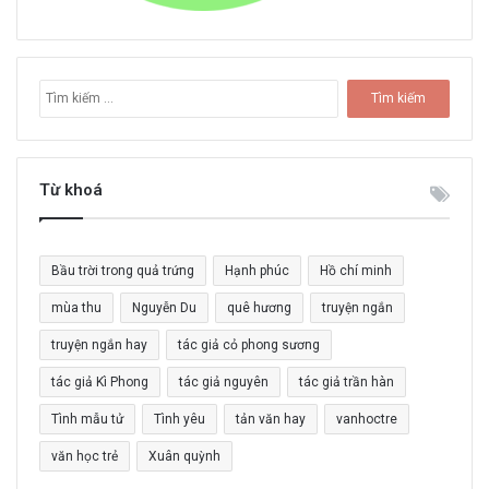
T
ì
m
k
i
Từ khoá
ế
m
c
Bầu trời trong quả trứng
Hạnh phúc
Hồ chí minh
h
o
mùa thu
Nguyễn Du
quê hương
truyện ngắn
:
truyện ngắn hay
tác giả cỏ phong sương
tác giả Kì Phong
tác giả nguyên
tác giả trần hàn
Tình mẫu tử
Tình yêu
tản văn hay
vanhoctre
văn học trẻ
Xuân quỳnh