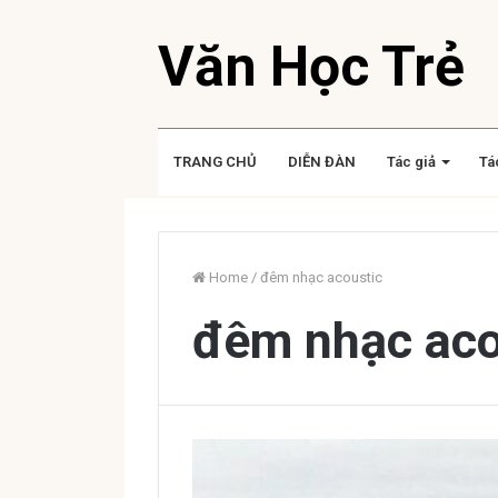
Văn Học Trẻ
TRANG CHỦ
DIỄN ĐÀN
Tác giả
Tá
Home
/
đêm nhạc acoustic
đêm nhạc aco