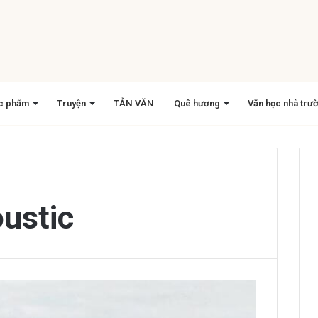
c phẩm
Truyện
TẢN VĂN
Quê hương
Văn học nhà trư
ustic