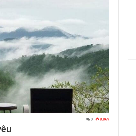
0
8.869
yêu