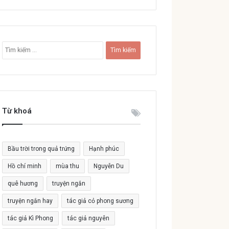
T
ì
m
k
i
ế
Từ khoá
m
c
h
o
Bầu trời trong quả trứng
Hạnh phúc
:
Hồ chí minh
mùa thu
Nguyễn Du
quê hương
truyện ngắn
truyện ngắn hay
tác giả cỏ phong sương
tác giả Kì Phong
tác giả nguyên