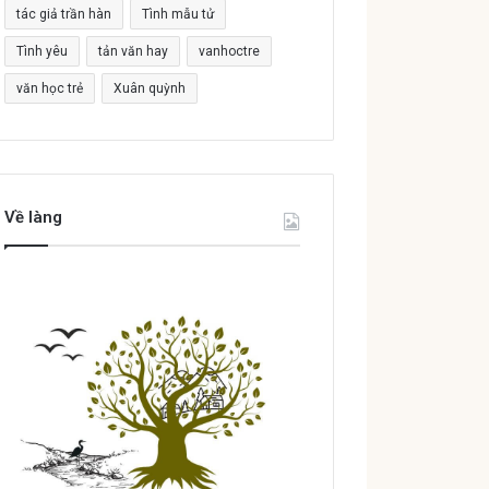
tác giả trần hàn
Tình mẫu tử
Tình yêu
tản văn hay
vanhoctre
văn học trẻ
Xuân quỳnh
Về làng