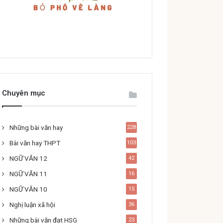
Chuyên mục
Những bài văn hay
228
Bài văn hay THPT
103
NGỮ VĂN 12
42
NGỮ VĂN 11
16
NGỮ VĂN 10
15
Nghị luận xã hội
36
Những bài văn đạt HSG
23