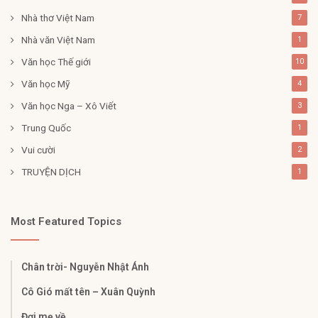
Nhà thơ Việt Nam
7
Nhà văn Việt Nam
1
Văn học Thế giới
10
Văn học Mỹ
4
Văn học Nga – Xô Viết
3
Trung Quốc
1
Vui cười
2
TRUYỆN DỊCH
1
Most Featured Topics
Chân trời- Nguyễn Nhật Ánh
Cô Gió mất tên – Xuân Quỳnh
Đợi mẹ về