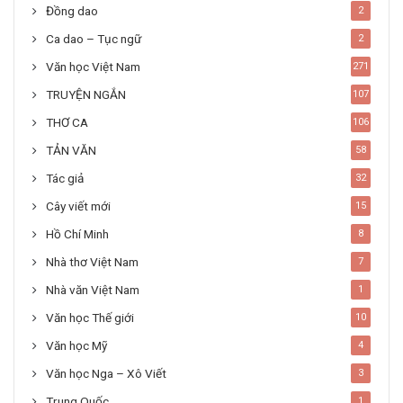
Đồng dao
2
Ca dao – Tục ngữ
2
Văn học Việt Nam
271
TRUYỆN NGẮN
107
THƠ CA
106
TẢN VĂN
58
Tác giả
32
Cây viết mới
15
Hồ Chí Minh
8
Nhà thơ Việt Nam
7
Nhà văn Việt Nam
1
Văn học Thế giới
10
Văn học Mỹ
4
Văn học Nga – Xô Viết
3
Trung Quốc
1