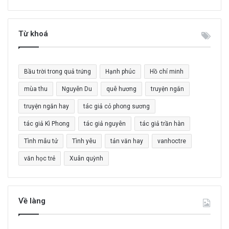
m
k
i
Từ khoá
ế
m
c
Bầu trời trong quả trứng
Hạnh phúc
Hồ chí minh
h
o
mùa thu
Nguyễn Du
quê hương
truyện ngắn
:
truyện ngắn hay
tác giả cỏ phong sương
tác giả Kì Phong
tác giả nguyên
tác giả trần hàn
Tình mẫu tử
Tình yêu
tản văn hay
vanhoctre
văn học trẻ
Xuân quỳnh
Về làng