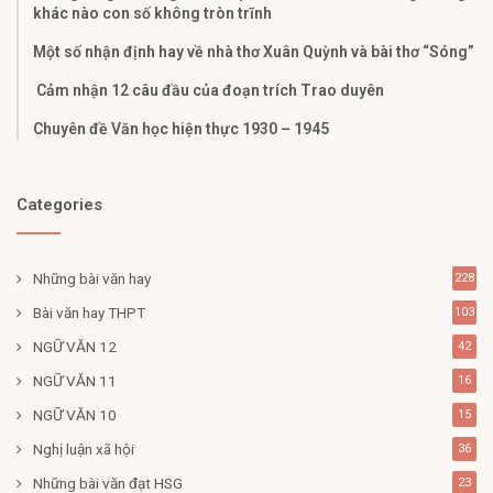
khác nào con số không tròn trĩnh
Một số nhận định hay về nhà thơ Xuân Quỳnh và bài thơ “Sóng”
Cảm nhận 12 câu đầu của đoạn trích Trao duyên
Chuyên đề Văn học hiện thực 1930 – 1945
Categories
Những bài văn hay
228
Bài văn hay THPT
103
NGỮ VĂN 12
42
NGỮ VĂN 11
16
NGỮ VĂN 10
15
Nghị luận xã hội
36
Những bài văn đạt HSG
23