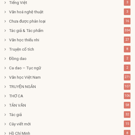
Tiếng Việt
3
Văn hoá nghệ thuật
3
Chưa được phân loại
16
Tác giả & Tác phẩm
334
Văn học thiếu nhi
27
Truyện cổ tích
8
Đồng dao
2
Ca dao – Tục ngữ
2
Văn học Việt Nam
271
TRUYỆN NGẮN
107
THƠ CA
106
TẢN VĂN
58
Tác giả
32
Cây viết mới
15
Hồ Chí Minh
8