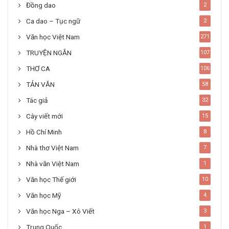
Đồng dao
2
Ca dao – Tục ngữ
2
Văn học Việt Nam
271
TRUYỆN NGẮN
107
THƠ CA
106
TẢN VĂN
58
Tác giả
32
Cây viết mới
15
Hồ Chí Minh
8
Nhà thơ Việt Nam
7
Nhà văn Việt Nam
1
Văn học Thế giới
10
Văn học Mỹ
4
Văn học Nga – Xô Viết
3
Trung Quốc
1