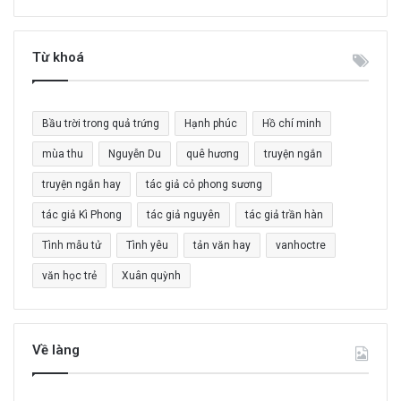
m
k
i
Từ khoá
ế
m
c
Bầu trời trong quả trứng
Hạnh phúc
Hồ chí minh
h
o
mùa thu
Nguyễn Du
quê hương
truyện ngắn
:
truyện ngắn hay
tác giả cỏ phong sương
tác giả Kì Phong
tác giả nguyên
tác giả trần hàn
Tình mẫu tử
Tình yêu
tản văn hay
vanhoctre
văn học trẻ
Xuân quỳnh
Về làng