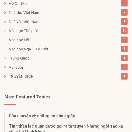
Hồ Chí Minh
8
Nhà thơ Việt Nam
7
Nhà văn Việt Nam
1
Văn học Thế giới
10
Văn học Mỹ
4
Văn học Nga – Xô Viết
3
Trung Quốc
1
Vui cười
2
TRUYỆN DỊCH
1
Most Featured Topics
Câu chuyện về những con hạc giấy
Tinh thần lạc quan được gợi ra từ truyện Những ngôi sao xa
xôi – Lê Minh Khuê