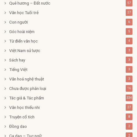
Quê hương – Đất nước
57
Văn học Tuổi trẻ
27
Con người
6
Góc hoài niệm
5
Từ điển văn học
4
Việt Nam sử lược
3
Sách hay
3
Tiếng Việt
3
Văn hoá nghệ thuật
3
Chưa được phân loại
16
Tác giả & Tác phẩm
334
Văn học thiếu nhi
27
Truyện cổ tích
8
Đồng dao
2
Ca dao – Tục ngữ
2