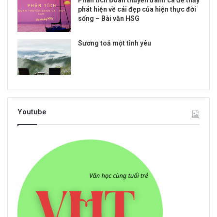
Phân tích Đoàn thuyền đánh cá để thấy
phát hiện về cái đẹp của hiện thực đời
sống – Bài văn HSG
Sương toả một tình yêu
Youtube