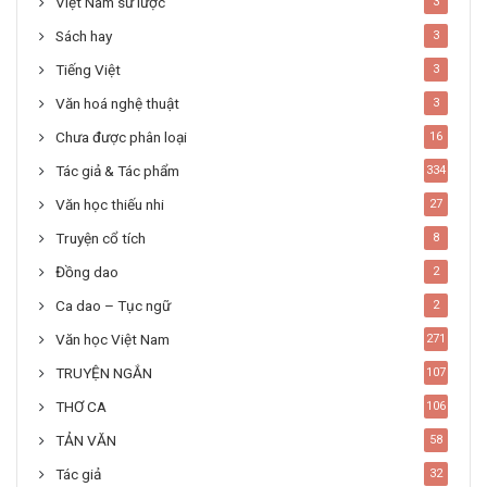
Việt Nam sử lược
3
Sách hay
3
Tiếng Việt
3
Văn hoá nghệ thuật
3
Chưa được phân loại
16
Tác giả & Tác phẩm
334
Văn học thiếu nhi
27
Truyện cổ tích
8
Đồng dao
2
Ca dao – Tục ngữ
2
Văn học Việt Nam
271
TRUYỆN NGẮN
107
THƠ CA
106
TẢN VĂN
58
Tác giả
32