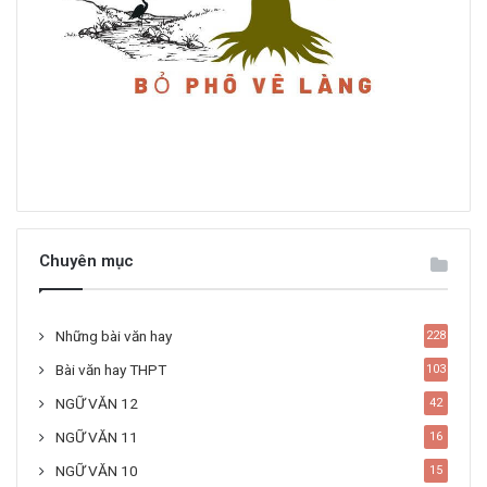
Chuyên mục
Những bài văn hay
228
Bài văn hay THPT
103
NGỮ VĂN 12
42
NGỮ VĂN 11
16
NGỮ VĂN 10
15