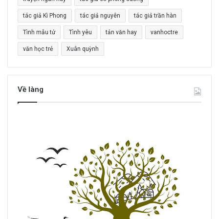
tác giả Kì Phong
tác giả nguyên
tác giả trần hàn
Tình mẫu tử
Tình yêu
tản văn hay
vanhoctre
văn học trẻ
Xuân quỳnh
Về làng