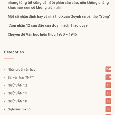
nhưng lòng tốt cũng cần đôi phần sắc sảo, nếu không chẳng
khác nào con số không tròn trĩnh
Một số nhận định hay về nhà thơ Xuân Quỳnh và bài thơ “Sóng”
Cảm nhận 12 câu đầu của đoạn trích Trao duyên
Chuyên đề Văn học hiện thực 1930 – 1945
Categories
Những bài văn hay
228
Bài văn hay THPT
103
NGỮ VĂN 12
42
NGỮ VĂN 11
16
NGỮ VĂN 10
15
Nghị luận xã hội
36