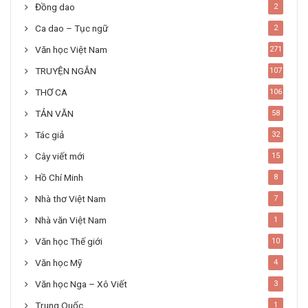
Đồng dao
2
Ca dao – Tục ngữ
2
Văn học Việt Nam
271
TRUYỆN NGẮN
107
THƠ CA
106
TẢN VĂN
58
Tác giả
32
Cây viết mới
15
Hồ Chí Minh
8
Nhà thơ Việt Nam
7
Nhà văn Việt Nam
1
Văn học Thế giới
10
Văn học Mỹ
4
Văn học Nga – Xô Viết
3
Trung Quốc
1