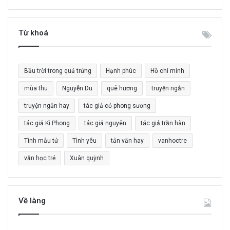
m
k
i
Từ khoá
ế
m
c
Bầu trời trong quả trứng
Hạnh phúc
Hồ chí minh
h
o
mùa thu
Nguyễn Du
quê hương
truyện ngắn
:
truyện ngắn hay
tác giả cỏ phong sương
tác giả Kì Phong
tác giả nguyên
tác giả trần hàn
Tình mẫu tử
Tình yêu
tản văn hay
vanhoctre
văn học trẻ
Xuân quỳnh
Về làng