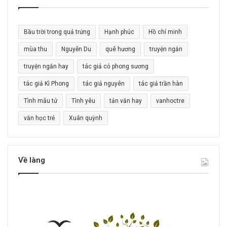
ế
m
c
Bầu trời trong quả trứng
Hạnh phúc
Hồ chí minh
h
o
mùa thu
Nguyễn Du
quê hương
truyện ngắn
:
truyện ngắn hay
tác giả cỏ phong sương
tác giả Kì Phong
tác giả nguyên
tác giả trần hàn
Tình mẫu tử
Tình yêu
tản văn hay
vanhoctre
văn học trẻ
Xuân quỳnh
Về làng