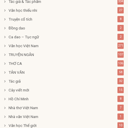
Tác giả & Tác phẩm
334
Văn học thiếu nhi
27
Truyện cổ tích
8
Đồng dao
2
Ca dao – Tục ngữ
2
Văn học Việt Nam
271
TRUYỆN NGẮN
107
THƠ CA
106
TẢN VĂN
58
Tác giả
32
Cây viết mới
15
Hồ Chí Minh
8
Nhà thơ Việt Nam
7
Nhà văn Việt Nam
1
Văn học Thế giới
10