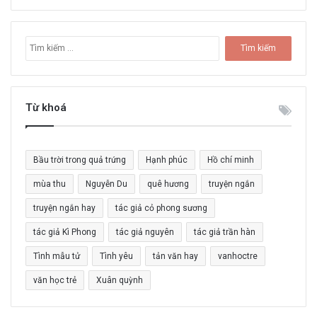
T
ì
m
k
i
Từ khoá
ế
m
c
Bầu trời trong quả trứng
Hạnh phúc
Hồ chí minh
h
o
mùa thu
Nguyễn Du
quê hương
truyện ngắn
:
truyện ngắn hay
tác giả cỏ phong sương
tác giả Kì Phong
tác giả nguyên
tác giả trần hàn
Tình mẫu tử
Tình yêu
tản văn hay
vanhoctre
văn học trẻ
Xuân quỳnh