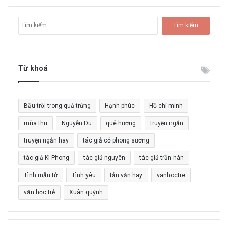
T
ì
m
k
i
Từ khoá
ế
m
c
Bầu trời trong quả trứng
Hạnh phúc
Hồ chí minh
h
o
mùa thu
Nguyễn Du
quê hương
truyện ngắn
:
truyện ngắn hay
tác giả cỏ phong sương
tác giả Kì Phong
tác giả nguyên
tác giả trần hàn
Tình mẫu tử
Tình yêu
tản văn hay
vanhoctre
văn học trẻ
Xuân quỳnh