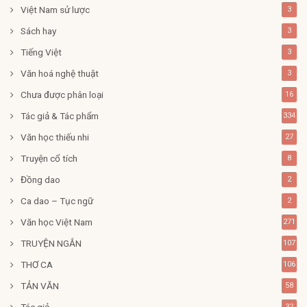
Việt Nam sử lược
3
Sách hay
3
Tiếng Việt
3
Văn hoá nghệ thuật
3
Chưa được phân loại
16
Tác giả & Tác phẩm
334
Văn học thiếu nhi
27
Truyện cổ tích
8
Đồng dao
2
Ca dao – Tục ngữ
2
Văn học Việt Nam
271
TRUYỆN NGẮN
107
THƠ CA
106
TẢN VĂN
58
Tác giả
32