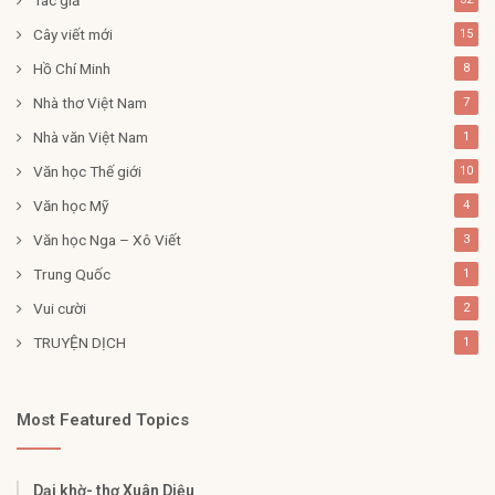
Cây viết mới
15
Hồ Chí Minh
8
Nhà thơ Việt Nam
7
Nhà văn Việt Nam
1
Văn học Thế giới
10
Văn học Mỹ
4
Văn học Nga – Xô Viết
3
Trung Quốc
1
Vui cười
2
TRUYỆN DỊCH
1
Most Featured Topics
Dại khờ- thơ Xuân Diệu