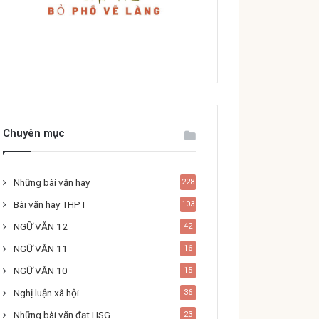
Chuyên mục
Những bài văn hay
228
Bài văn hay THPT
103
NGỮ VĂN 12
42
NGỮ VĂN 11
16
NGỮ VĂN 10
15
Nghị luận xã hội
36
Những bài văn đạt HSG
23