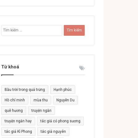
T
ì
m
k
i
ế
Từ khoá
m
c
h
o
Bầu trời trong quả trứng
Hạnh phúc
:
Hồ chí minh
mùa thu
Nguyễn Du
quê hương
truyện ngắn
truyện ngắn hay
tác giả cỏ phong sương
tác giả Kì Phong
tác giả nguyên