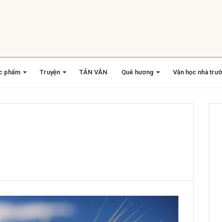
c phẩm
Truyện
TẢN VĂN
Quê hương
Văn học nhà trư