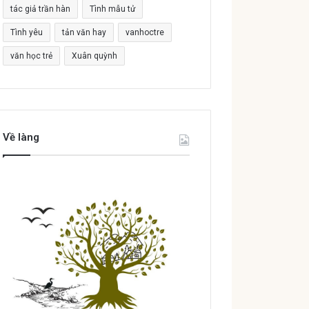
tác giả trần hàn
Tình mẫu tử
Tình yêu
tản văn hay
vanhoctre
văn học trẻ
Xuân quỳnh
Về làng