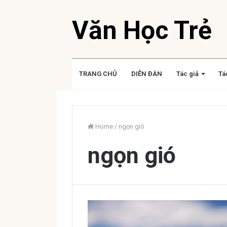
Văn Học Trẻ
TRANG CHỦ
DIỄN ĐÀN
Tác giả
Tá
Home
/
ngọn gió
ngọn gió