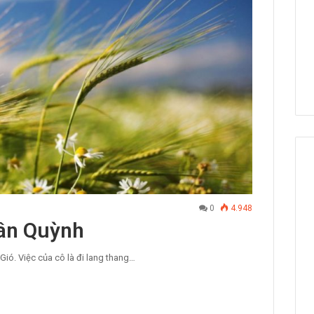
0
4.948
uân Quỳnh
Gió. Việc của cô là đi lang thang…