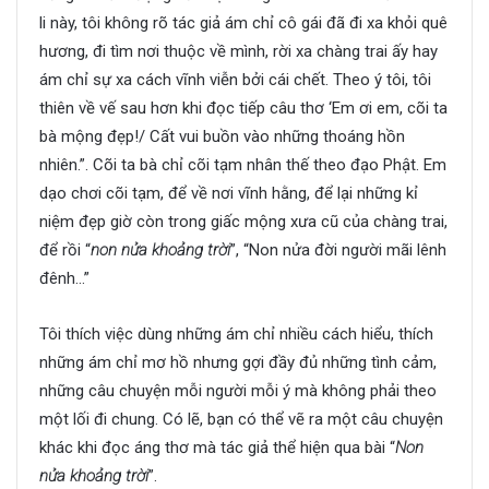
li này, tôi không rõ tác giả ám chỉ cô gái đã đi xa khỏi quê
hương, đi tìm nơi thuộc về mình, rời xa chàng trai ấy hay
ám chỉ sự xa cách vĩnh viễn bởi cái chết. Theo ý tôi, tôi
thiên về vế sau hơn khi đọc tiếp câu thơ ‘Em ơi em, cõi ta
bà mộng đẹp!/ Cất vui buồn vào những thoáng hồn
nhiên.”. Cõi ta bà chỉ cõi tạm nhân thế theo đạo Phật. Em
dạo chơi cõi tạm, để về nơi vĩnh hằng, để lại những kỉ
niệm đẹp giờ còn trong giấc mộng xưa cũ của chàng trai,
để rồi “
non nửa khoảng trời
”, “Non nửa đời người mãi lênh
đênh…”
Tôi thích việc dùng những ám chỉ nhiều cách hiểu, thích
những ám chỉ mơ hồ nhưng gợi đầy đủ những tình cảm,
những câu chuyện mỗi người mỗi ý mà không phải theo
một lối đi chung. Có lẽ, bạn có thể vẽ ra một câu chuyện
khác khi đọc áng thơ mà tác giả thể hiện qua bài “
Non
nửa khoảng trời
”.