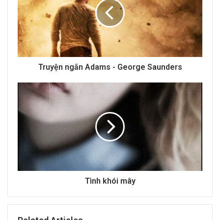
m
a
i
l
a
d
d
Truyện ngắn Adams - George Saunders
r
e
s
s
Tình khói mây