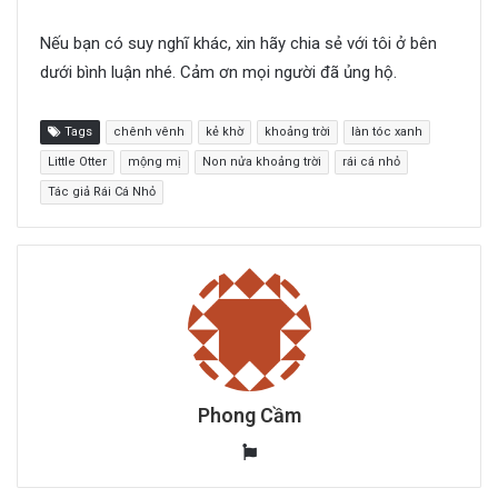
Nếu bạn có suy nghĩ khác, xin hãy chia sẻ với tôi ở bên
dưới bình luận nhé. Cảm ơn mọi người đã ủng hộ.
Tags
chênh vênh
kẻ khờ
khoảng trời
làn tóc xanh
Little Otter
mộng mị
Non nửa khoảng trời
rái cá nhỏ
Tác giả Rái Cá Nhỏ
Phong Cầm
W
e