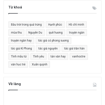
k
i
Từ khoá
ế
m
c
Bầu trời trong quả trứng
Hạnh phúc
Hồ chí minh
h
o
mùa thu
Nguyễn Du
quê hương
truyện ngắn
:
truyện ngắn hay
tác giả cỏ phong sương
tác giả Kì Phong
tác giả nguyên
tác giả trần hàn
Tình mẫu tử
Tình yêu
tản văn hay
vanhoctre
văn học trẻ
Xuân quỳnh
Về làng