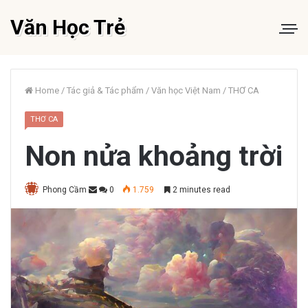
Văn Học Trẻ
Home
/
Tác giả & Tác phẩm
/
Văn học Việt Nam
/
THƠ CA
THƠ CA
Non nửa khoảng trời
Phong Cầm
0
1.759
2 minutes read