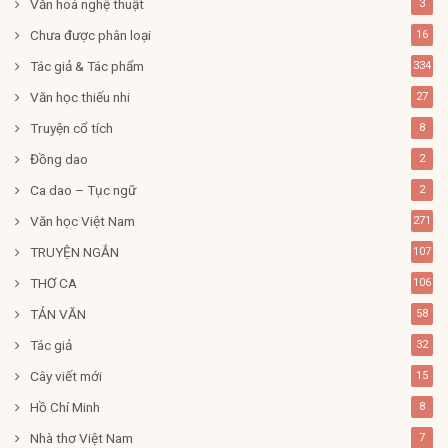
Văn hoá nghệ thuật
3
Chưa được phân loại
16
Tác giả & Tác phẩm
334
Văn học thiếu nhi
27
Truyện cổ tích
8
Đồng dao
2
Ca dao – Tục ngữ
2
Văn học Việt Nam
271
TRUYỆN NGẮN
107
THƠ CA
106
TẢN VĂN
58
Tác giả
32
Cây viết mới
15
Hồ Chí Minh
8
Nhà thơ Việt Nam
7