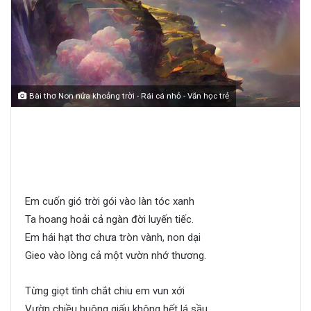
Bài thơ Non nửa khoảng trời - Rái cá nhỏ - Văn học trẻ
Non nửa khoảng trời
Em cuốn gió trời gói vào làn tóc xanh
Ta hoang hoải cả ngàn đời luyến tiếc.
Em hái hạt thơ chưa tròn vành, non dại
Gieo vào lòng cả một vườn nhớ thương.
Từng giọt tình chắt chiu em vun xới
Vườn chiều buông giấu không hết lá sầu.