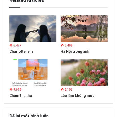
Related Articles
6.477
6.498
Charlotte, em
Hà Nội trong anh
9.679
5.106
Chùm thơ thu
Lâu lắm không mưa
Để lại một bình luận