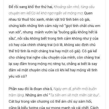
Để rồi sang khổ thơ thứ hai,
Khoảng sân nhỏ, từng câu
chuyện em kể/Có kẻ khờ ngơ ngẩn vẽ mộng mơ
. Quen
nhau từ thuở tóc xanh, nhân vật trữ tình bên cô gái,
chứng kiến những tình cảm nảy nở “giọt tình chắt chiu em
vun xới”, nhưng mảnh vườn lại “buông giấu không hết lá
sầu”, nỗi sầu không biết trong tình cảm không như ý của
cô hay của chính chàng trai (có lẽ, không xác định chủ
thể trữ tình là một chàng trai hay một cô gái). Cô gái kể
cho chàng trai nghe câu chuyện của mình, còn chàng trai
lại say đắm trong mộng mị riêng tư, chẳng ai biết là say
đắm vẻ mặt chuyên chú của cô khi kể hay mộng về tình
yêu với cô?
Phần sau đó là đoạn chia li,
Ngày em đi, phiến môi buồn
trầm lặng
. Những ám chỉ “
Ta tiễn em về một miền cát bụi”
.
Cát bụi trong văn chương có thể ám chỉ sự sám hối,
cũng là biểu tượng của sự mong manh và cái chết. Cách