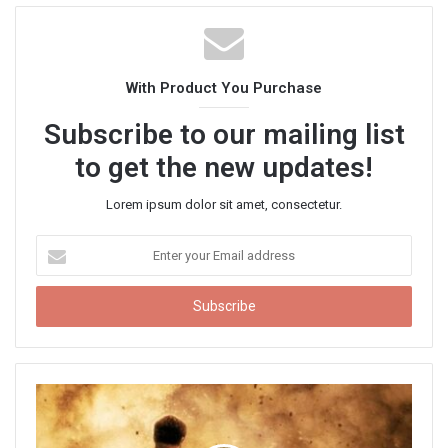
b
s
i
t
With Product You Purchase
e
Subscribe to our mailing list
to get the new updates!
Lorem ipsum dolor sit amet, consectetur.
E
n
t
e
r
y
o
u
r
E