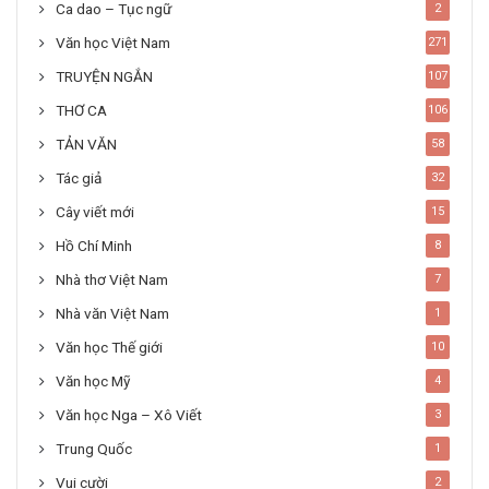
Ca dao – Tục ngữ
2
Văn học Việt Nam
271
TRUYỆN NGẮN
107
THƠ CA
106
TẢN VĂN
58
Tác giả
32
Cây viết mới
15
Hồ Chí Minh
8
Nhà thơ Việt Nam
7
Nhà văn Việt Nam
1
Văn học Thế giới
10
Văn học Mỹ
4
Văn học Nga – Xô Viết
3
Trung Quốc
1
Vui cười
2