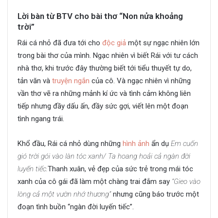
Lời bàn từ BTV cho bài thơ “Non nửa khoảng
trời”
Rái cá nhỏ đã đưa tới cho
độc giả
một sự ngạc nhiên lớn
trong bài thơ của mình. Ngạc nhiên vì biết Rái với tư cách
nhà thơ, khi trước đây thường biết tới tiểu thuyết tự do,
tản văn và
truyện ngắn
của cô. Và ngạc nhiên vì những
vần thơ vẽ ra những mảnh kí ức và tình cảm không liên
tiếp nhưng đầy dấu ấn, đầy sức gợi, viết lên một đoạn
tình ngang trái.
Khổ đầu, Rái cá nhỏ dùng những
hình ảnh
ẩn dụ
Em cuốn
gió trời gói vào làn tóc xanh/ Ta hoang hoải cả ngàn đời
luyến tiếc.
Thanh xuân, vẻ đẹp của sức trẻ trong mái tóc
xanh của cô gái đã làm một chàng trai đắm say
“Gieo vào
lòng cả một vườn nhớ thương”
nhưng cũng báo trước một
đoạn tình buồn “ngàn đời luyến tiếc”.