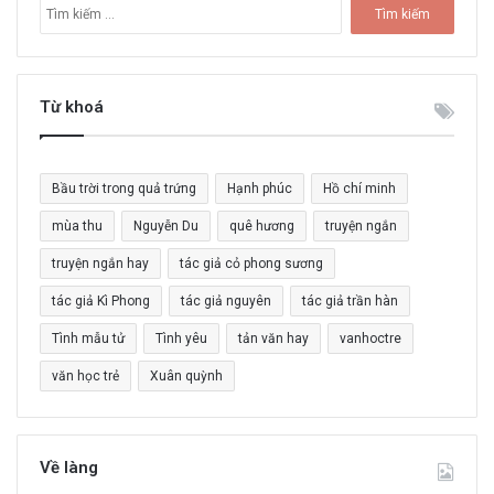
T
ì
m
k
i
Từ khoá
ế
m
c
Bầu trời trong quả trứng
Hạnh phúc
Hồ chí minh
h
o
mùa thu
Nguyễn Du
quê hương
truyện ngắn
:
truyện ngắn hay
tác giả cỏ phong sương
tác giả Kì Phong
tác giả nguyên
tác giả trần hàn
Tình mẫu tử
Tình yêu
tản văn hay
vanhoctre
văn học trẻ
Xuân quỳnh
Về làng