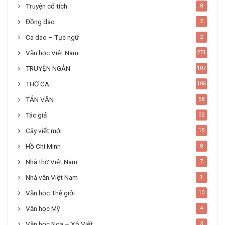
Truyện cổ tích
8
Đồng dao
2
Ca dao – Tục ngữ
2
Văn học Việt Nam
271
TRUYỆN NGẮN
107
THƠ CA
106
TẢN VĂN
58
Tác giả
32
Cây viết mới
15
Hồ Chí Minh
8
Nhà thơ Việt Nam
7
Nhà văn Việt Nam
1
Văn học Thế giới
10
Văn học Mỹ
4
Văn học Nga – Xô Viết
3