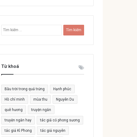
T
ì
m
k
i
ế
Từ khoá
m
c
h
o
Bầu trời trong quả trứng
Hạnh phúc
:
Hồ chí minh
mùa thu
Nguyễn Du
quê hương
truyện ngắn
truyện ngắn hay
tác giả cỏ phong sương
tác giả Kì Phong
tác giả nguyên