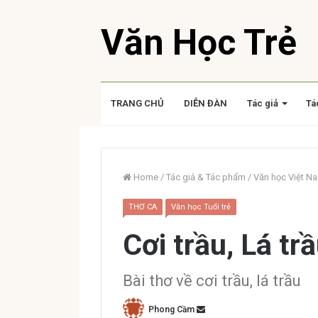
Văn Học Trẻ
TRANG CHỦ
DIỄN ĐÀN
Tác giả
Tá
Home
/
Tác giả & Tác phẩm
/
Văn học Việt N
THƠ CA
Văn học Tuổi trẻ
Cơi trầu, Lá tr
Bài thơ về cơi trầu, lá trầu
Phong Cầm