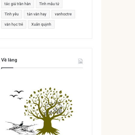
tác giả trần hàn
Tình mẫu tử
Tình yêu
tản văn hay
vanhoctre
văn học trẻ
Xuân quỳnh
Về làng