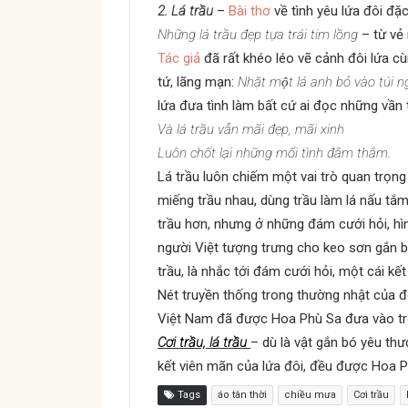
2. Lá trầu
–
Bài thơ
về tình yêu lứa đôi đ
Những lá trầu đẹp tựa trái tim lồng
– từ vẻ 
Tác giả
đã rất khéo léo vẽ cảnh đôi lứa cù
tứ, lãng mạn:
Nhặt một lá anh bỏ vào túi 
lứa đưa tình làm bất cứ ai đọc những vần t
Và lá trầu vẫn mãi đẹp, mãi xinh
Luôn chốt lại những mối tình đằm thắm.
Lá trầu luôn chiếm một vai trò quan trọn
miếng trầu nhau, dùng trầu làm lá nấu tắm 
trầu hơn, nhưng ở những đám cưới hỏi, hì
người Việt tượng trưng cho keo sơn gắn bó 
trầu, là nhắc tới đám cưới hỏi, một cái kết
Nét truyền thống trong thường nhật của đ
Việt Nam đã được Hoa Phù Sa đưa vào tron
Cơi trầu, lá trầu
– dù là vật gắn bó yêu thư
kết viên mãn của lứa đôi, đều được Hoa P
Tags
áo tân thời
chiều mưa
Cơi trầu