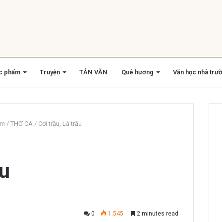
c phẩm
Truyện
TẢN VĂN
Quê hương
Văn học nhà trư
am
/
THƠ CA
/
Cơi trầu, Lá trầu
ầu
0
1.545
2 minutes read