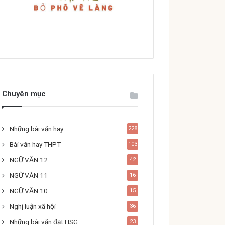
Chuyên mục
Những bài văn hay
228
Bài văn hay THPT
103
NGỮ VĂN 12
42
NGỮ VĂN 11
16
NGỮ VĂN 10
15
Nghị luận xã hội
36
Những bài văn đạt HSG
23