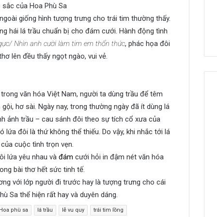
ặc sắc của Hoa Phù Sa
ngoài giống hình tượng trưng cho trái tim thường thấy.
ng hái lá trầu chuẩn bị cho đám cưới. Hành động tình
ngực/ Nhìn anh cười làm tim em thổn thức
, phác họa đôi
hơ lên đều thấy ngọt ngào, vui vẻ.
g trong văn hóa Việt Nam, người ta dùng trầu để têm
gội, hơ sài. Ngày nay, trong thường ngày đã ít dùng lá
nh ảnh trầu – cau sánh đôi theo sự tích cổ xưa của
lứa đôi là thứ không thể thiếu. Do vậy, khi nhắc tới lá
 của cuộc tình trọn vẹn.
ôi lứa yêu nhau và
đám
cưới hỏi in đậm nét văn hóa
g bài thơ hết sức tinh tế.
ơng với lớp người đi trước hay là tượng trưng cho cái
hù Sa thể hiện rất hay và duyên dáng.
Hoa phù sa
lá trầu
lễ vu quy
trái tim lồng