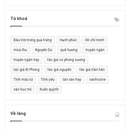
m
k
i
Từ khoá
ế
m
c
Bầu trời trong quả trứng
Hạnh phúc
Hồ chí minh
h
o
mùa thu
Nguyễn Du
quê hương
truyện ngắn
:
truyện ngắn hay
tác giả cỏ phong sương
tác giả Kì Phong
tác giả nguyên
tác giả trần hàn
Tình mẫu tử
Tình yêu
tản văn hay
vanhoctre
văn học trẻ
Xuân quỳnh
Về làng