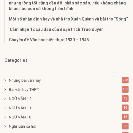
nhưng lòng tốt cũng cần đôi phần sắc sảo, nếu không chẳng
khác nào con số không tròn trĩnh
Một số nhận định hay về nhà thơ Xuân Quỳnh và bài thơ “Sóng”
Cảm nhận 12 câu đầu của đoạn trích Trao duyên
Chuyên đề Văn học hiện thực 1930 – 1945
Categories
Những bài văn hay
228
Bài văn hay THPT
103
NGỮ VĂN 12
42
NGỮ VĂN 11
16
NGỮ VĂN 10
15
Nghị luận xã hội
36