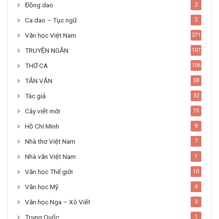
Đồng dao
2
Ca dao – Tục ngữ
2
Văn học Việt Nam
271
TRUYỆN NGẮN
107
THƠ CA
106
TẢN VĂN
58
Tác giả
32
Cây viết mới
15
Hồ Chí Minh
8
Nhà thơ Việt Nam
7
Nhà văn Việt Nam
1
Văn học Thế giới
10
Văn học Mỹ
4
Văn học Nga – Xô Viết
3
Trung Quốc
1