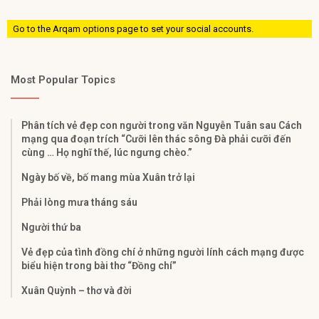
Go to the Arqam options page to set your social accounts.
Most Popular Topics
Phân tích vẻ đẹp con người trong văn Nguyễn Tuân sau Cách
mạng qua đoạn trích “Cưỡi lên thác sông Đà phải cưỡi đến
cùng … Họ nghĩ thế, lúc ngưng chèo.”
Ngày bố về, bố mang mùa Xuân trở lại
Phải lòng mưa tháng sáu
Người thứ ba
Vẻ đẹp của tình đồng chí ở những người lính cách mạng được
biểu hiện trong bài thơ “Đồng chí”
Xuân Quỳnh – thơ và đời