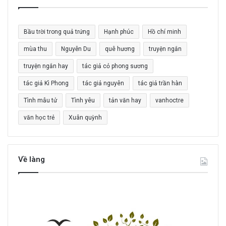
ế
m
c
Bầu trời trong quả trứng
Hạnh phúc
Hồ chí minh
h
o
mùa thu
Nguyễn Du
quê hương
truyện ngắn
:
truyện ngắn hay
tác giả cỏ phong sương
tác giả Kì Phong
tác giả nguyên
tác giả trần hàn
Tình mẫu tử
Tình yêu
tản văn hay
vanhoctre
văn học trẻ
Xuân quỳnh
Về làng