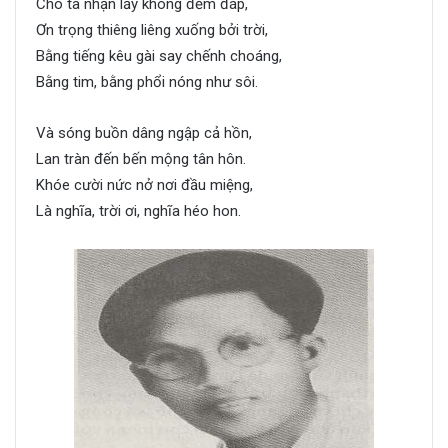
Cho ta nhận lấy không đềm đáp,
Ơn trọng thiêng liêng xuống bởi trời,
Bằng tiếng kêu gài say chếnh choáng,
Bằng tim, bằng phổi nóng như sôi.
Và sóng buồn dâng ngập cả hồn,
Lan tràn đến bến mộng tân hôn.
Khóe cười nức nở nơi đầu miệng,
Là nghĩa, trời ơi, nghĩa héo hon.