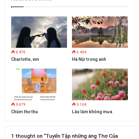
6.476
6.494
Charlotte, em
Hà Nội trong anh
9.679
5.104
Chùm thơ thu
Lâu lắm không mưa
1 thought on “Tuyển Tập những áng Thơ Của