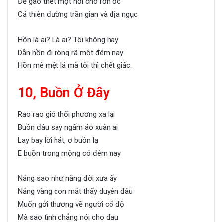
Để gào thét một hơi cho rởn ốc
Cả thiên đường trần gian và địa ngục
Hồn là ai? Là ai? Tôi không hay
Dẫn hồn đi ròng rã một đêm nay
Hồn mê mệt lả mà tôi thì chết giấc.
10, Buồn Ở Đây
Rao rao gió thổi phương xa lại
Buồn đâu say ngấm áo xuân ai
Lay bay lời hát, ơ buồn lạ
E buồn trong mộng có đêm nay
Nắng sao như nắng đời xưa ấy
Nắng vàng con mắt thấy duyên đâu
Muốn gởi thương về người cổ độ
Mà sao tình chẳng nói cho đau