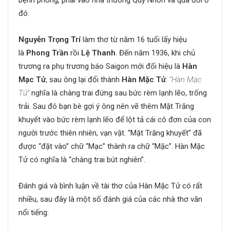
bệnh phong, phải vào nhà thương Quy Nhơn và qua đời ở
đó.
Nguyễn Trọng Trí
làm thơ từ năm 16 tuổi lấy hiệu
là
Phong Trần
rồi
Lệ Thanh
. Đến năm 1936, khi chủ
trương ra phụ trương báo Saigon mới đổi hiệu là
Hàn
Mạc Tử
, sau ông lại đổi thành
Hàn Mặc Tử
.
“Hàn Mạc
Tử”
nghĩa là chàng trai đứng sau bức rèm lạnh lẽo, trống
trải. Sau đó bạn bè gợi ý ông nên vẽ thêm Mặt Trăng
khuyết vào bức rèm lạnh lẽo để lột tả cái cô đơn của con
người trước thiên nhiên, vạn vật. “Mặt Trăng khuyết” đã
được “đặt vào” chữ “Mạc” thành ra chữ “Mặc”. Hàn Mặc
Tử có nghĩa là “chàng trai bút nghiên”.
Đánh giá và bình luận về tài thơ của Hàn Mặc Tử có rất
nhiều, sau đây là một số đánh giá của các nhà thơ văn
nổi tiếng: