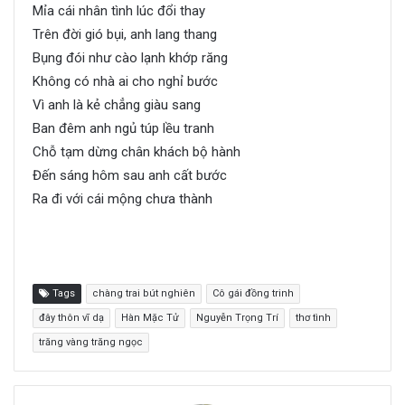
Mỉa cái nhân tình lúc đổi thay
Trên đời gió bụi, anh lang thang
Bụng đói như cào lạnh khớp răng
Không có nhà ai cho nghỉ bước
Vì anh là kẻ chẳng giàu sang
Ban đêm anh ngủ túp lều tranh
Chỗ tạm dừng chân khách bộ hành
Đến sáng hôm sau anh cất bước
Ra đi với cái mộng chưa thành
Tags
chàng trai bút nghiên
Cô gái đồng trinh
đây thôn vĩ dạ
Hàn Mặc Tử
Nguyễn Trọng Trí
thơ tình
trăng vàng trăng ngọc