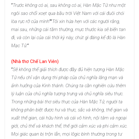
“
Trước không có ai, sau không có ai, Hàn Mặc Tử như một
ngôi sao chổi xoẹt qua bầu trời Việt Nam với cái đuôi chói
lòa rực rỡ của mình
“”
Tôi xin hứa hẹn với các người rằng,
mai sau, những cái tầm thường, mực thước kia sẽ biến tan
đi, và còn lại của cái thời kỳ này, chút gì đáng kể đó là Hàn
Mạc Tử.
”
(Nhà thơ Chế Lan Viên)
“
Sẽ không thể giải thích được đầy đủ hiện tượng Hàn Mặc
Tử nếu chỉ vận dụng thi pháp của chủ nghĩa lãng mạn và
ảnh hưởng của Kinh thánh. Chúng ta cần nghiên cứu thêm
lý luận của chủ nghĩa tượng trưng và chủ nghĩa siêu thực.
Trong những bài thơ siêu thực của Hàn Mặc Tử, người ta
không phân biệt được hư và thực, sắc và không, thế gian và
xuất thế gian, cái hữu hình và cái vô hình, nội tâm và ngoại
giới, chủ thể và khách thể, thế giới cảm xúc và phi cảm xúc.
Mọi giác quan bị trộn lẫn, mọi lôgic bình thường trong tư