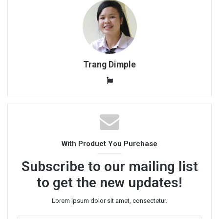
Trang Dimple
W
e
b
s
i
t
With Product You Purchase
e
Subscribe to our mailing list
to get the new updates!
Lorem ipsum dolor sit amet, consectetur.