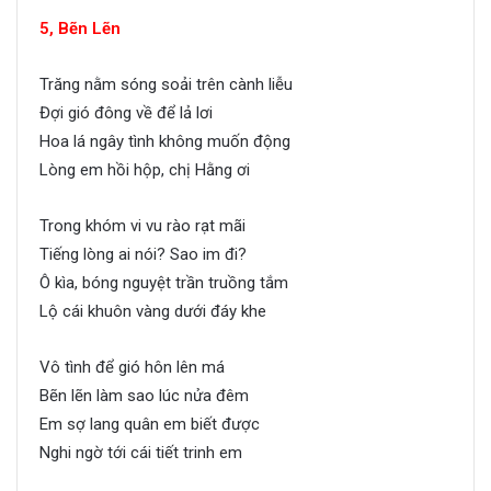
5, Bẽn Lẽn
Trăng nằm sóng soải trên cành liễu
Đợi gió đông về để lả lơi
Hoa lá ngây tình không muốn động
Lòng em hồi hộp, chị Hằng ơi
Trong khóm vi vu rào rạt mãi
Tiếng lòng ai nói? Sao im đi?
Ô kìa, bóng nguyệt trần truồng tắm
Lộ cái khuôn vàng dưới đáy khe
Vô tình để gió hôn lên má
Bẽn lẽn làm sao lúc nửa đêm
Em sợ lang quân em biết được
Nghi ngờ tới cái tiết trinh em