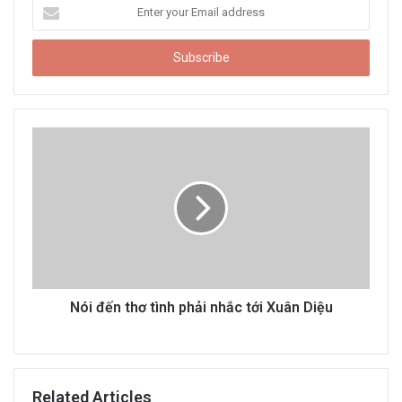
E
n
t
e
r
y
o
u
r
E
m
a
i
l
a
d
d
Nói đến thơ tình phải nhắc tới Xuân Diệu
r
e
s
s
Related Articles