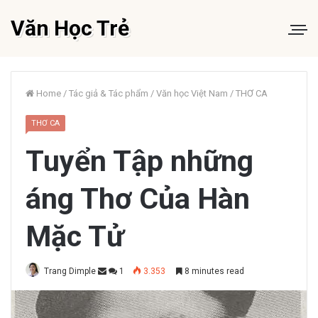
Văn Học Trẻ
Home
/
Tác giả & Tác phẩm
/
Văn học Việt Nam
/
THƠ CA
THƠ CA
Tuyển Tập những
áng Thơ Của Hàn
Mặc Tử
Trang Dimple
1
3.353
8 minutes read