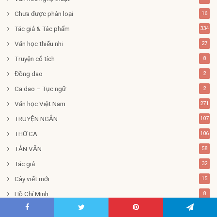
Chưa được phân loại
16
Tác giả & Tác phẩm
334
Văn học thiếu nhi
27
Truyện cổ tích
8
Đồng dao
2
Ca dao – Tục ngữ
2
Văn học Việt Nam
271
TRUYỆN NGẮN
107
THƠ CA
106
TẢN VĂN
58
Tác giả
32
Cây viết mới
15
Hồ Chí Minh
8
Nhà thơ Việt Nam
7