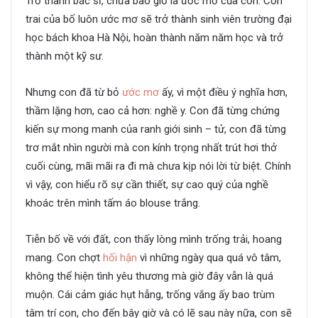
Trở thành bác sĩ, chưa bao giờ là ước mơ của con. Con
trai của bố luôn ước mơ sẽ trở thành sinh viên trường đại
học bách khoa Hà Nội, hoàn thành năm năm học và trở
thành một kỹ sư.
Nhưng con đã từ bỏ
ước mơ
ấy, vì một điều ý nghĩa hơn,
thầm lặng hơn, cao cả hơn: nghề y. Con đã từng chứng
kiến sự mong manh của ranh giới sinh – tử, con đã từng
trơ mắt nhìn người mà con kính trọng nhất trút hơi thở
cuối cùng, mãi mãi ra đi mà chưa kịp nói lời từ biệt. Chính
vì vậy, con hiểu rõ sự cần thiết, sự cao quý của nghề
khoác trên mình tấm áo blouse trắng.
Tiễn bố về với đất, con thấy lòng mình trống trải, hoang
mang. Con chợt
hối hận
vì những ngày qua quá vô tâm,
không thể hiện tình yêu thương mà giờ đây vẫn là quá
muộn. Cái cảm giác hụt hẫng, trống vắng ấy bao trùm
tâm trí con, cho đến bây giờ và có lẽ sau này nữa, con sẽ