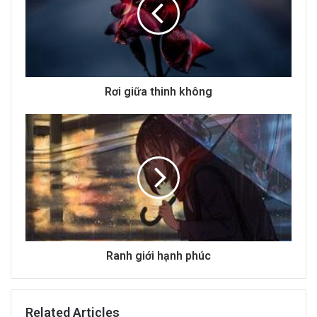
m
a
i
l
a
d
d
Rơi giữa thinh không
r
e
s
s
Ranh giới hạnh phúc
Related Articles