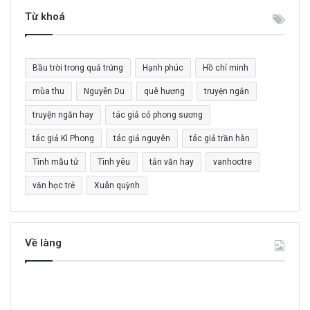
i
Từ khoá
ế
m
c
Bầu trời trong quả trứng
Hạnh phúc
Hồ chí minh
h
o
mùa thu
Nguyễn Du
quê hương
truyện ngắn
:
truyện ngắn hay
tác giả cỏ phong sương
tác giả Kì Phong
tác giả nguyên
tác giả trần hàn
Tình mẫu tử
Tình yêu
tản văn hay
vanhoctre
văn học trẻ
Xuân quỳnh
Về làng