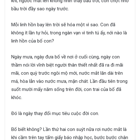
khí, ngước mắt lên không nhìn thấy bầu trời, con chợt nhớ
bầu trời đầy sao ngày trước.
Mỗi linh hồn bay lên trời sẽ hóa một vì sao. Con đã
không ít lần tự hỏi, trong ngàn vạn vì tinh tú ấy, nới nào là
linh hồn của bố con?
Ngày mưa, ngày đưa bố về nơi ở cuối cùng, ngày con
thầm nói lời vĩnh biệt người thân thiết nhất đã ra đi mãi
mãi, con quỳ trước ngôi mộ mới, nước mắt lăn dài trên
má, hòa lẫn vào nước mưa, mặn chát. Lần đầu tiên trong
suốt mười mấy năm sống trên đời, con trai của bố đã
khóc.
Đó là ngày thay đổi mục tiêu cuộc đời con.
Bố biết không? Lần thứ hai con suýt nữa rơi nước mắt là
khi cầm trên tay tấm giấy báo nhập học, bước bước chân