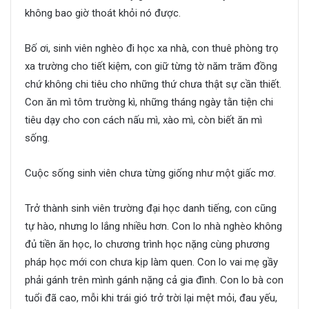
không bao giờ thoát khỏi nó được.
Bố ơi, sinh viên nghèo đi học xa nhà, con thuê phòng trọ
xa trường cho tiết kiệm, con giữ từng tờ năm trăm đồng
chứ không chi tiêu cho những thứ chưa thật sự cần thiết.
Con ăn mì tôm trường kì, những tháng ngày tằn tiện chi
tiêu dạy cho con cách nấu mì, xào mì, còn biết ăn mì
sống.
Cuộc sống sinh viên chưa từng giống như một giấc mơ.
Trở thành sinh viên trường đại học danh tiếng, con cũng
tự hào, nhưng lo lắng nhiều hơn. Con lo nhà nghèo không
đủ tiền ăn học, lo chương trình học nặng cùng phương
pháp học mới con chưa kịp làm quen. Con lo vai mẹ gầy
phải gánh trên mình gánh nặng cả gia đình. Con lo bà con
tuổi đã cao, mỗi khi trái gió trở trời lại mệt mỏi, đau yếu,