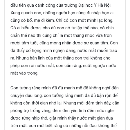
đầu tiên qua cánh cổng của trường Đại học Y Hà Nội.
Xung quanh con, những người bạn cùng đi nhập học ai
cũng có bố, mẹ đi kèm. Chỉ có con một mình lạc lõng.
Có ai hiểu được, cho dù con có tự lập thế nào, có chín
chắn thế nào thì cũng chỉ là một thằng nhóc vừa tròn
mười tám tuổi, cũng mong nhận được sự quan tâm. Con
đã thấy cổ họng mình nghẹn đắng, nước mắt muốn trào
ra. Nhưng bản lĩnh của một thằng con trai không cho
phép con rơi nước mắt, con cắn răng, nuốt ngược nước
mắt vào trong.
Con tưởng rằng mình đã đủ mạnh mẽ để không nghĩ đến
chuyện đau lòng, con tưởng rằng mình đã đủ bận rộn để
không còn thời gian nhớ lại. Nhưng mỗi đêm tỉnh dậy, căn
phòng trọ trống vắng, đêm đen yên tĩnh đến mức nghe
được từng nhịp thở, giật mình thấy nước mắt giàn dụa
trên mặt, con mới biết rằng có những nỗi đau không thể