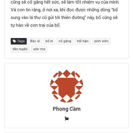
cũng sẽ cố gắng hết sức, sẽ làm tốt nhiệm vụ của mình.
Và con tin rằng, ở nơi xa, khi đọc được những dòng “bổ
sung vào lá thư cũ gửi tới thiên đường” này, bố cũng sẽ
tự hào về con trai của bố.
Tags
Bác sĩ
bố ơi
cố gắng
hối hận
sinh viên
tiền tuyến
ước mơ
Phong Cầm
W
e
b