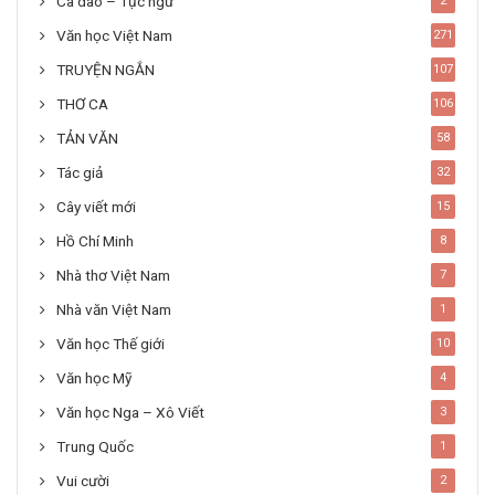
Ca dao – Tục ngữ
2
Văn học Việt Nam
271
TRUYỆN NGẮN
107
THƠ CA
106
TẢN VĂN
58
Tác giả
32
Cây viết mới
15
Hồ Chí Minh
8
Nhà thơ Việt Nam
7
Nhà văn Việt Nam
1
Văn học Thế giới
10
Văn học Mỹ
4
Văn học Nga – Xô Viết
3
Trung Quốc
1
Vui cười
2