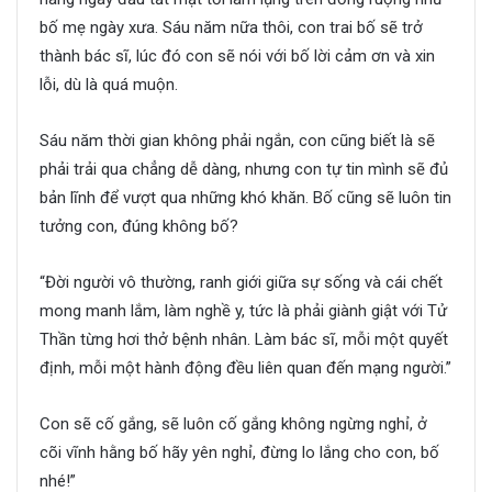
bố mẹ ngày xưa. Sáu năm nữa thôi, con trai bố sẽ trở
thành bác sĩ, lúc đó con sẽ nói với bố lời cảm ơn và xin
lỗi, dù là quá muộn.
Sáu năm thời gian không phải ngắn, con cũng biết là sẽ
phải trải qua chẳng dễ dàng, nhưng con tự tin mình sẽ đủ
bản lĩnh để vượt qua những khó khăn. Bố cũng sẽ luôn tin
tưởng con, đúng không bố?
“Đời người vô thường, ranh giới giữa sự sống và cái chết
mong manh lắm, làm nghề y, tức là phải giành giật với Tử
Thần từng hơi thở bệnh nhân. Làm bác sĩ, mỗi một quyết
định, mỗi một hành động đều liên quan đến mạng người.”
Con sẽ cố gắng, sẽ luôn cố gắng không ngừng nghỉ, ở
cõi vĩnh hằng bố hãy yên nghỉ, đừng lo lắng cho con, bố
nhé!”