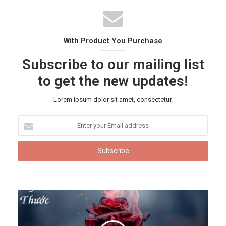
s
i
t
With Product You Purchase
e
Subscribe to our mailing list
to get the new updates!
Lorem ipsum dolor sit amet, consectetur.
E
n
t
e
r
y
o
u
r
E