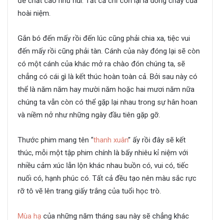
đề chất cao như núi. Tất cả chỉ còn lại là dòng chảy của
hoài niệm.
Gắn bó đến mấy rồi đến lúc cũng phải chia xa, tiệc vui
đến mấy rồi cũng phải tàn. Cánh của này đóng lại sẽ còn
có một cánh của khác mở ra chào đón chúng ta, sẽ
chẳng có cái gì là kết thúc hoàn toàn cả. Bởi sau này có
thể là năm năm hay mười năm hoặc hai mươi năm nữa
chúng ta vẫn còn có thể gặp lại nhau trong sự hân hoan
và niềm nở như những ngày đầu tiên gặp gỡ.
Thước phim mang tên “
thanh xuân
” ấy rồi đây sẽ kết
thúc, mỗi một tập phim chính là bấy nhiêu kỉ niệm với
nhiều cảm xúc lẫn lộn khác nhau buồn có, vui có, tiếc
nuối có, hạnh phúc có. Tất cả đều tạo nên màu sắc rực
rỡ tô vẽ lên trang giấy trắng của tuổi học trò.
Mùa hạ
của những năm tháng sau này sẽ chẳng khác