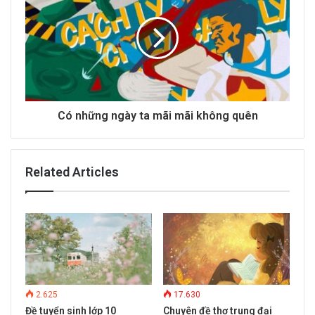
s
Có những ngày ta mãi mãi không quên
Related Articles
2.625
17.630
Đề tuyển sinh lớp 10
Chuyên đề thơ trung đại