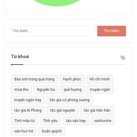
T
ì
m
k
i
Từ khoá
ế
m
c
Bầu trời trong quả trứng
Hạnh phúc
Hồ chí minh
h
o
mùa thu
Nguyễn Du
quê hương
truyện ngắn
:
truyện ngắn hay
tác giả cỏ phong sương
tác giả Kì Phong
tác giả nguyên
tác giả trần hàn
Tình mẫu tử
Tình yêu
tản văn hay
vanhoctre
văn học trẻ
Xuân quỳnh