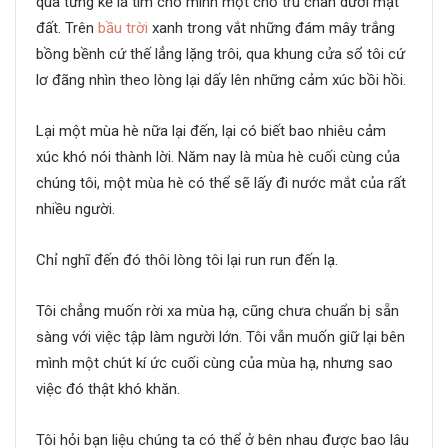
qua từng kẽ lá tìm cho mình một chỗ trú chân dưới mặt
đất. Trên
bầu trời
xanh trong vắt những đám mây trắng
bồng bềnh cứ thế lẳng lặng trôi, qua khung cửa sổ tôi cứ
lơ đãng nhìn theo lòng lại dấy lên những cảm xúc bồi hồi.
Lại một mùa hè nữa lại đến, lại có biết bao nhiêu cảm
xúc khó nói thành lời. Năm nay là mùa hè cuối cùng của
chúng tôi, một mùa hè có thể sẽ lấy đi nước mắt của rất
nhiều người.
Chỉ nghĩ đến đó thôi lòng tôi lại run run đến lạ.
Tôi chẳng muốn rời xa mùa hạ, cũng chưa chuẩn bị sẵn
sàng với việc tập làm người lớn. Tôi vẫn muốn giữ lại bên
mình một chút kí ức cuối cùng của mùa hạ, nhưng sao
việc đó thật khó khăn.
Tôi hỏi bạn liệu chúng ta có thể ở bên nhau được bao lâu