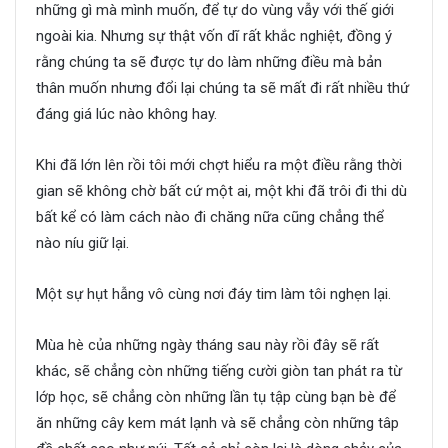
những gì mà mình muốn, để tự do vùng vẫy với thế giới
ngoài kia. Nhưng sự thật vốn dĩ rất khắc nghiệt, đồng ý
rằng chúng ta sẽ được tự do làm những điều mà bản
thân muốn nhưng đổi lại chúng ta sẽ mất đi rất nhiều thứ
đáng giá lúc nào không hay.
Khi đã lớn lên rồi tôi mới chợt hiểu ra một điều rằng thời
gian sẽ không chờ bất cứ một ai, một khi đã trôi đi thi dù
bất kể có làm cách nào đi chăng nữa cũng chẳng thể
nào níu giữ lại.
Một sự hụt hẫng vô cùng nơi đáy tim làm tôi nghẹn lại.
Mùa hè của những ngày tháng sau này rồi đây sẽ rất
khác, sẽ chẳng còn những tiếng cười giòn tan phát ra từ
lớp học, sẽ chẳng còn những lần tụ tập cùng bạn bè để
ăn những cây kem mát lạnh và sẽ chẳng còn những tâp