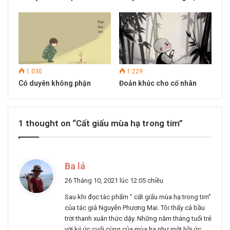
1.030
1.229
Có duyên không phận
Đoản khúc cho cố nhân
1 thought on “Cất giấu mùa hạ trong tim”
v
Ba lá
i
26 Tháng 10, 2021 lúc 12:05 chiều
ế
Sau khi đọc tác phẩm ” cất giấu mùa hạ trong tim”
t
của tác giả Nguyễn Phương Mai. Tôi thấy cả bầu
:
trời thanh xuân thức dậy. Những năm tháng tuổi trẻ
với ký ức cuối cùng của mùa hạ như một hồi ức