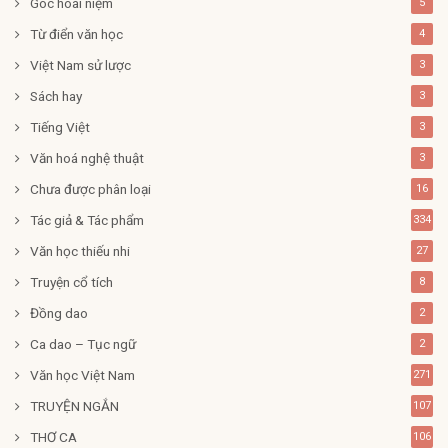
Góc hoài niệm
5
Từ điển văn học
4
Việt Nam sử lược
3
Sách hay
3
Tiếng Việt
3
Văn hoá nghệ thuật
3
Chưa được phân loại
16
Tác giả & Tác phẩm
334
Văn học thiếu nhi
27
Truyện cổ tích
8
Đồng dao
2
Ca dao – Tục ngữ
2
Văn học Việt Nam
271
TRUYỆN NGẮN
107
THƠ CA
106