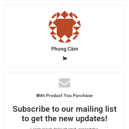
Phong Cầm
W
e
b
s
i
t
With Product You Purchase
e
Subscribe to our mailing list
to get the new updates!