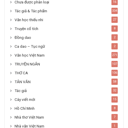
Chưa được phân loại
16
Tác giả & Tác phẩm
334
Văn học thiếu nhi
27
Truyện cổ tích
8
Đồng dao
2
Ca dao – Tục ngữ
2
Văn học Việt Nam
271
TRUYỆN NGẮN
107
THƠ CA
106
TẢN VĂN
58
Tác giả
32
Cây viết mới
15
Hồ Chí Minh
8
Nhà thơ Việt Nam
7
Nhà văn Việt Nam
1