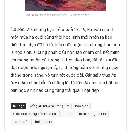
Cất giấu mùa hạ trong tim – Văn học trẻ
Lời bàn:
Với những bạn trẻ ở tuổi 18, 19, khi vừa qua đi
một mùa hạ cuối cùng thời học sinh mới nhận ra bao
điều tươi đẹp đã bỏ lỡ, tiếc nuối hoặc trân trọng. Lúc còn
là học sinh, ai cũng phấn đấu học tập chăm chỉ, hết mình
với mong muốn có tương lai tươi đẹp hơn, để rồi, khi đã
đạt được ước nguyện ấy, lại thương cảm với những ngày
tháng trong sáng, vô tư nhất cuộc đời.
Cất giấu mùa hạ
trong tim
chắc hẳn là những lời từ tận đáy tim mà bất cứ
bạn học sinh nào cũng từng trải qua. Thật đẹp.
Tags
Cất giấu mùa hạ trong tim
học sinh
kí ức cuối cùng của mùa hạ
mùa hè
năm tháng tuổi trẻ
thanh xuân
tuổi học trò