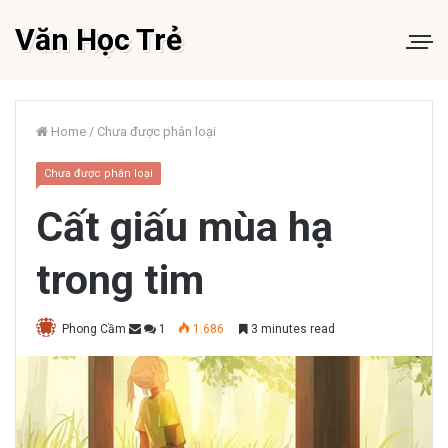
Văn Học Trẻ
Home
/
Chưa được phân loại
Chưa được phân loại
Cất giấu mùa hạ
trong tim
Phong Cầm
1
1.686
3 minutes read