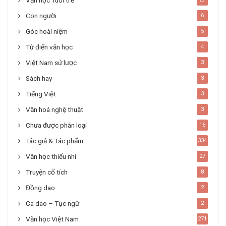
Văn học Tuổi trẻ
Con người
6
Góc hoài niệm
5
Từ điển văn học
4
Việt Nam sử lược
3
Sách hay
3
Tiếng Việt
3
Văn hoá nghệ thuật
3
Chưa được phân loại
16
Tác giả & Tác phẩm
334
Văn học thiếu nhi
27
Truyện cổ tích
8
Đồng dao
2
Ca dao – Tục ngữ
2
Văn học Việt Nam
271