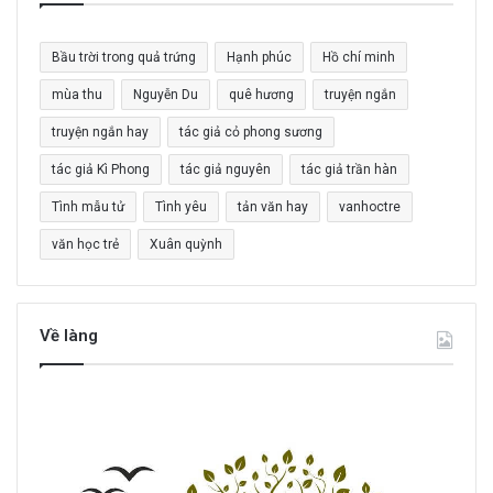
m
c
Bầu trời trong quả trứng
Hạnh phúc
Hồ chí minh
h
o
mùa thu
Nguyễn Du
quê hương
truyện ngắn
:
truyện ngắn hay
tác giả cỏ phong sương
tác giả Kì Phong
tác giả nguyên
tác giả trần hàn
Tình mẫu tử
Tình yêu
tản văn hay
vanhoctre
văn học trẻ
Xuân quỳnh
Về làng