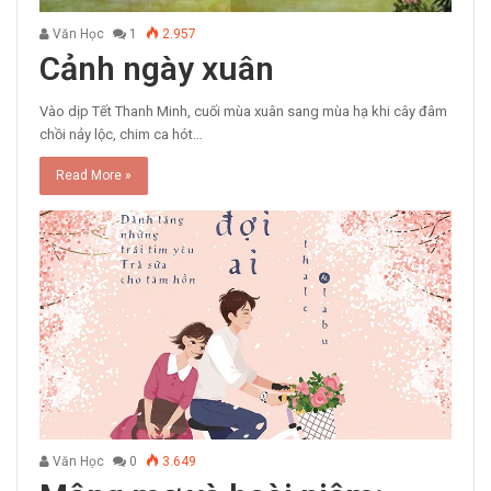
Văn Học
1
2.957
Cảnh ngày xuân
Vào dịp Tết Thanh Minh, cuối mùa xuân sang mùa hạ khi cây đâm
chồi nảy lộc, chim ca hót…
Read More »
Văn Học
0
3.649