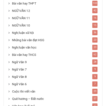
Bài văn hay THPT
103
NGỮ VĂN 12
42
NGỮ VĂN 11
16
NGỮ VĂN 10
15
Nghị luận xã hội
36
Những bài văn đạt HSG
23
Nghị luận văn học
23
Bài văn hay THCS
62
Ngữ Văn 9
28
Ngữ Văn 7
9
Ngữ Văn 8
9
Ngữ Văn 6
7
Cuộc thi viết văn
29
Quê hương – Đất nước
57
27