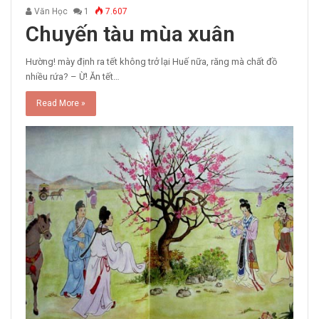
Văn Học
1
7.607
Chuyến tàu mùa xuân
Hường! mày định ra tết không trở lại Huế nữa, răng mà chất đồ
nhiều rứa? – Ừ! Ăn tết…
Read More »