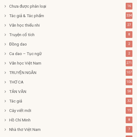
Chưa được phân loại
16
Tác giả & Tác phẩm
334
Văn học thiếu nhi
27
Truyện cổ tích
8
Đồng dao
2
Ca dao – Tục ngữ
2
Văn học Việt Nam
271
TRUYỆN NGẮN
107
THƠ CA
106
TẢN VĂN
58
Tác giả
32
Cây viết mới
15
Hồ Chí Minh
8
Nhà thơ Việt Nam
7