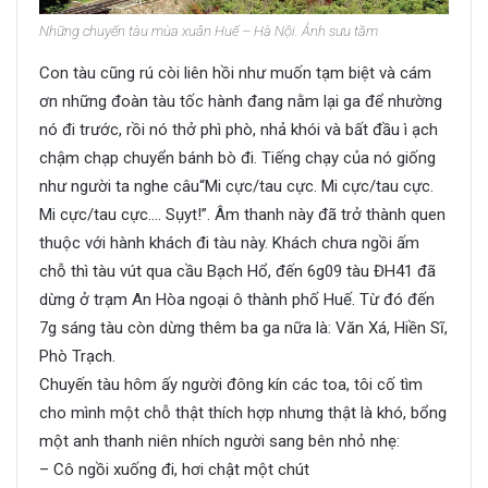
Những chuyến tàu mùa xuân Huế – Hà Nội. Ảnh sưu tầm
Con tàu cũng rú còi liên hồi như muốn tạm biệt và cám
ơn những đoàn tàu tốc hành đang nằm lại ga để nhường
nó đi trước, rồi nó thở phì phò, nhả khói và bất đầu ì ạch
chậm chạp chuyển bánh bò đi. Tiếng chạy của nó giống
như người ta nghe câu“Mi cực/tau cực. Mi cực/tau cực.
Mi cực/tau cực…. Sụyt!”. Âm thanh này đã trở thành quen
thuộc với hành khách đi tàu này. Khách chưa ngồi ấm
chỗ thì tàu vút qua cầu Bạch Hổ, đến 6g09 tàu ĐH41 đã
dừng ở trạm An Hòa ngoại ô thành phố Huế. Từ đó đến
7g sáng tàu còn dừng thêm ba ga nữa là: Văn Xá, Hiền Sĩ,
Phò Trạch.
Chuyến tàu hôm ấy người đông kín các toa, tôi cố tìm
cho mình một chỗ thật thích hợp nhưng thật là khó, bổng
một anh thanh niên nhích người sang bên nhỏ nhẹ:
– Cô ngồi xuống đi, hơi chật một chút