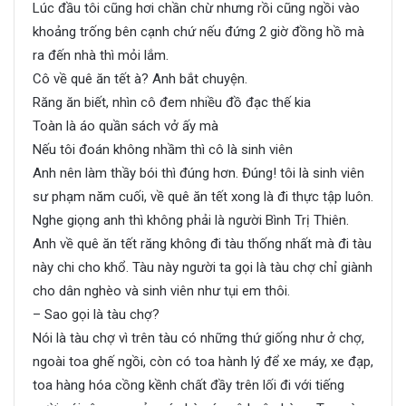
Lúc đầu tôi cũng hơi chần chừ nhưng rồi cũng ngồi vào
khoảng trống bên cạnh chứ nếu đứng 2 giờ đồng hồ mà
ra đến nhà thì mỏi lắm.
Cô về quê ăn tết à? Anh bắt chuyện.
Răng ăn biết, nhìn cô đem nhiều đồ đạc thế kia
Toàn là áo quần sách vở ấy mà
Nếu tôi đoán không nhầm thì cô là sinh viên
Anh nên làm thầy bói thì đúng hơn. Đúng! tôi là sinh viên
sư phạm năm cuối, về quê ăn tết xong là đi thực tập luôn.
Nghe giọng anh thì không phải là người Bình Trị Thiên.
Anh về quê ăn tết răng không đi tàu thống nhất mà đi tàu
này chi cho khổ. Tàu này người ta gọi là tàu chợ chỉ giành
cho dân nghèo và sinh viên như tụi em thôi.
– Sao gọi là tàu chợ?
Nói là tàu chợ vì trên tàu có những thứ giống như ở chợ,
ngoài toa ghế ngồi, còn có toa hành lý để xe máy, xe đạp,
toa hàng hóa cồng kềnh chất đầy trên lối đi với tiếng