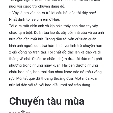
nuối với cuộc trò chuyện dang dở.
– Vậy là em vẫn chưa trả lời câu hỏi của tôi đấy nhé!
Nhất định tôi sẽ tìm em ở Huế.
Tôi đưa mắt nhìn anh và kịp nhìn thấy anh đưa tay vẫy
chào tạm biệt. Đoàn tàu lao đi, cây cối nhà cửa và cả anh
nữa dần dần mất hút. Trong đầu tôi vẫn cứ luẩn quẩn
hình ảnh người con trai hóm hỉnh vui tính trò chuyện hơn
2 giờ đồng hồ trên tàu. Tôi chất đồ đạc lên xe đạp và đi
thẳng về nhà. Chiếc xe chầm chậm đưa tôi đảo mắt phố
phường trong những ngày xuân. Hai bên đường những
chậu hoa cúc, hoa mai đua nhau khoe sắc nở màu vàng
rực. Mùi tết quê đã thoang thoảng đưa. Một mùa xuân
nữa lại đến với tôi với bao điều mới mẻ trào dâng.
Chuyến tàu mùa