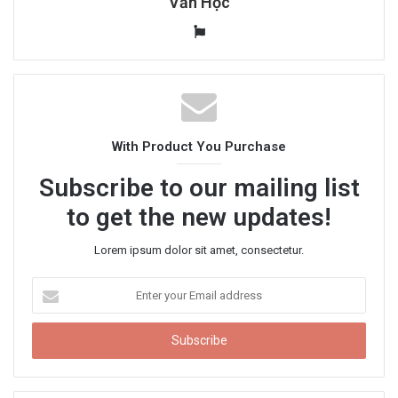
Văn Học
W
e
b
s
i
t
With Product You Purchase
e
Subscribe to our mailing list
to get the new updates!
Lorem ipsum dolor sit amet, consectetur.
E
n
t
e
r
y