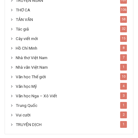
TRUYỆN NGẮN
107
THƠ CA
106
TẢN VĂN
58
Tác giả
32
Cây viết mới
15
Hồ Chí Minh
8
Nhà thơ Việt Nam
7
Nhà văn Việt Nam
1
Văn học Thế giới
10
Văn học Mỹ
4
Văn học Nga – Xô Viết
3
Trung Quốc
1
Vui cười
2
TRUYỆN DỊCH
1