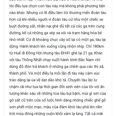
tôi đều lựa chọn con tàu này mà không phải phương tiện
nào khác. Nhưng có lẽ điều làm tôi thương mến đoàn tàu
hơn cả khi nhiều người ví đoàn tàu cứ như một chiếc xe
buýt đường sắt, nhẫn nại ghé đủ tất cả các ga trên cung
đường, kể cả những ga xép xa xôi và trạm hàng hóa bé
nhỏ nhất. Cứ đi khoảng chục cây số lại có một ga, tàu lại
dừng. Hành khách lên xuống cũng nhộn nhịp. Chỉ 180km
từ Huế đi Đồng Hới nhưng tàu ĐH41 ghé lại 21 ga. Khác
với tàu Thống Nhất chạy suốt hành trình Bắc Nam chỉ
dừng đỗ đón trả khách ở những ga chính qua các thị xã,
thành phố. Và một điều lạ mỗi lần đi tàu này cảm xúc
trào dâng lại ùa về dạt dào khó tả. Chuyến tàu lắc lư
chậm rãi như tua lại thời gian đời sinh viên của tôi với ấn
tượng khắc sâu về những toa tàu bụi bặm, mùi gỉ sét của
gờ sắt cũ trên cửa sổ lưới, hình dáng những chiếc ghế gỗ
sơn phết mộc mạc, màu của đám khói tàu phả lên nền
trời mùa đông những cuộn khối xám lạ lùng. Tất cả mãi