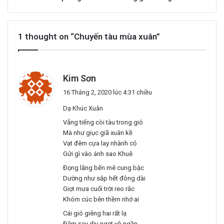
1 thought on “Chuyến tàu mùa xuân”
v
Kim Sơn
i
16 Tháng 2, 2020 lúc 4:31 chiều
ế
Dạ Khúc Xuân
t
Vẳng tiếng còi tàu trong gió
:
Mà như giục giã xuân kề
Vạt đêm cựa lay nhành cỏ
Gửi gì vào ánh sao Khuê
Đọng lắng bến mê cung bậc
Dường như sắp hết đông dài
Giọt mưa cuối trời reo rắc
Khóm cúc bên thềm nhớ ai
Cái gió giêng hai rất lạ
Đằm say dịu ngọt vô ngần