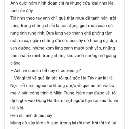
Anh cười hóm hỉnh đoạn chỉ ra khung cửa: kìa! nhìn kìa!
tạnh rồi đấy.
Tôi nhìn theo tay anh chỉ, quả thật mưa đã tạnh hẳn, trời
sáng trong những chiếc lá còn đọng giọt mưa xuân cứ
rung rinh rung rinh. Dựa lưng vào thành ghế phóng tầm
mắt ra xa, ngắm những đồi núi, bụi cây cỏ hoang dại dọc
ven đường, những xóm làng xanh mướt bình yên, những
căn nhà ẩn mình trong những khu vườn sương mờ giăng
giăng.
– Anh về quê ăn tết hay đi có việc gì?
– Vâng! tôi về quê ăn tết, tôi quê gốc Hà Tây nay là Hà
Nội. Tết năm ngoái tôi không được về quê ăn tết với bố
mẹ vì bận công trình ở Miền Trung. Năm nay được về, tôi
định ghé vào Đông Hà thăm một người bạn rồi sau đó về
Hà Nội.
Hèn chi anh đi tàu này.
Mừng cô sắp làm cô giáo tương lai rồi nhé. Khi tôi trở lại