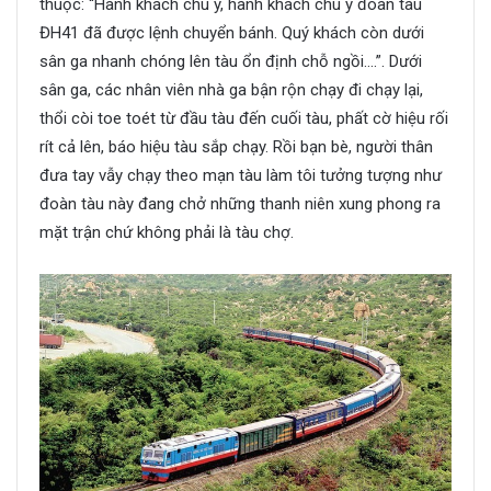
thuộc: “Hành khách chú ý, hành khách chú ý đoàn tàu
ĐH41 đã được lệnh chuyển bánh. Quý khách còn dưới
sân ga nhanh chóng lên tàu ổn định chỗ ngồi….”. Dưới
sân ga, các nhân viên nhà ga bận rộn chạy đi chạy lại,
thổi còi toe toét từ đầu tàu đến cuối tàu, phất cờ hiệu rối
rít cả lên, báo hiệu tàu sắp chạy. Rồi bạn bè, người thân
đưa tay vẫy chạy theo mạn tàu làm tôi tưởng tượng như
đoàn tàu này đang chở những thanh niên xung phong ra
mặt trận chứ không phải là tàu chợ.