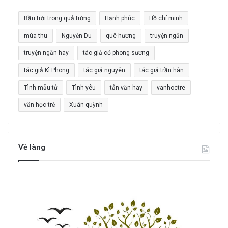
c
Bầu trời trong quả trứng
Hạnh phúc
Hồ chí minh
h
o
mùa thu
Nguyễn Du
quê hương
truyện ngắn
:
truyện ngắn hay
tác giả cỏ phong sương
tác giả Kì Phong
tác giả nguyên
tác giả trần hàn
Tình mẫu tử
Tình yêu
tản văn hay
vanhoctre
văn học trẻ
Xuân quỳnh
Về làng