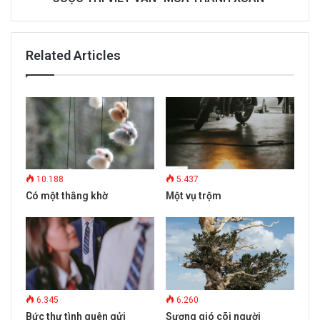
Related Articles
10.188
5.437
Có một thằng khờ
Một vụ trộm
6.345
6.260
Bức thư tình quên gửi
Sương gió cõi người