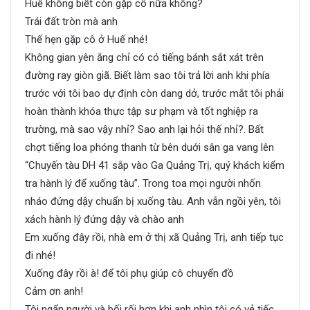
Huế không biết còn gặp cô nữa không?
Trái đất tròn mà anh
Thế hẹn gặp cô ở Huế nhé!
Không gian yên ắng chỉ có có tiếng bánh sắt xát trên
đường ray giòn giã. Biết làm sao tôi trả lời anh khi phía
trước với tôi bao dự định còn dang dở, trước mắt tôi phải
hoàn thành khóa thực tập sư phạm và tốt nghiệp ra
trường, mà sao vậy nhỉ? Sao anh lại hỏi thế nhỉ?. Bất
chợt tiếng loa phóng thanh từ bên duới sân ga vang lên
“Chuyến tàu DH 41 sắp vào Ga Quảng Trị, quý khách kiểm
tra hành lý để xuống tàu”. Trong toa mọi người nhốn
nháo đứng dậy chuẩn bị xuống tàu. Anh vẫn ngồi yên, tôi
xách hành lý đứng dậy và chào anh
Em xuống đây rồi, nhà em ở thị xã Quảng Trị, anh tiếp tục
đi nhé!
Xuống đây rồi à! để tôi phụ giúp cô chuyển đồ
Cảm ơn anh!
Tôi ngẩn người và bối rối hơn khi anh nhìn tôi có vẻ tiếc