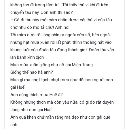
không tan đi trong tâm trí… Tôi thấy thú vị khi đi trên
chuyến tàu này. Còn anh thì sao?
– Có đi tàu này mới cảm nhận được cái thú vị của tàu
chợ như cô mô tả chứ! Anh nói
Tôi mỉm cười rồi lảng nhìn ra ngoài cửa sổ, bên ngoài
những hạt mưa xuân rơi lất phất, thỉnh thoảng hắt vào
khung lưới của đoàn tàu đọng thành giọt. Đoàn tàu vẫn
lăn bánh xình xịch.
Mưa mùa xuân giống như cô gái Miền Trung.
Giống thế nào hả anh?
Mưa gì mà chợt tạnh chợt mưa như dỗi hờn người con
gái Huế
Anh cũng thích mưa Huế à?
Không những thích mà còn yêu nữa, có gì đó rất duyên
dáng như con gái Huế
Anh quá khen chứ mần răng mà đẹp như con gái quê
anh.