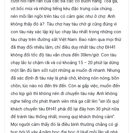
cười nói râm ran của các bà các cô buôn hàng. Toa gà,
vịt bốc mùi và những tiếng kêu đặc trưng của chúng…
nên mỗi lần ngồi trên tàu có cảm giác như ở chợ. Anh
không thấy đó à?. Tàu chợ hay tàu chờ gì cũng đúng vì
con tàu này xác lập kỷ lục chạy lâu nhất trong những con
tàu chạy trên đường sắt Việt Nam. Bao năm qua mọi thứ
đã thay đổi nhiều lắm, chỉ điều duy nhất tàu chợ ĐH41
không đổi tốc độ tàu vẫn chưa đến 30km/giờ. Con tàu
chạy lắc lư chậm rãi và cứ khoảng 15 – 20 phút lại dừng
một lần đủ làm sốt ruột những ai muốn đi nhanh. Nhưng
đã xác định đi tàu này là phải chờ, không nôn nóng, bồn
chồn, lúc nào nó đến thì đến. Còn ai gấp việc, muốn đến
cho kịp giờ thì không nên đi chuyến tàu này. Anh không
nghe tiếng chị phát thanh viên nhà ga cất lên “xin lỗi quý
khách chuyến tàu ĐH41 phải đỗ lại đây hơn 30 phút nữa
để tránh tàu thống nhất, mong quý khách thông cảm”.
Mọi người cảm thấy đó là điều bình thường chẳng có gì
bực bội.Vì vậy 4 năm học đại học ở Huế mỗi lần về nhà