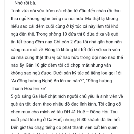
– Nhớ rồi bà.
Trinh vừa nói vừa trùm cái chăn từ đầu đến chân rồi thiu
thiu ngủ không nghe tiếng nó nói nữa. Mà thật lạ không
hiểu sao cái đêm cuối cùng ở ký túc xá này làm tôi khó
ngủ đến thế. Trong phòng 10 đứa thì 8 đứa ở xa về quê
ăn tết trong đêm nay. Chỉ còn 2 đứa tôi nhà gần hơn nên
sáng mai mới về. Đúng là không khí tết đến với sinh viên
xa nhà cũng thật thú vị cứ háo hức trông đợi nao nao thế
nào ấy. Gần 10 giờ đêm tôi cố chợp mắt nhưng vẫn
không sao ngủ được. Dưới sân ký túc xá tiếng loa gọi í ới
“Ai đồng hương Nghệ An lên xe nào?”, “Đồng hương
Thanh Hóa lên xe”.
5 giờ sáng Ga Huế chật ních người chủ yếu là sinh viên về
quê ăn tết, đem theo nhiều đồ đạc lỉnh kỉnh. Tôi cũng cố
chen mua cho mình vé tàu ĐH 41 Huế – Đồng Hới. Tàu
xuất phát lúc 6g ở Ga Huế, nhưng 5h30 khách đã lên hết.
Đến giờ tàu chạy, tiếng cô phát thanh viên cất lên quen