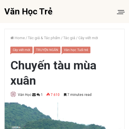
Văn Học Trẻ
Home
/
Tác giả & Tác phẩm
/
Tác giả
/
Cây viết mới
Cây viết mới
TRUYỆN NGẮN
Văn học Tuổi trẻ
Chuyến tàu mùa
xuân
Văn Học
1
7.610
7 minutes read