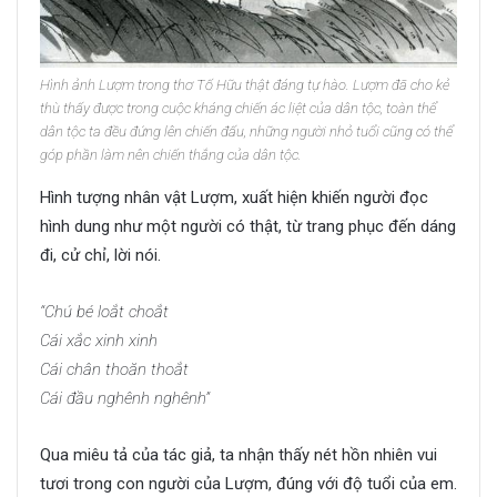
Hình ảnh Lượm trong thơ Tố Hữu thật đáng tự hào. Lượm đã cho kẻ
thù thấy được trong cuộc kháng chiến ác liệt của dân tộc, toàn thể
dân tộc ta đều đứng lên chiến đấu, những người nhỏ tuổi cũng có thể
góp phần làm nên chiến thắng của dân tộc.
Hình tượng nhân vật Lượm, xuất hiện khiến người đọc
hình dung như một người có thật, từ trang phục đến dáng
đi, cử chỉ, lời nói.
“Chú bé loắt choắt
Cái xắc xinh xinh
Cái chân thoăn thoắt
Cái đầu nghênh nghênh”
Qua miêu tả của tác giả, ta nhận thấy nét hồn nhiên vui
tươi trong con người của Lượm, đúng với độ tuổi của em.