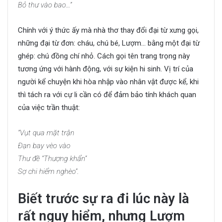
Bỏ thư vào bao…”
Chính với ý thức ấy mà nhà thơ thay đổi đại từ xưng gọi,
những đại từ đơn: cháu, chú bé, Lượm… bằng một đại từ
ghép: chú đồng chí nhỏ. Cách gọi tên trang trọng này
tương ứng với hành động, với sự kiện hi sinh. Vị trí của
người kể chuyện khi hòa nhập vào nhân vật được kể, khi
thì tách ra với cự li cần có để đảm bảo tính khách quan
của việc trần thuật:
“Vụt qua mặt trận
Đạn bay vèo vào
Thư đề “Thượng khẩn”
Sợ chi hiểm nghèo”.
Biết trước sự ra đi lúc này là
rất nguy hiểm, nhưng Lượm