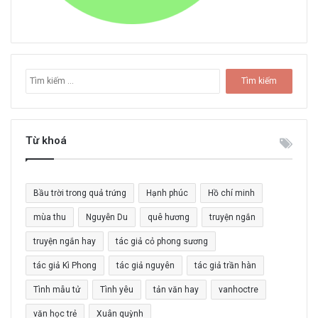
T
ì
m
k
i
Từ khoá
ế
m
c
Bầu trời trong quả trứng
Hạnh phúc
Hồ chí minh
h
o
mùa thu
Nguyễn Du
quê hương
truyện ngắn
:
truyện ngắn hay
tác giả cỏ phong sương
tác giả Kì Phong
tác giả nguyên
tác giả trần hàn
Tình mẫu tử
Tình yêu
tản văn hay
vanhoctre
văn học trẻ
Xuân quỳnh