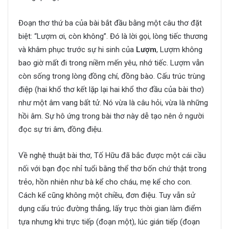
Đoạn thơ thứ ba của bài bắt đầu bằng một câu thơ đặt
biệt: “Lượm ơi, còn không”. Đó là lời gọi, lòng tiếc thương
và khâm phục trước sự hi sinh của
Lượm
, Lượm không
bao giờ mất đi trong niềm mến yêu, nhớ tiếc. Lượm vẫn
còn sống trong lòng đồng chí, đồng bào. Cấu trúc trùng
điệp (hai khổ thơ kết lặp lại hai khổ thơ đầu của bài thơ)
như một âm vang bất tử. Nó vừa là câu hỏi, vừa là những
hồi âm. Sự hô ứng trong bài thơ này dễ tạo nên ở người
đọc sự tri âm, đồng điệu.
Về nghệ thuật bài thơ, Tố Hữu đã bắc được một cái cầu
nối với bạn đọc nhỉ tuổi bằng thể thơ bốn chứ thật trong
trẻo, hồn nhiên như bà kể cho cháu, mẹ kể cho con.
Cách kể cũng không một chiều, đơn điệu. Tuy vẫn sử
dụng cấu trúc đường thẳng, lấy trục thời gian làm điểm
tựa nhưng khi trực tiếp (đoạn một), lúc gián tiếp (đoạn