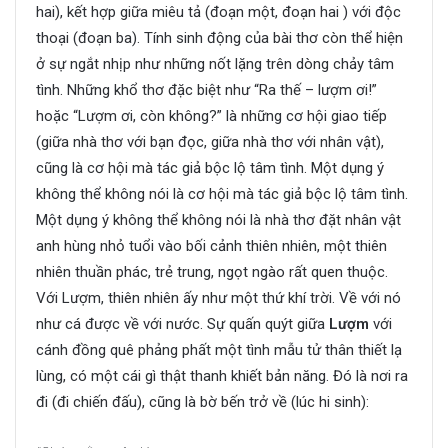
hai), kết hợp giữa miêu tả (đoạn một, đoạn hai ) với độc
thoại (đoạn ba). Tính sinh động của bài thơ còn thể hiện
ở sự ngắt nhịp như những nốt lặng trên dòng chảy tâm
tình. Những khổ thơ đặc biệt như “Ra thế – lượm ơi!”
hoặc “Lượm ơi, còn không?” là những cơ hội giao tiếp
(giữa nhà thơ với bạn đọc, giữa nhà thơ với nhân vật),
cũng là cơ hội mà tác giả bộc lộ tâm tình. Một dụng ý
không thể không nói là cơ hội mà tác giả bộc lộ tâm tình.
Một dụng ý không thể không nói là nhà thơ đặt nhân vật
anh hùng nhỏ tuổi vào bối cảnh thiên nhiên, một thiên
nhiên thuần phác, trẻ trung, ngọt ngào rất quen thuộc.
Với Lượm, thiên nhiên ấy như một thứ khí trời. Về với nó
như cá được về với nước. Sự quấn quýt giữa
Lượm
với
cánh đồng quê phảng phất một tình mẫu tử thân thiết lạ
lùng, có một cái gì thật thanh khiết bản năng. Đó là nơi ra
đi (đi chiến đấu), cũng là bờ bến trở về (lúc hi sinh):