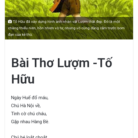
Tố Hữu đã xây dựng hình ảnh nhân vật Lượm thật đẹp. Đó là một
chàng thiếu niên, hồn nhiên vô tư, nhưng vô cùng dũng cảm trước bom
đạn của kẻ thù.
Bài Thơ Lượm -Tố
Hữu
Ngày Huế đổ máu,
Chú Hà Nội về,
Tình cờ chú cháu,
Gặp nhau Hàng Bè.
Chú bé loắt choắt,