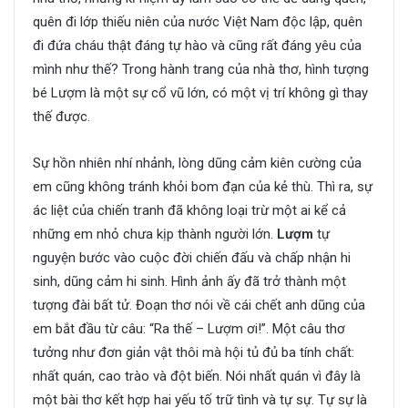
quên đi lớp thiếu niên của nước Việt Nam độc lập, quên
đi đứa cháu thật đáng tự hào và cũng rất đáng yêu của
mình như thế? Trong hành trang của nhà thơ, hình tượng
bé Lượm là một sự cổ vũ lớn, có một vị trí không gì thay
thế được.
Sự hồn nhiên nhí nhảnh, lòng dũng cảm kiên cường của
em cũng không tránh khỏi bom đạn của kẻ thù. Thì ra, sự
ác liệt của chiến tranh đã không loại trừ một ai kể cả
những em nhỏ chưa kịp thành người lớn.
Lượm
tự
nguyện bước vào cuộc đời chiến đấu và chấp nhận hi
sinh, dũng cảm hi sinh. Hình ảnh ấy đã trở thành một
tượng đài bất tử. Đoạn thơ nói về cái chết anh dũng của
em bắt đầu từ câu: “Ra thế – Lượm ơi!”. Một câu thơ
tưởng như đơn giản vật thôi mà hội tủ đủ ba tính chất:
nhất quán, cao trào và đột biến. Nói nhất quán vì đây là
một bài thơ kết hợp hai yếu tố trữ tình và tự sự. Tự sự là