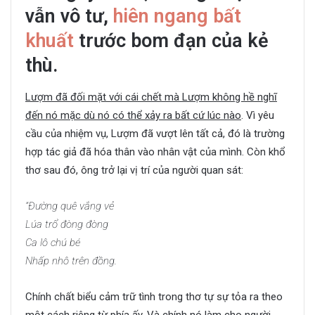
vẫn vô tư,
hiên ngang bất
khuất
trước bom đạn của kẻ
thù.
Lượm đã đối mặt với cái chết mà Lượm không hề nghĩ
đến nó mặc dù nó có thể xảy ra bất cứ lúc nào
. Vì yêu
cầu của nhiệm vụ, Lượm đã vượt lên tất cả, đó là trường
hợp tác giả đã hóa thân vào nhân vật của mình. Còn khổ
thơ sau đó, ông trở lại vị trí của người quan sát:
“Đường quê vắng vẻ
Lúa trổ đòng đòng
Ca lô chú bé
Nhấp nhô trên đồng.
Chính chất biểu cảm trữ tình trong thơ tự sự tỏa ra theo
một cách riêng từ phía ấy. Và chính nó làm cho người