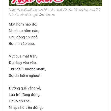
“Lượm”là một bài thơ hay. Hình ảnh chú đội viên liên lạc hơn nửa thế
kỉ trước vẫn chói ngời tâm hồn em
Một hôm nào đó,
Như bao hôm nào,
Chú đồng chí nhỏ,
Bỏ thư vào bao,
Vụt qua mặt trận,
Ðạn bay vèo vèo,
Thư đề “Thượng khẩn”,
Sợ chi hiểm nghèo!
Ðường quê vắng vẻ,
Lúa trổ đòng đòng,
Ca-lô chú bé,
Nhấp nhô trên đồng…