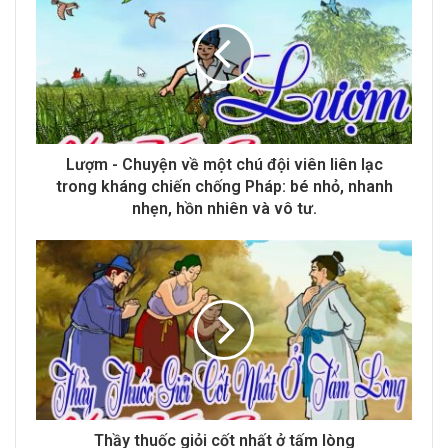
E
m
a
i
l
a
d
d
Lượm - Chuyện về một chú đội viên liên lạc
r
trong kháng chiến chống Pháp: bé nhỏ, nhanh
e
nhẹn, hồn nhiên và vô tư.
s
s
Thầy thuốc giỏi cốt nhất ở tấm lòng