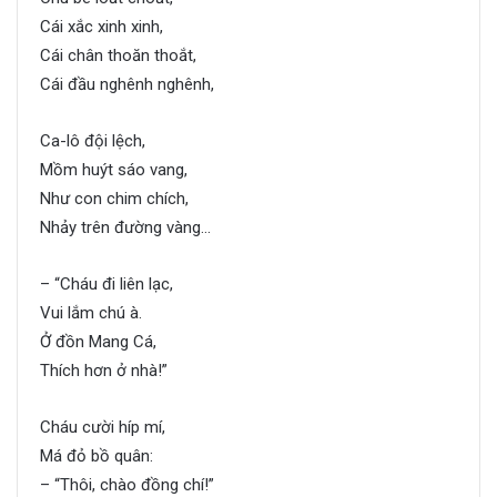
Cái xắc xinh xinh,
Cái chân thoăn thoắt,
Cái đầu nghênh nghênh,
Ca-lô đội lệch,
Mồm huýt sáo vang,
Như con chim chích,
Nhảy trên đường vàng…
– “Cháu đi liên lạc,
Vui lắm chú à.
Ở đồn Mang Cá,
Thích hơn ở nhà!”
Cháu cười híp mí,
Má đỏ bồ quân:
– “Thôi, chào đồng chí!”