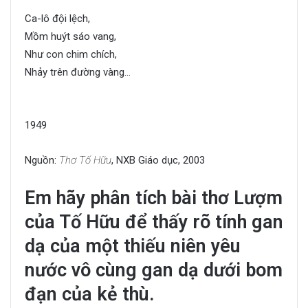
Ca-lô đội lệch,
Mồm huýt sáo vang,
Như con chim chích,
Nhảy trên đường vàng…
1949
Nguồn:
Thơ Tố Hữu
, NXB Giáo dục, 2003
Em hãy phân tích bài thơ Lượm
của Tố Hữu để thấy rõ tính gan
dạ của một thiếu niên yêu
nước vô cùng gan dạ dưới bom
đạn của kẻ thù.