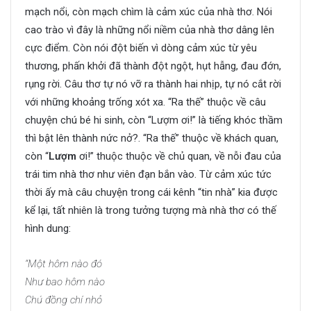
mạch nổi, còn mạch chìm là cảm xúc của nhà thơ. Nói
cao trào vì đây là những nổi niềm của nhà thơ dâng lên
cực điểm. Còn nói đột biến vì dòng cảm xúc từ yêu
thương, phấn khởi đã thành đột ngột, hụt hẫng, đau đớn,
rụng rời. Câu thơ tự nó vỡ ra thành hai nhịp, tự nó cắt rời
với những khoảng trống xót xa. “Ra thế” thuộc về câu
chuyện chú bé hi sinh, còn “Lượm ơi!” là tiếng khóc thầm
thì bật lên thành nức nở?. “Ra thế” thuộc về khách quan,
còn “
Lượm
ơi!” thuộc thuộc về chủ quan, về nỗi đau của
trái tim nhà thơ như viên đạn bắn vào. Từ cảm xúc tức
thời ấy mà câu chuyện trong cái kênh “tin nhà” kia được
kể lại, tất nhiên là trong tưởng tượng mà nhà thơ có thế
hình dung:
“Một hôm nào đó
Như bao hôm nào
Chú đồng chí nhỏ