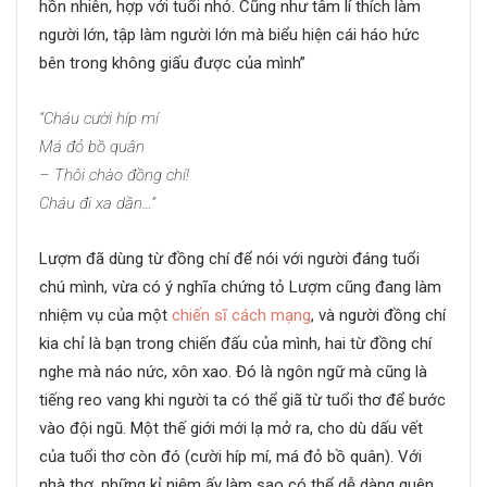
hồn nhiên, hợp với tuổi nhỏ. Cũng như tâm lí thích làm
người lớn, tập làm người lớn mà biểu hiện cái háo hức
bên trong không giấu được của mình”
“Cháu cười híp mí
Má đỏ bồ quân
– Thôi chào đồng chí!
Cháu đi xa dần…”
Lượm đã dùng từ đồng chí để nói với người đáng tuổi
chú mình, vừa có ý nghĩa chứng tỏ Lượm cũng đang làm
nhiệm vụ của một
chiến sĩ cách mạng
, và người đồng chí
kia chỉ là bạn trong chiến đấu của mình, hai từ đồng chí
nghe mà náo nức, xôn xao. Đó là ngôn ngữ mà cũng là
tiếng reo vang khi người ta có thể giã từ tuổi thơ để bước
vào đội ngũ. Một thế giới mới lạ mở ra, cho dù dấu vết
của tuổi thơ còn đó (cười híp mí, má đỏ bồ quân). Với
nhà thơ, những kỉ niệm ấy làm sao có thể dễ dàng quên,