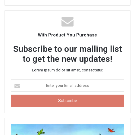
e
b
s
i
t
With Product You Purchase
e
Subscribe to our mailing list
to get the new updates!
Lorem ipsum dolor sit amet, consectetur.
E
n
t
e
r
y
o
u
r