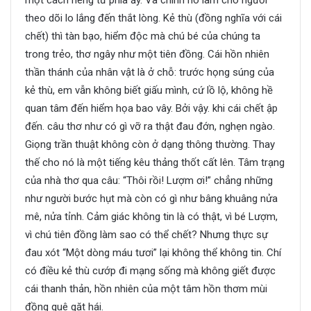
theo dõi lo lắng đến thắt lòng. Kẻ thù (đồng nghĩa với cái
chết) thì tàn bạo, hiểm độc mà chú bé của chúng ta
trong trẻo, thơ ngây như một tiên đồng. Cái hồn nhiên
thần thánh của nhân vật là ở chỗ: trước họng súng của
kẻ thù, em vẫn không biết giấu mình, cứ lồ lộ, không hề
quan tâm đến hiểm họa bao vây. Bởi vậy. khi cái chết ập
đến. câu thơ như có gì vỡ ra thật đau đớn, nghẹn ngào.
Giọng trần thuật không còn ở dạng thông thường. Thay
thế cho nó là một tiếng kêu thảng thốt cất lên. Tâm trạng
của nhà thơ qua câu: “Thôi rồi! Lượm ơi!” chẳng những
như người bước hụt mà còn có gì như bâng khuâng nửa
mê, nửa tỉnh. Cảm giác không tin là có thật, vì bé Lượm,
vì chú tiên đồng làm sao có thể chết? Nhưng thực sự
đau xót “Một dòng máu tươi” lại không thể không tin. Chí
có điều kẻ thù cướp đi mạng sống mà không giết được
cái thanh thản, hồn nhiên của một tâm hồn thơm mùi
đồng quê gặt hái.