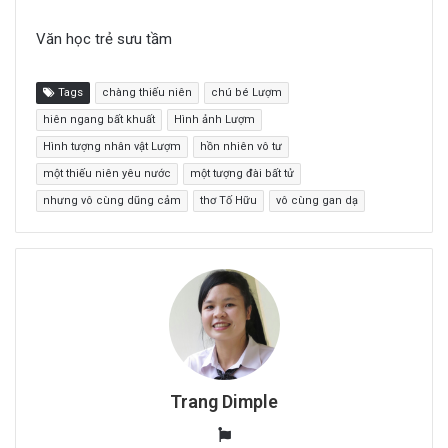
Văn học trẻ sưu tầm
Tags
chàng thiếu niên
chú bé Lượm
hiên ngang bất khuất
Hình ảnh Lượm
Hình tượng nhân vật Lượm
hồn nhiên vô tư
một thiếu niên yêu nước
một tượng đài bất tử
nhưng vô cùng dũng cảm
thơ Tố Hữu
vô cùng gan dạ
Trang Dimple
W