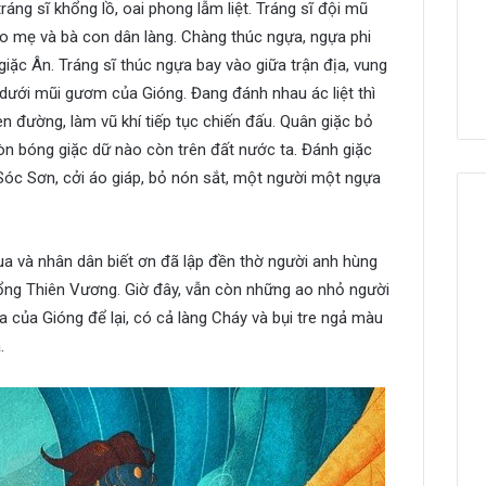
áng sĩ khổng lồ, oai phong lẫm liệt. Tráng sĩ đội mũ
hào mẹ và bà con dân làng. Chàng thúc ngựa, ngựa phi
iặc Ân. Tráng sĩ thúc ngựa bay vào giữa trận địa, vung
dưới mũi gươm của Gióng. Đang đánh nhau ác liệt thì
en đường, làm vũ khí tiếp tục chiến đấu. Quân giặc bỏ
n bóng giặc dữ nào còn trên đất nước ta. Đánh giặc
Sóc Sơn, cởi áo giáp, bỏ nón sắt, một người một ngựa
ua và nhân dân biết ơn đã lập đền thờ người anh hùng
ng Thiên Vương. Giờ đây, vẫn còn những ao nhỏ người
a của Gióng để lại, có cả làng Cháy và bụi tre ngả màu
.