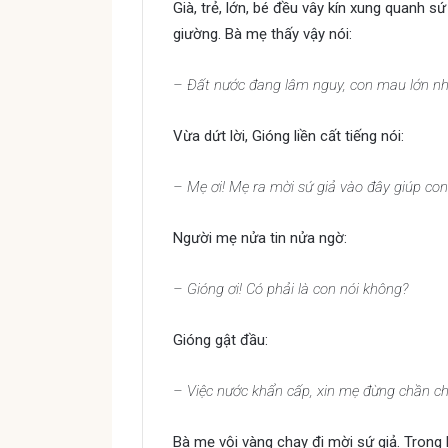
Già, trẻ, lớn, bé đều vây kín xung quanh s
giường. Bà mẹ thấy vậy nói:
– Đất nước đang lâm nguy, con mau lớn nh
Vừa dứt lời, Gióng liền cất tiếng nói:
– Mẹ ơi! Mẹ ra mời sứ giả vào đây giúp con
Người mẹ nửa tin nửa ngờ:
– Gióng ơi! Có phải là con nói không?
Gióng gật đầu:
– Việc nước khẩn cấp, xin mẹ đừng chần ch
Bà mẹ vội vàng chạy đi mời sứ giả. Trong l