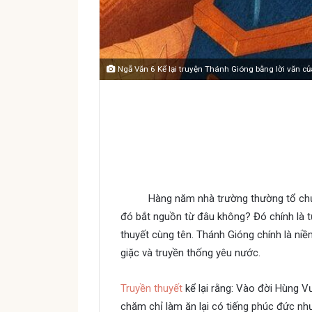
Ngẵ Văn 6 Kể lại truyện Thánh Gióng bằng lời văn c
Kể lại truyền t
bằng lời văn c
Hàng năm nhà trường thường tổ chức
đó bắt nguồn từ đâu không? Đó chính là 
thuyết cùng tên. Thánh Gióng chính là n
giặc và truyền thống yêu nước.
Truyền thuyết
kể lại rằng: Vào đời Hùng V
chăm chỉ làm ăn lại có tiếng phúc đức như