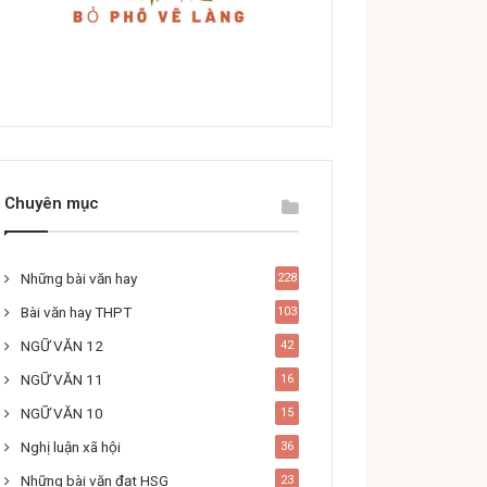
Chuyên mục
Những bài văn hay
228
Bài văn hay THPT
103
NGỮ VĂN 12
42
NGỮ VĂN 11
16
NGỮ VĂN 10
15
Nghị luận xã hội
36
Những bài văn đạt HSG
23