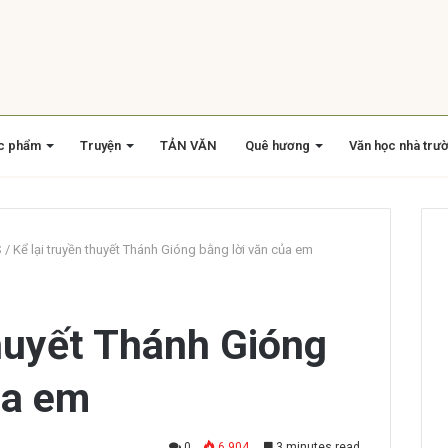
c phẩm
Truyện
TẢN VĂN
Quê hương
Văn học nhà trư
S
/
Kể lại truyền thuyết Thánh Gióng bằng lời văn của em
thuyết Thánh Gióng
ủa em
0
6.904
3 minutes read