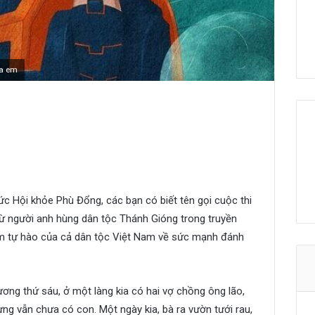
ủa em
huyết Thánh Gióng
ủa em
 Hội khỏe Phù Đổng, các bạn có biết tên gọi cuộc thi
từ người anh hùng dân tộc Thánh Gióng trong truyền
iềm tự hào của cả dân tộc Việt Nam về sức mạnh đánh
ương thứ sáu, ở một làng kia có hai vợ chồng ông lão,
ng vẫn chưa có con. Một ngày kia, bà ra vườn tưới rau,