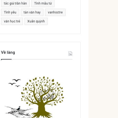
tác giả trần hàn
Tình mẫu tử
Tình yêu
tản văn hay
vanhoctre
văn học trẻ
Xuân quỳnh
Về làng