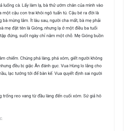
ả luống cà. Lấy làm lạ, bà thử ướm chân của mình vào
a một cậu con trai khôi ngô tuấn tú. Cậu bé ra đời là
 bà mừng lắm. Ít lâu sau, người cha mất, bà mẹ phải
à mẹ đặt tên là Gióng, nhưng lạ ở một điều ba tuổi
i, tập đứng, suốt ngày chỉ nằm một chỗ. Mẹ Gióng buồn
âm chiếm. Chúng phá làng, phá xóm, giết người không
 nhưng đều bị giặc Ân đánh gục. Vua Hùng lo lắng cho
ầu, lạc tướng tới để bàn kế. Vua quyết định sai người
g trống reo vang từ đầu làng đến cuối xóm. Sứ giả hô
c.