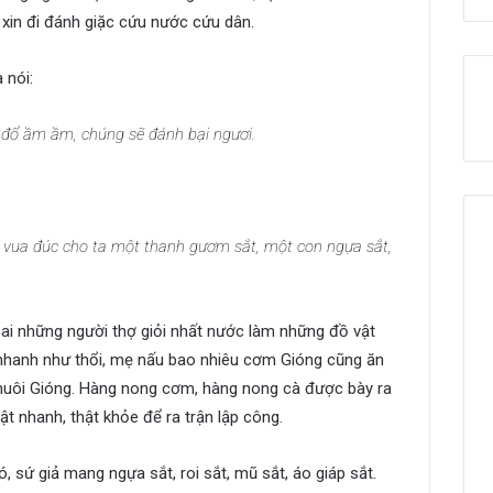
, xin đi đánh giặc cứu nước cứu dân.
 nói:
c đổ ầm ầm, chúng sẽ đánh bại ngươi.
ới vua đúc cho ta một thanh gươm sắt, một con ngựa sắt,
sai những người thợ giỏi nhất nước làm những đồ vật
 nhanh như thổi, mẹ nấu bao nhiêu cơm Gióng cũng ăn
 nuôi Gióng. Hàng nong cơm, hàng nong cà được bày ra
ật nhanh, thật khỏe để ra trận lập công.
, sứ giả mang ngựa sắt, roi sắt, mũ sắt, áo giáp sắt.