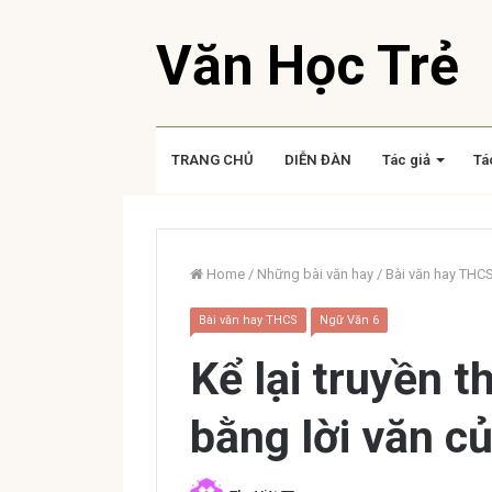
Văn Học Trẻ
TRANG CHỦ
DIỄN ĐÀN
Tác giả
Tá
Home
/
Những bài văn hay
/
Bài văn hay THC
Bài văn hay THCS
Ngữ Văn 6
Kể lại truyền 
bằng lời văn c