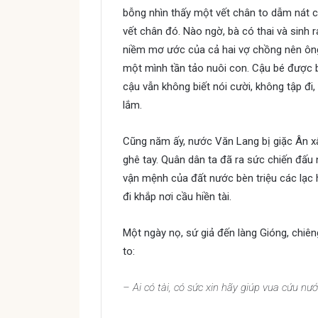
bỗng nhìn thấy một vết chân to dẫm nát c
vết chân đó. Nào ngờ, bà có thai và sinh r
niềm mơ ước của cả hai vợ chồng nên ông
một mình tần tảo nuôi con. Cậu bé được b
cậu vẫn không biết nói cười, không tập đ
lắm.
Cũng năm ấy, nước Văn Lang bị giặc Ân x
ghê tay. Quân dân ta đã ra sức chiến đấu
vận mệnh của đất nước bèn triệu các lạc h
đi khắp nơi cầu hiền tài.
Một ngày nọ, sứ giả đến làng Gióng, chiên
to:
– Ai có tài, có sức xin hãy giúp vua cứu nướ