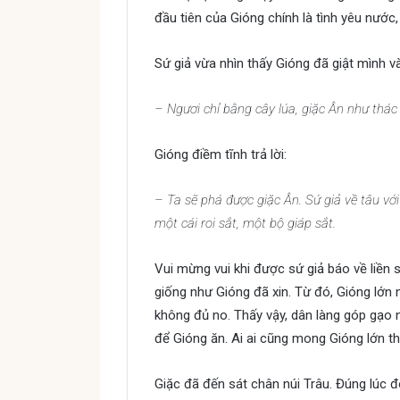
đầu tiên của Gióng chính là tình yêu nước
Sứ giả vừa nhìn thấy Gióng đã giật mình và
– Ngươi chỉ bằng cây lúa, giặc Ân như thá
Gióng điềm tĩnh trả lời:
– Ta sẽ phá được giặc Ân. Sứ giả về tâu v
một cái roi sắt, một bộ giáp sắt.
Vui mừng vui khi được sứ giả báo về liền 
giống như Gióng đã xin. Từ đó, Gióng lớn
không đủ no. Thấy vậy, dân làng góp gạo
để Gióng ăn. Ai ai cũng mong Gióng lớn th
Giặc đã đến sát chân núi Trâu. Đúng lúc đó