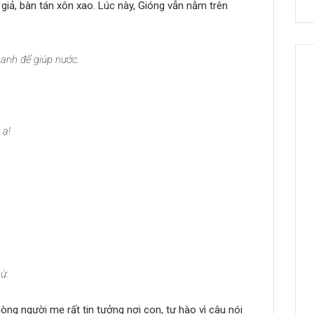
ứ giả, bàn tán xôn xao. Lúc này, Gióng vẫn nằm trên
anh để giúp nước.
 ạ!
ừ.
òng người mẹ rất tin tưởng nơi con, tự hào vì câu nói