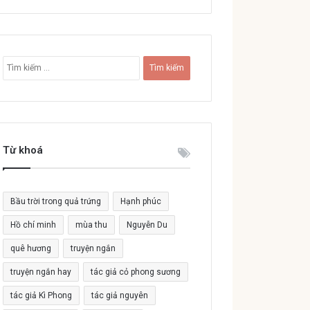
T
ì
m
k
i
ế
Từ khoá
m
c
h
o
Bầu trời trong quả trứng
Hạnh phúc
:
Hồ chí minh
mùa thu
Nguyễn Du
quê hương
truyện ngắn
truyện ngắn hay
tác giả cỏ phong sương
tác giả Kì Phong
tác giả nguyên