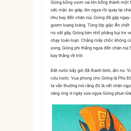
Gióng bỗng vươn vai lớn bổng thành một tr
sắt, mặc áo giáp, lên ngựa rồi quay lại c
như bay đến chân núi, Gióng đã gặp ngay g
gươm loang loáng. Từng lớp giặc Ân chết 
roi sắt gãy, Gióng bèn nhổ phăng bụi tre v
chạy toán loạn. Chẳng mấy chốc không cò
xong, Gióng phi thẳng ngựa đến chân núi 
bay thẳng về trời.
Đất nước bấy giờ đã thanh bình, ấm no. V
cứu nước. Vua phong cho Gióng là Phù Đổ
ta vẫn thường nói rằng đó là vết chân ngự
vàng óng vì ngày xưa ngựa Gióng phun lửa