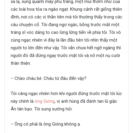
xa lạ, xung quanh mây phủ trắng, một mùi thơm như của
các loài hoa tỏa ra ngào ngạt. Khung cảnh rất giống thiên
đình, nơi có các vị thần tiên mà tôi thường thấy trong các
câu chuyện cổ. Tôi đang ngơ ngác, bỗng trước mắt một
tráng sĩ vóc dáng to cao lừng lững tiến về phía tôi. Tôi vô
cùng ngạc nhiên vì đây là lần đầu tiên tôi nhìn thấy một
người to lớn đến như vậy. Tôi vẫn chưa hết ngỡ ngàng thì
người đó đã đứng ngay trước mặt tôi và nở một nụ cười
thân thiện:
– Chào cháu bé. Cháu từ đâu đến vậy?
Tôi càng ngạc nhiên hơn khi người đứng trước mặt tôi lúc
này chính là
ông Gióng
, vị anh hùng đã đánh tan lũ giặc
Ân tàn bạo. Tôi sung sướng hỏi:
– Ông có phải là ông Gióng không ạ.