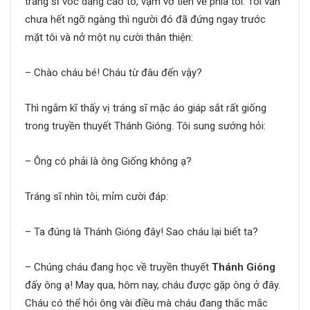
tráng sĩ vóc dáng cao to, vạm vỡ tiến về phía tôi. Tôi vẫn
chưa hết ngỡ ngàng thì người đó đã đứng ngay trước
mặt tôi và nở một nụ cười thân thiện:
– Chào cháu bé! Cháu từ đâu đến vậy?
Thì ngắm kĩ thấy vị tráng sĩ mặc áo giáp sắt rất giống
trong truyền thuyết Thánh Gióng. Tôi sung sướng hỏi:
– Ông có phải là ông Giống không ạ?
Tráng sĩ nhìn tôi, mỉm cười đáp:
– Ta đúng là Thánh Gióng đây! Sao cháu lại biết ta?
– Chúng cháu đang học về truyền thuyết
Thánh Gióng
đấy ông ạ! May qua, hôm nay, cháu được gặp ông ở đây.
Cháu có thể hỏi ông vài điều mà cháu đang thắc mắc