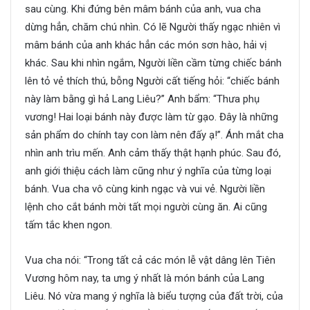
sau cùng. Khi đứng bên mâm bánh của anh, vua cha
dừng hẳn, chăm chú nhìn. Có lẽ Người thấy ngạc nhiên vì
mâm bánh của anh khác hẳn các món sơn hào, hải vị
khác. Sau khi nhìn ngắm, Người liền cầm từng chiếc bánh
lên tỏ vẻ thích thú, bỗng Người cất tiếng hỏi: “chiếc bánh
này làm bằng gì hả Lang Liêu?” Anh bẩm: “Thưa phụ
vương! Hai loại bánh này được làm từ gạo. Đây là những
sản phẩm do chính tay con làm nên đấy ạ!”. Ánh mắt cha
nhìn anh trìu mến. Anh cảm thấy thật hạnh phúc. Sau đó,
anh giới thiệu cách làm cũng như ý nghĩa của từng loại
bánh. Vua cha vô cùng kinh ngạc và vui vẻ. Người liền
lệnh cho cắt bánh mời tất mọi người cùng ăn. Ai cũng
tấm tắc khen ngon.
Vua cha nói: “Trong tất cả các món lễ vật dâng lên Tiên
Vương hôm nay, ta ưng ý nhất là món bánh của Lang
Liêu. Nó vừa mang ý nghĩa là biểu tượng của đất trời, của