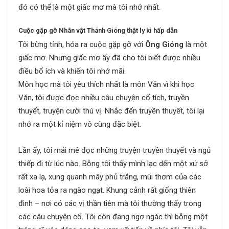
đó có thể là một giấc mơ mà tôi nhớ nhất.
Cuộc gặp gỡ Nhân vật Thánh Gióng thật ly kì hấp dẫn
Tôi bừng tỉnh, hóa ra cuộc gặp gỡ với
Ông Gióng
là một
giấc mơ. Nhưng giấc mơ ấy đã cho tôi biết được nhiều
điều bổ ích và khiến tôi nhớ mãi.
Môn học mà tôi yêu thích nhất là môn Văn vì khi học
Văn, tôi được đọc nhiều câu chuyện cổ tích, truyền
thuyết, truyện cười thú vị. Nhắc đến truyền thuyết, tôi lại
nhớ ra một kỉ niệm vô cùng đặc biệt.
Lần ấy, tôi mải mê đọc những truyện truyền thuyết và ngủ
thiếp đi từ lúc nào. Bỗng tôi thấy mình lạc dến một xứ sở
rất xa lạ, xung quanh mây phủ trắng, mùi thơm của các
loài hoa tỏa ra ngào ngạt. Khung cảnh rất giống thiên
đình – nơi có các vị thần tiên mà tôi thường thấy trong
các câu chuyện cổ. Tôi còn đang ngơ ngác thì bỗng một