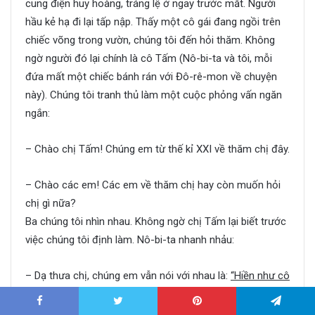
cung điện huy hoàng, tráng lệ ở ngay trước mắt. Người
hầu kẻ hạ đi lại tấp nập. Thấy một cô gái đang ngồi trên
chiếc võng trong vườn, chúng tôi đến hỏi thăm. Không
ngờ người đó lại chính là cô Tấm (Nô-bi-ta và tôi, mỗi
đứa mất một chiếc bánh rán với Đô-rê-mon về chuyện
này). Chúng tôi tranh thủ làm một cuộc phỏng vấn ngăn
ngắn:
– Chào chị Tấm! Chúng em từ thế kỉ XXI về thăm chị đây.
– Chào các em! Các em về thăm chị hay còn muốn hỏi
chị gì nữa?
Ba chúng tôi nhìn nhau. Không ngờ chị Tấm lại biết trước
việc chúng tôi định làm. Nô-bi-ta nhanh nhảu:
– Dạ thưa chị, chúng em vẫn nói với nhau là:
“Hiền như cô
Tấm”.