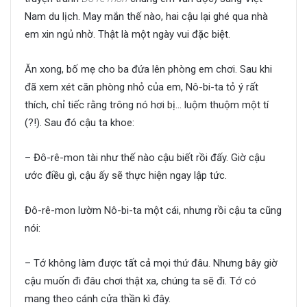
Nam du lịch. May mắn thế nào, hai cậu lại ghé qua nhà
em xin ngủ nhờ. Thật là một ngày vui đặc biệt.
Ăn xong, bố mẹ cho ba đứa lên phòng em chơi. Sau khi
đã xem xét căn phòng nhỏ của em, Nô-bi-ta tỏ ý rất
thích, chỉ tiếc rằng trông nó hơi bị… luộm thuộm một tí
(?!). Sau đó cậu ta khoe:
– Đô-rê-mon tài như thế nào cậu biết rồi đấy. Giờ cậu
ước điều gì, cậu ấy sẽ thực hiện ngay lập tức.
Đô-rê-mon lườm Nô-bi-ta một cái, nhưng rồi cậu ta cũng
nói:
– Tớ không làm được tất cả mọi thứ đâu. Nhưng bây giờ
cậu muốn đi đâu chơi thật xa, chúng ta sẽ đi. Tớ có
mang theo cánh cửa thần kì đây.