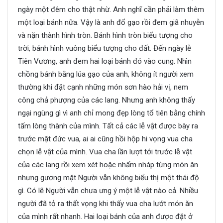
ngày một đêm cho thật nhừ. Anh nghĩ cần phải làm thêm
một loại bánh nữa. Vậy là anh đổ gạo rồi đem giã nhuyễn
và nặn thành hình tròn. Bánh hình tròn biểu tượng cho
trời, bánh hình vuông biểu tượng cho đất. Đến ngày lễ
Tiên Vương, anh đem hai loại bánh đó vào cung. Nhìn
chồng bánh bằng lúa gạo của anh, không ít người xem
thường khi đặt cạnh những món sơn hào hải vị, nem
công chả phượng của các lang. Nhưng anh không thấy
ngại ngùng gì vì anh chỉ mong đẹp lòng tổ tiên bằng chính
tấm lòng thành của mình. Tất cả các lễ vật được bày ra
trước mặt đức vua, ai ai cũng hồi hộp hi vọng vua cha
chọn lễ vật của mình. Vua cha lần lượt tới trước lễ vật
của các lang rồi xem xét hoặc nhấm nháp từng món ăn
nhưng gương mặt Người vẫn không biểu thị một thái độ
gì. Có lẽ Người vẫn chưa ưng ý một lễ vật nào cả. Nhiều
người đã tỏ ra thất vọng khi thấy vua cha lướt món ăn
của mình rất nhanh. Hai loại bánh của anh được đặt ở