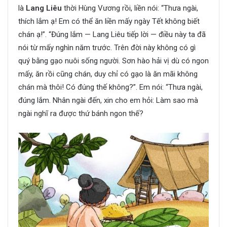
là
Lang Liêu
thời Hùng Vương rồi, liền nói: “Thưa ngài,
thích lắm ạ! Em có thể ăn liền mấy ngày Tết không biết
chán ạ!”. “Đúng lắm — Lang Liêu tiếp lời — điều này ta đã
nói từ mấy nghìn năm trước. Trên đời này không có gì
quý bằng gạo nuôi sống người. Sơn hào hải vị dù có ngon
mấy, ăn rồi cũng chán, duy chỉ có gạo là ăn mãi không
chán mà thôi! Có đúng thế không?”. Em nói: “Thưa ngài,
đúng lắm. Nhân ngài đến, xin cho em hỏi: Làm sao mà
ngài nghĩ ra được thứ bánh ngon thế?