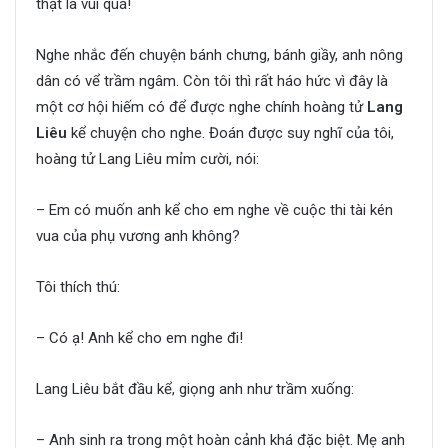
thật là vui quá!
Nghe nhắc đến chuyện bánh chưng, bánh giầy, anh nông
dân có vể trầm ngâm. Còn tôi thì rất háo hức vì đây là
một cơ hội hiếm có để được nghe chính hoàng tử
Lang
Liêu
kể chuyện cho nghe. Đoán được suy nghĩ của tôi,
hoàng tử Lang Liêu mỉm cười, nói:
– Em có muốn anh kể cho em nghe về cuộc thi tài kén
vua của phụ vương anh không?
Tôi thích thú:
– Có ạ! Anh kể cho em nghe đi!
Lang Liêu bắt đầu kể, giọng anh như trầm xuống:
– Anh sinh ra trong một hoàn cảnh khá đặc biệt. Mẹ anh