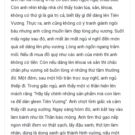
Còn anh nhìn khắp nhà chỉ thấy toàn lúa, sắn, khoai,
không có thứ gì là giá trị cả, biết lấy gì để dâng lên Tiên
Vương. Thực ra, anh cũng không có ý tranh giành ngôi
báu nhưng anh cũng muốn làm đẹp lòng phụ vương. Suốt
mấy ngày sau đó, anh mất ăn mất ngủ vì nghĩ đến món
quà sẽ dâng lên phụ vương. Lòng anh ngổn ngang trăm
mối. Nếu đi mua đồ quý như các anh của mình thì anh
không có tiền. Còn nếu dâng lên khoai và sắn thì chắc
chắn phụ vương sẽ buồn lòng vì những thứ tầm thường
đó. Một đêm, sau một hồi trằn trọc suy nghĩ, anh ngủ
thiếp đi. Trong giấc ngủ, anh thấy một vị thần hiện lên
mách rằng: “Hãy lấy chính những sản phẩm mà con làm
ra để dân gleen Tiên Vương”. Anh chợt tỉnh giấc và cảm
thấy rất sung sướng. Ngay sáng hôm đó, anh bắt tay vào
làm bánh như lời Thần báo mộng. Anh tìm thứ gạo nếp
ngon nhất đem vo thật sạch, lấy đậu xanh, thịt lợn làm
nhân, dùng lá dong xanh gói thành hình vuông, nấu một