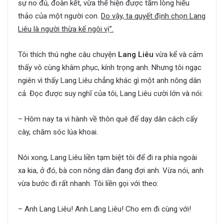
sự no đủ, đoàn kết, vừa thể hiện được tấm lòng hiếu
thảo của một người con.
Do vậy, ta quyết định chọn Lang
Liêu là người thừa kế ngôi vị”.
Tôi thích thú nghe câu chuyện
Lang Liêu
vừa kể và cảm
thấy vô cùng khâm phục, kính trọng anh. Nhưng tôi ngạc
ngiên vì thấy Lang Liêu chẳng khác gì một anh nông dân
cả. Đọc được suy nghĩ của tôi, Lang Liêu cười lớn và nói:
– Hôm nay ta vi hành về thôn quê để dạy dân cách cấy
cày, chăm sóc lúa khoai.
Nói xong, Lang Liêu liền tạm biệt tôi để đi ra phía ngoài
xa kia, ở đó, bà con nông dân đang đợi anh. Vừa nói, anh
vừa bước đi rất nhanh. Tôi liền gọi với theo:
– Anh Lang Liêu! Anh Lang Liêu! Cho em đi cùng với!