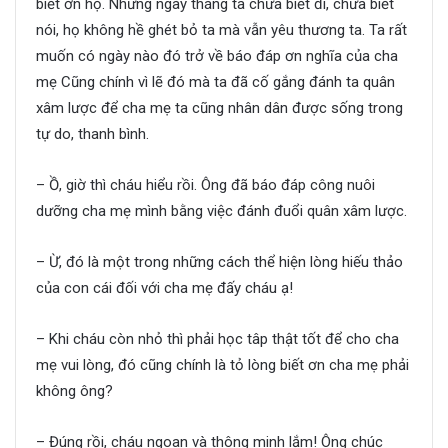
biết ơn họ. Những ngày tháng ta chưa biết đi, chưa biết
nói, họ không hề ghét bỏ ta mà vẫn yêu thương ta. Ta rất
muốn có ngày nào đó trở về báo đáp ơn nghĩa của cha
mẹ Cũng chính vì lẽ đó mà ta đã cố gắng đánh ta quân
xâm lược để cha mẹ ta cũng nhân dân được sống trong
tự do, thanh bình.
– Ồ, giờ thì cháu hiểu rồi. Ông đã báo đáp công nuôi
dưỡng cha mẹ mình bằng việc đánh đuổi quân xâm lược.
– Ừ, đó là một trong những cách thể hiện lòng hiếu thảo
của con cái đối với cha mẹ đấy cháu ạ!
– Khi cháu còn nhỏ thì phải học tâp thật tốt để cho cha
mẹ vui lòng, đó cũng chính là tỏ lòng biết ơn cha mẹ phải
không ông?
– Đúng rồi, cháu ngoan và thông minh lắm! Ông chúc