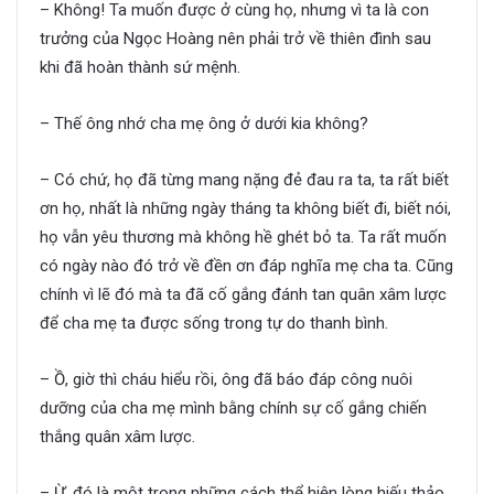
– Không! Ta muốn được ở cùng họ, nhưng vì ta là con
trưởng của Ngọc Hoàng nên phải trở về thiên đình sau
khi đã hoàn thành sứ mệnh.
– Thế ông nhớ cha mẹ ông ở dưới kia không?
– Có chứ, họ đã từng mang nặng đẻ đau ra ta, ta rất biết
ơn họ, nhất là những ngày tháng ta không biết đi, biết nói,
họ vẫn yêu thương mà không hề ghét bỏ ta. Ta rất muốn
có ngày nào đó trở về đền ơn đáp nghĩa mẹ cha ta. Cũng
chính vì lẽ đó mà ta đã cố gắng đánh tan quân xâm lược
để cha mẹ ta được sống trong tự do thanh bình.
– Ồ, giờ thì cháu hiểu rồi, ông đã báo đáp công nuôi
dưỡng của cha mẹ mình bằng chính sự cố gắng chiến
thắng quân xâm lược.
– Ừ, đó là một trong những cách thể hiện lòng hiếu thảo