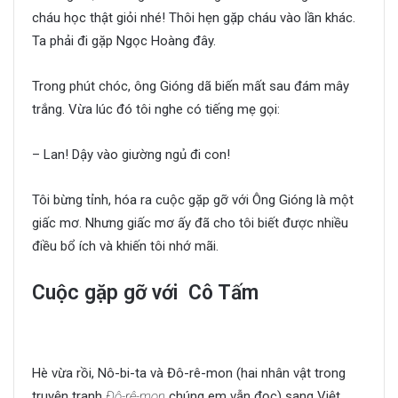
cháu học thật giỏi nhé! Thôi hẹn gặp cháu vào lần khác.
Ta phải đi gặp Ngọc Hoàng đây.
Trong phút chóc, ông Gióng dã biến mất sau đám mây
trắng. Vừa lúc đó tôi nghe có tiếng mẹ gọi:
– Lan! Dậy vào giường ngủ đi con!
Tôi bừng tỉnh, hóa ra cuộc gặp gỡ với Ông Gióng là một
giấc mơ. Nhưng giấc mơ ấy đã cho tôi biết được nhiều
điều bổ ích và khiến tôi nhớ mãi.
Cuộc gặp gỡ với Cô Tấm
Hè vừa rồi, Nô-bi-ta và Đô-rê-mon (hai nhân vật trong
truyện tranh
Đô-rê-mon
chúng em vẫn đọc) sang Việt