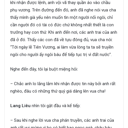
khi nhận được lệnh, anh vội vã thay quần áo vào chầu
phụ vương. Trên đường đến đó, anh đã nghe nói vua cha
thấy mình già yếu nên muốn tìn một người nối ngôi, chỉ
cần người đó có tài có đức chứ không nhất thiết là con
trưởng hay con thứ. Khi anh đến nơi, các anh trai của anh
đã ở đó. Thấy các con đã về tựu đông đủ, vua cha nói:
“Tới ngày lễ Tiên Vương, ai làm vừa lòng ta ta sẽ truyền
ngôi cho người ấy ngôi báu để tiếp tục trị vì đất nước”.
Nghe đến đây, tôi lại buột miệng hỏi:
– Chắc anh lo lắng lắm khi nhận được tin này bởi anh rất
nghèo, đâu có những thứ quý giá dâng lên vua cha!
Lang Liêu
nhìn tôi gật đầu và kể tiếp:
– Sau khi nghe lời vua cha phán truyền, các anh trai của
anh rất vui mừng vì họ có biết bao ngọc ngà, châu báu.