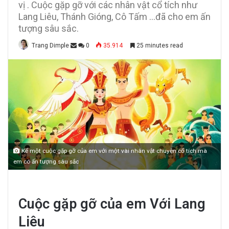
vị . Cuộc gặp gỡ với các nhân vật cổ tích như
Lang Liêu, Thánh Gióng, Cô Tấm ...đã cho em ấn
tượng sâu sắc.
Trang Dimple
0
35.914
25 minutes read
Kể một cuộc gặp gỡ của em với một vài nhân vật chuyện cổ tích mà
em có ấn tượng sâu sắc
Cuộc gặp gỡ của em Với Lang
Liêu