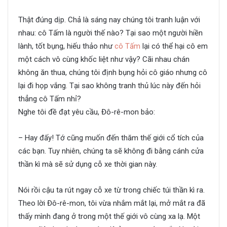
Thật đúng dịp. Chả là sáng nay chúng tôi tranh luận với
nhau: cô Tấm là người thế nào? Tại sao một người hiền
lành, tốt bụng, hiếu thảo như
cô Tấm
lại có thể hại cô em
một cách vô cùng khốc liệt như vậy? Cãi nhau chán
không ăn thua, chúng tôi định bụng hỏi cô giáo nhưng cô
lại đi họp vắng. Tại sao không tranh thủ lúc này đến hỏi
thẳng cô Tấm nhỉ?
Nghe tôi đề đạt yêu cầu, Đô-rê-mon bảo:
– Hay đấy! Tớ cũng muốn đến thăm thế giới cổ tích của
các bạn. Tuy nhiên, chúng ta sẽ không đi bằng cánh cửa
thần kì mà sẽ sử dụng cỗ xe thời gian này.
Nói rồi cậu ta rút ngay cỗ xe từ trong chiếc túi thần kì ra.
Theo lời Đô-rê-mon, tôi vừa nhắm mắt lại, mở mắt ra đã
thấy mình đang ở trong một thế giới vô cùng xa lạ. Một