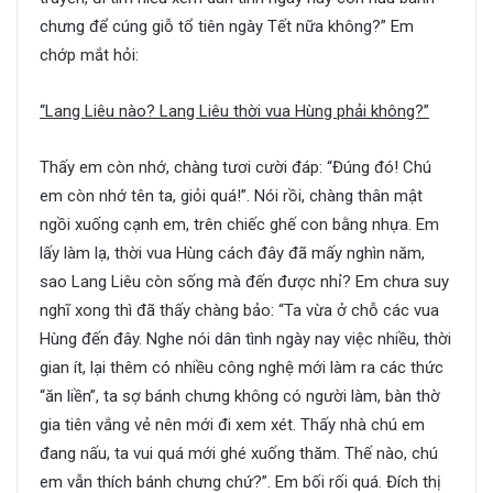
chưng để cúng giỗ tổ tiên ngày Tết nữa không?” Em
chớp mắt hỏi:
“Lang Liêu nào? Lang Liêu thời vua Hùng phải không?”
Thấy em còn nhớ, chàng tươi cười đáp: “Đúng đó! Chú
em còn nhớ tên ta, giỏi quá!”. Nói rồi, chàng thân mật
ngồi xuống cạnh em, trên chiếc ghế con bằng nhựa. Em
lấy làm lạ, thời vua Hùng cách đây đã mấy nghìn năm,
sao Lang Liêu còn sống mà đến được nhỉ? Em chưa suy
nghĩ xong thì đã thấy chàng bảo: “Ta vừa ở chỗ các vua
Hùng đến đây. Nghe nói dân tình ngày nay việc nhiều, thời
gian ít, lại thêm có nhiều công nghệ mới làm ra các thức
“ăn liền”, ta sợ bánh chưng không có người làm, bàn thờ
gia tiên vắng vẻ nên mới đi xem xét. Thấy nhà chú em
đang nấu, ta vui quá mới ghé xuống thăm. Thế nào, chú
em vẫn thích bánh chưng chứ?”. Em bối rối quá. Đích thị