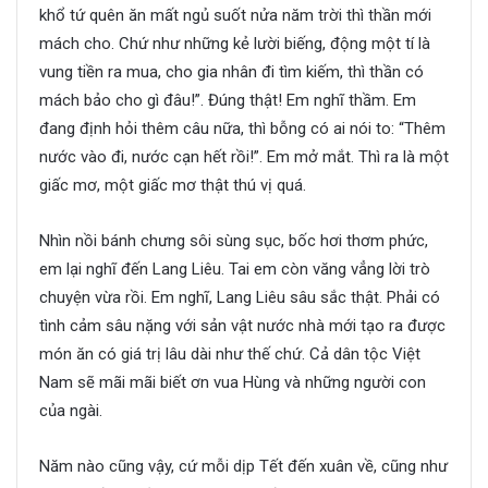
khổ tứ quên ăn mất ngủ suốt nửa năm trời thì thần mới
mách cho. Chứ như những kẻ lười biếng, động một tí là
vung tiền ra mua, cho gia nhân đi tìm kiếm, thì thần có
mách bảo cho gì đâu!”. Đúng thật! Em nghĩ thầm. Em
đang định hỏi thêm câu nữa, thì bỗng có ai nói to: “Thêm
nước vào đi, nước cạn hết rồi!”. Em mở mắt. Thì ra là một
giấc mơ, một giấc mơ thật thú vị quá.
Nhìn nồi bánh chưng sôi sùng sục, bốc hơi thơm phức,
em lại nghĩ đến Lang Liêu. Tai em còn văng vẳng lời trò
chuyện vừa rồi. Em nghĩ, Lang Liêu sâu sắc thật. Phải có
tình cảm sâu nặng với sản vật nước nhà mới tạo ra được
món ăn có giá trị lâu dài như thế chứ. Cả dân tộc Việt
Nam sẽ mãi mãi biết ơn vua Hùng và những người con
của ngài.
Năm nào cũng vậy, cứ mỗi dịp Tết đến xuân về, cũng như