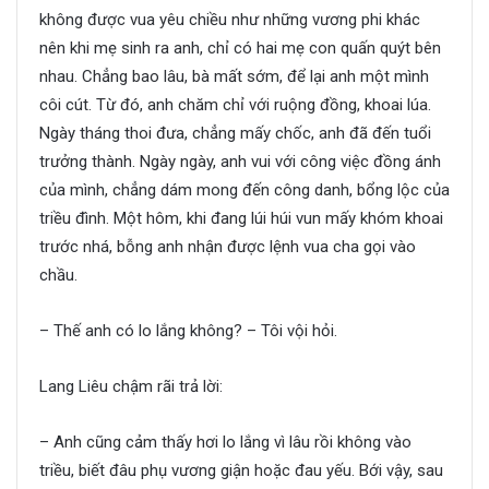
không được vua yêu chiều như những vương phi khác
nên khi mẹ sinh ra anh, chỉ có hai mẹ con quấn quýt bên
nhau. Chẳng bao lâu, bà mất sớm, để lại anh một mình
côi cút. Từ đó, anh chăm chỉ với ruộng đồng, khoai lúa.
Ngày tháng thoi đưa, chẳng mấy chốc, anh đã đến tuổi
trưởng thành. Ngày ngày, anh vui với công việc đồng ánh
của mình, chẳng dám mong đến công danh, bổng lộc của
triều đình. Một hôm, khi đang lúi húi vun mấy khóm khoai
trước nhá, bỗng anh nhận được lệnh vua cha gọi vào
chầu.
– Thế anh có lo lắng không? – Tôi vội hỏi.
Lang Liêu chậm rãi trả lời:
– Anh cũng cảm thấy hơi lo lắng vì lâu rồi không vào
triều, biết đâu phụ vương giận hoặc đau yếu. Bới vậy, sau