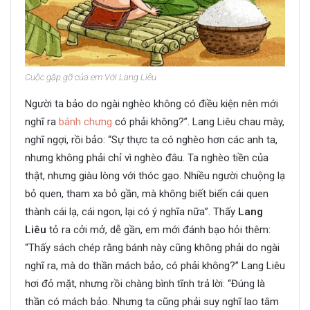
Cuộc gặp gỡ của em Với Lang Liêu
Người ta bảo do ngài nghèo không có điều kiện nên mới
nghĩ ra
bánh chưng
có phải không?”. Lang Liêu chau mày,
nghĩ ngợi, rồi bảo: “Sự thực ta có nghèo hơn các anh ta,
nhưng không phải chỉ vì nghèo đâu. Ta nghèo tiền của
thật, nhưng giàu lòng với thóc gạo. Nhiều người chuộng lạ
bỏ quen, tham xa bỏ gần, mà không biết biến cái quen
thành cái lạ, cái ngon, lại có ý nghĩa nữa”. Thấy
Lang
Liêu
tỏ ra cởi mở, dễ gần, em mới đánh bạo hỏi thêm:
“Thấy sách chép rằng bánh này cũng không phải do ngài
nghĩ ra, mà do thần mách bảo, có phải không?” Lang Liêu
hơi đỏ mặt, nhưng rồi chàng bình tĩnh trả lời: “Đúng là
thần có mách bảo. Nhưng ta cũng phải suy nghĩ lao tâm