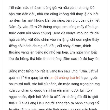
Tết năm nào nhà em cũng gói và nấu bánh chưng. Dù
bận rộn đến đâu, nhà em cũng không đổi thay lệ đó, bởi
nó đem lại một không khí rộn ràng, bận bịu của ngày Tết.
Năm ấy, vào đêm 29 tháng chạp, em cùng mấy đứa bạn
thức canh nồi bánh chưng. Đêm đã khuya, mọi người đã
ngủ cả. Mọi vật đều chìm vào im lặng, chỉ còn nghe thấy
tiếng nồi bánh chưng sôi đều, củi cháy đượm, thỉnh
thoảng vang lên tiếng nổ nhỏ lép bép. Em ngồi nhìn bếp
lửa đỏ hồng, thả hồn theo những đốm sao từ đó bay lên.
Bỗng một tiếng nói rất lạ vang lên sau lưng: “Chà, vất vả
quá nhỉ?” Em quay lại nhìn
,một chàng trai trẻ
trạc ngoài
hai mươi tuổi, tóc búi củ hành, ăn mặc sang trọng nhưng
xưa cũ, chân đi guốc tre, nhìn em mỉm cười. Em tỏ ý
ngạc nhiên, định hỏi “Anh là ai?”, thì chàng đó đã tự giới
thiệu: “Ta là Lang Liêu, người sáng tạo ra bánh chưng cổ
truyền, đi tìm hiểu xem dân tình ngày nay còn nấu bánh