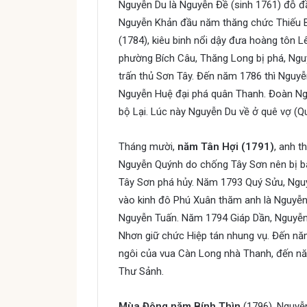
Nguyễn Du là Nguyễn Đề (sinh 1761) đỗ đ
Nguyễn Khản đầu năm thăng chức Thiếu 
(1784), kiêu binh nổi dậy đưa hoàng tôn L
phường Bích Câu, Thăng Long bị phá, Nguy
trấn thủ Sơn Tây. Đến năm 1786 thì Nguy
Nguyễn Huệ đại phá quân Thanh. Đoàn Ngu
bộ Lại. Lúc này Nguyễn Du về ở quê vợ (Qu
Tháng mười,
năm Tân Hợi (1791)
, anh t
Nguyễn Quýnh do chống Tây Sơn nên bị bắt
Tây Sơn phá hủy. Năm 1793 Quý Sửu, Ngu
vào kinh đô Phú Xuân thăm anh là Nguyễn 
Nguyễn Tuấn. Năm 1794 Giáp Dần, Nguyễn
Nhơn giữ chức Hiệp tán nhung vụ. Đến nă
ngôi của vua Càn Long nhà Thanh, đến n
Thư Sảnh.
Mùa Đông năm Bính Thìn
(1796), Nguyễn