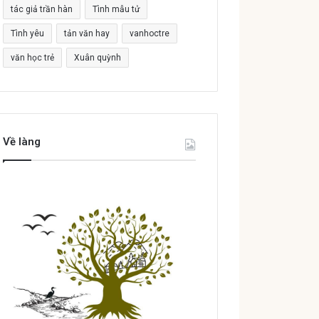
tác giả trần hàn
Tình mẫu tử
Tình yêu
tản văn hay
vanhoctre
văn học trẻ
Xuân quỳnh
Về làng