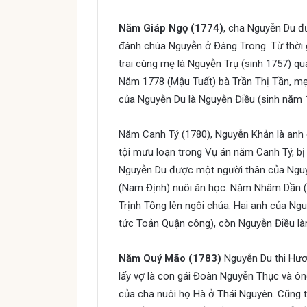
Năm Giáp Ngọ (1774)
, cha Nguyễn Du đ
đánh chúa Nguyễn ở Đàng Trong. Từ thời 
trai cùng mẹ là Nguyễn Trụ (sinh 1757) q
Năm 1778 (Mậu Tuất) bà Trần Thị Tần, mẹ
của Nguyễn Du là Nguyễn Điều (sinh năm 
Năm Canh Tý (1780), Nguyễn Khản là anh 
tội mưu loạn trong Vụ án năm Canh Tý, bị
Nguyễn Du được một người thân của Ngu
(Nam Định) nuôi ăn học. Năm Nhâm Dần (1
Trịnh Tông lên ngôi chúa. Hai anh của Ng
tức Toản Quận công), còn Nguyễn Điều là
Năm Quý Mão (1783)
Nguyễn Du thi Hươ
lấy vợ là con gái Đoàn Nguyễn Thục và ô
của cha nuôi họ Hà ở Thái Nguyên. Cũng 