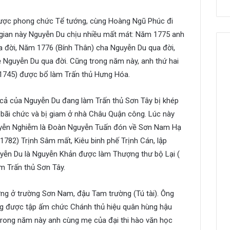
ược phong chức Tể tướng, cùng Hoàng Ngũ Phúc đi
gian này Nguyễn Du chịu nhiều mất mát: Năm 1775 anh
ua đời, Năm 1776 (Bính Thân) cha Nguyễn Du qua đời,
 Nguyễn Du qua đời. Cũng trong năm này, anh thứ hai
1745) được bổ làm Trấn thủ Hưng Hóa.
cả của Nguyễn Du đang làm Trấn thủ Sơn Tây bị khép
 bãi chức và bị giam ở nhà Châu Quận công. Lúc này
yễn Nghiễm là Đoàn Nguyễn Tuấn đón về Sơn Nam Hạ
782) Trịnh Sâm mất, Kiêu binh phế Trịnh Cán, lập
uyễn Du là Nguyễn Khản được làm Thượng thư bộ Lại (
m Trấn thủ Sơn Tây.
ng ở trường Sơn Nam, đậu Tam trường (Tú tài). Ông
ng được tập ấm chức Chánh thủ hiệu quân hùng hậu
trong năm này anh cùng mẹ của đại thi hào văn học