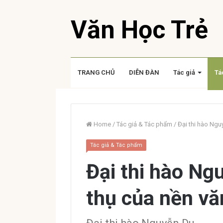
Văn Học Trẻ
TRANG CHỦ
DIỄN ĐÀN
Tác giả
Tá
Home
/
Tác giả & Tác phẩm
/
Đại thi hào Ngu
Tác giả & Tác phẩm
Đại thi hào Ng
thụ của nền vă