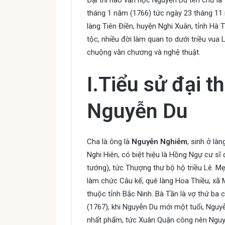
Đại thi hào văn học Nguyễn Du tên chữ là
tháng 1 năm (1766) tức ngày 23 tháng 11
làng Tiên Điền, huyện Nghi Xuân, tỉnh Hà 
tộc, nhiều đời làm quan to dưới triều vua 
chuộng văn chương và nghệ thuật.
I.Tiểu sử đại t
Nguyễn Du
Cha là ông là
Nguyễn Nghiễm
, sinh ở là
Nghi Hiên, có biệt hiệu là Hồng Ngự cư sĩ 
tướng), tức Thượng thư bộ hộ triều Lê. Mẹ
làm chức Câu kế, quê làng Hoa Thiều, xã 
thuộc tỉnh Bắc Ninh. Bà Tần là vợ thứ ba
(1767), khi Nguyễn Du mới một tuổi, Ngu
nhất phẩm, tức Xuân Quận công nên Nguyễ