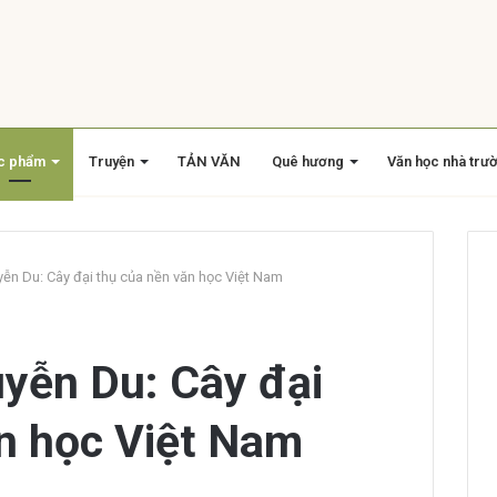
c phẩm
Truyện
TẢN VĂN
Quê hương
Văn học nhà trư
yễn Du: Cây đại thụ của nền văn học Việt Nam
uyễn Du: Cây đại
n học Việt Nam