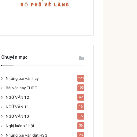
Chuyên mục
Những bài văn hay
228
Bài văn hay THPT
103
NGỮ VĂN 12
42
NGỮ VĂN 11
16
NGỮ VĂN 10
15
Nghị luận xã hội
36
Những bài văn đạt HSG
23