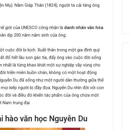
ện Mụ). Năm Giáp Thân (1824), người ta cải táng ông
hế giới của UNESCO công nhận là
danh nhân văn hóa
nhân dịp 200 năm năm sinh của ông.
t cuộc đời bi kịch. Xuất thân trong một gia đình quý
hất đổ hết lầu son gác tía, đẩy ông vào cuộc đời sống
 lớn nhất là từng khao khát một sự nghiệp vẫy vùng cho
 đời triền miên buồn chán, không có một hoạt động
 Nguyễn Du đã sống như một người dân thường giữa thế
 mọi kiếp người bị đầy đọa. Nguyễn Du nhìn đời với con
ộc đời và điều đó khiến tác phẩm của ông chứa một
t Nam trung đại.
thi hào văn học Nguyễn Du