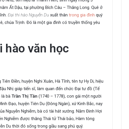
 Tố Như, tên hiệu là Thanh Hiên, sinh ngày mồng 3
 năm Ất Dậu, tại phường Bích Câu – Thăng Long. Quê ở
Tĩnh.
Đại thi hào Nguyễn Du
xuất thân
trong gia đình
quý
Lê, chúa Trịnh. Đó là một gia đình có truyền thống yêu
hi hào văn học
ng Tiên Điền, huyện Nghi Xuân, Hà Tĩnh, tên tự Hy Di, hiệu
đậu Nhị giáp tiến sĩ, làm quan đến chức Đại tư đồ (Tể
 là bà
Trần Thị Tần
(1740 – 1778), con gái một người
Minh Đạo, huyện Tiên Du (Đông Ngàn), xứ Kinh Bắc, nay
 của Nguyễn Nghiễm, bà có tài hát xướng. Năm Đinh Hợi
yễn Nghiễm được thăng Thái tử Thái bảo, Hàm tòng
n Du thời đó sống trong giầu sang phú quý.