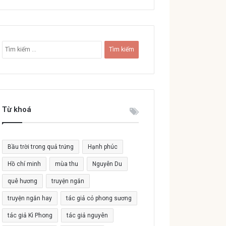
T
ì
m
k
i
ế
Từ khoá
m
c
h
o
Bầu trời trong quả trứng
Hạnh phúc
:
Hồ chí minh
mùa thu
Nguyễn Du
quê hương
truyện ngắn
truyện ngắn hay
tác giả cỏ phong sương
tác giả Kì Phong
tác giả nguyên