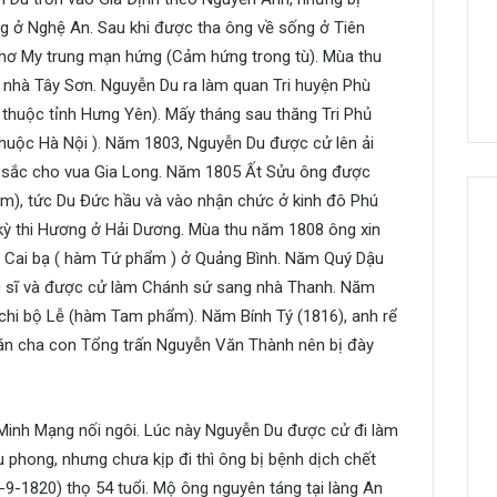
 ở Nghệ An. Sau khi được tha ông về sống ở Tiên
 thơ My trung mạn hứng (Cảm hứng trong tù). Mùa thu
 nhà Tây Sơn. Nguyễn Du ra làm quan Tri huyện Phù
thuộc tỉnh Hưng Yên). Mấy tháng sau thăng Tri Phủ
huộc Hà Nội ). Năm 1803, Nguyễn Du được cử lên ải
 sắc cho vua Gia Long. Năm 1805 Ất Sửu ông được
m), tức Du Đức hầu và vào nhận chức ở kinh đô Phú
ỳ thi Hương ở Hải Dương. Mùa thu năm 1808 ông xin
 Cai bạ ( hàm Tứ phẩm ) ở Quảng Bình. Năm Quý Dậu
 sĩ và được cử làm Chánh sứ sang nhà Thanh. Năm
chi bộ Lễ (hàm Tam phẩm). Năm Bính Tý (1816), anh rể
ụ án cha con Tổng trấn Nguyễn Văn Thành nên bị đày
Minh Mạng nối ngôi. Lúc này Nguyễn Du được cử đi làm
phong, nhưng chưa kịp đi thì ông bị bệnh dịch chết
9-1820) thọ 54 tuổi. Mộ ông nguyên táng tại làng An