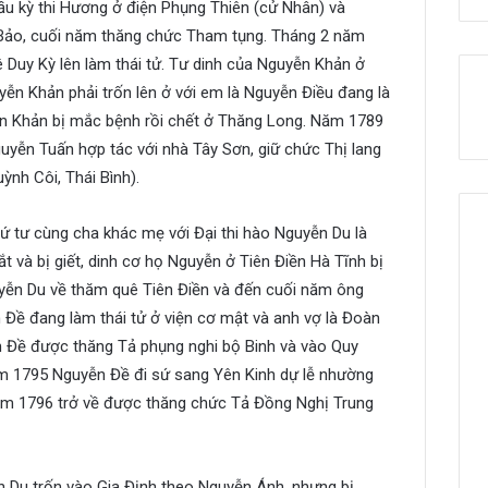
ầu kỳ thi Hương ở điện Phụng Thiên (cử Nhân) và
Bảo, cuối năm thăng chức Tham tụng. Tháng 2 năm
ê Duy Kỳ lên làm thái tử. Tư dinh của Nguyễn Khản ở
ễn Khản phải trốn lên ở với em là Nguyễn Điều đang là
ễn Khản bị mắc bệnh rồi chết ở Thăng Long. Năm 1789
yễn Tuấn hợp tác với nhà Tây Sơn, giữ chức Thị lang
ỳnh Côi, Thái Bình).
hứ tư cùng cha khác mẹ với Đại thi hào Nguyễn Du là
 và bị giết, dinh cơ họ Nguyễn ở Tiên Điền Hà Tĩnh bị
yễn Du về thăm quê Tiên Điền và đến cuối năm ông
Đề đang làm thái tử ở viện cơ mật và anh vợ là Đoàn
 Đề được thăng Tả phụng nghi bộ Binh và vào Quy
m 1795 Nguyễn Đề đi sứ sang Yên Kinh dự lễ nhường
ăm 1796 trở về được thăng chức Tả Đồng Nghị Trung
 Du trốn vào Gia Định theo Nguyễn Ánh, nhưng bị