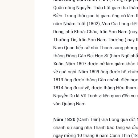
Quận công Nguyễn Thận bắt giam ba tháng
Điền. Trong thời gian bị giam ông có làm
năm Nhâm Tuất (1802), Vua Gia Long diệt
Dung, phủ Khoái Châu, trấn Sơn Nam (nay 
Thường Tín, trấn Sơn Nam Thượng ( nay t
Nam Quan tiếp sứ nhà Thanh sang phong
thăng Đông Các Đại Học Sĩ (hàm Ngũ phẩ
Xuân. Năm 1807 được cử làm giám khảo k
về quê nghỉ. Năm 1809 ông được bổ chức
1813 ông được thăng Cần chánh điện học
1814 ông đi sứ về, được thăng Hữu tham 
Nguyễn Du là Vũ Trinh vì liên quan đến v
vào Quảng Nam.
Năm 1820
(Canh Thìn) Gia Long qua đời 
chánh sứ sang nhà Thanh báo tang và cầu 
ngày mồng 10 tháng 8 năm Canh Thìn (18-