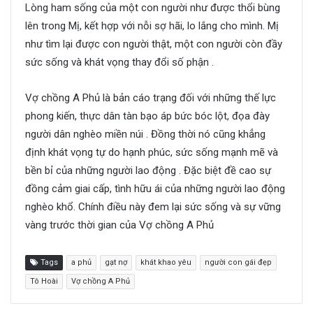
Lòng ham sống của một con người như được thổi bùng
lên trong Mị, kết hợp với nỗi sợ hãi, lo lắng cho mình. Mị
như tìm lại được con người thật, một con người còn đầy
sức sống và khát vọng thay đổi số phận .
Vợ chồng A Phủ là bản cáo trạng đối với những thế lực
phong kiến, thực dân tàn bạo áp bức bóc lột, đọa đày
người dân nghèo miền núi . Đồng thời nó cũng khẳng
định khát vọng tự do hạnh phúc, sức sống mạnh mẽ và
bền bỉ của những người lao động . Đặc biệt đề cao sự
đồng cảm giai cấp, tình hữu ái của những người lao động
nghèo khổ. Chính điều này đem lại sức sống và sự vững
vàng trước thời gian của Vợ chồng A Phủ
Tags
a phủ
gạt nợ
khát khao yêu
người con gái đẹp
Tô Hoài
Vợ chồng A Phủ