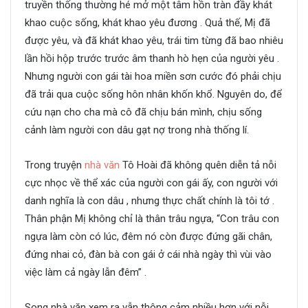
truyền thống thường hé mở một tâm hồn tràn đầy khát
khao cuộc sống, khát khao yêu đương . Quả thế, Mị đã
được yêu, và đã khát khao yêu, trái tim từng đã bao nhiêu
lần hồi hộp trước trước âm thanh hò hẹn của người yêu .
Nhưng người con gái tài hoa miền sơn cước đó phải chịu
đã trải qua cuộc sống hôn nhân khốn khổ. Nguyên do, để
cứu nạn cho cha mà cô đã chịu bán mình, chịu sống
cảnh làm người con dâu gạt nợ trong nhà thống lí.
Trong truyện
nhà văn
Tô Hoài đã không quên diễn tả nỗi
cực nhọc về thể xác của người con gái ấy, con người với
danh nghĩa là con dâu , nhưng thực chất chính là tôi tớ .
Thân phận Mị không chỉ là thân trâu ngựa, “Con trâu con
ngựa làm còn có lúc, đêm nó còn được đứng gãi chân,
đứng nhai cỏ, đàn bà con gái ở cái nhà ngày thì vùi vào
việc làm cả ngày lẫn đêm” .
Song nhà văn xem ra vẫn thông cảm nhiều hơn với nỗi