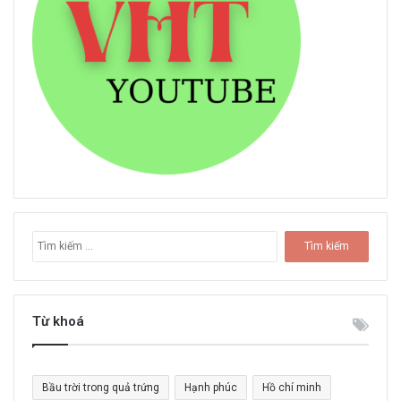
T
ì
m
k
i
Từ khoá
ế
m
c
Bầu trời trong quả trứng
Hạnh phúc
Hồ chí minh
h