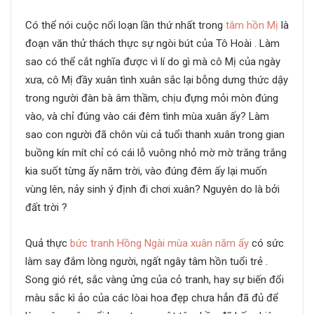
Có thể nói cuộc nổi loạn lần thứ nhất trong
tâm hồn Mị
là
đoạn văn thử thách thực sự ngòi bút của Tô Hoài . Làm
sao có thể cắt nghĩa được vì lí do gì mà cô Mị của ngày
xưa, cô Mị đầy xuân tình xuân sắc lại bỗng dưng thức dậy
trong người đàn bà âm thầm, chịu đựng mỏi mòn đúng
vào, và chỉ đúng vào cái đêm tình mùa xuân ấy? Làm
sao con người đã chôn vùi cả tuổi thanh xuân trong gian
buồng kín mít chỉ có cái lỗ vuông nhỏ mờ mờ trăng trắng
kia suốt từng ấy năm trời, vào đúng đêm ấy lại muốn
vùng lên, nảy sinh ý định đi chơi xuân? Nguyên do là bởi
đất trời ?
Quả thực
bức tranh Hồng Ngài mùa xuân năm ấy
có sức
làm say đắm lòng người, ngất ngây tâm hồn tuổi trẻ .
Song gió rét, sắc vàng ửng của cỏ tranh, hay sự biến đổi
màu sắc kì ảo của các lòai hoa đẹp chưa hẳn đã đủ để