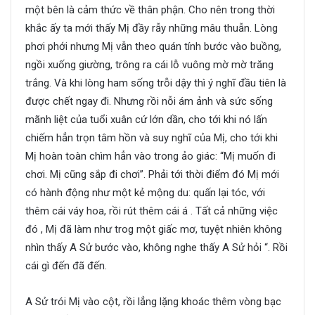
một bên là cảm thức về thân phận. Cho nên trong thời
khắc ấy ta mới thấy Mị đầy rẫy những mâu thuẫn. Lòng
phơi phới nhưng Mị vẫn theo quán tính bước vào buồng,
ngồi xuống giường, trông ra cái lỗ vuông mờ mờ trăng
trắng. Và khi lòng ham sống trỗi dậy thì ý nghĩ đầu tiên là
được chết ngay đi. Nhưng rồi nỗi ám ảnh và sức sống
mãnh liệt của tuổi xuân cứ lớn dần, cho tới khi nó lấn
chiếm hẳn trọn tâm hồn và suy nghĩ của Mị, cho tới khi
Mị hoàn toàn chìm hẳn vào trong ảo giác: “Mị muốn đi
chơi. Mị cũng sắp đi chơi”. Phải tới thời điểm đó Mị mới
có hành động như một kẻ mộng du: quấn lại tóc, với
thêm cái váy hoa, rồi rút thêm cái á . Tất cả những việc
đó , Mị đã làm như trog một giấc mơ, tuyệt nhiên không
nhìn thấy A Sử bước vào, không nghe thấy A Sử hỏi “. Rồi
cái gì đến đã đến.
A Sử trói Mị vào cột, rồi lẳng lặng khoác thêm vòng bạc