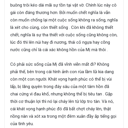
buông trôi kéo dài mãi sự tồn tại vật vờ. Chính lúc này cô
gái còn đáng thương hơn. Bởi muốn chết nghĩa là vẫn
còn muốn chống lại một cuộc sống không ra sống, nghĩa
là xét cho cùng, còn thiết sống . Còn khi đã không thiết
chết, nghĩa là sự tha thiết với cuộc sống cũng không còn,
lúc đó thì lên núi hay đi nương, thái cỏ ngựa hay cõng
nước cũng chỉ là cái xác không hồn của Mị mà thôi .
Có phải sức sống của Mị đã vĩnh viễn mất đi? Không
phải thế, bên trong cái hình ảnh con rùa lầm lũi kia dang
còn một con người. Khát vọng hạnh phúc có thể bị vùi
lấp, bị lãng quyên trong đáy sâu của một tâm hồn đã
chai cứng vì đau khổ, nhưng không thể bị tiêu tan . Gặp
thời cơ thuận lợi thì nó lại cháy lên từ lớp tro tàn. Và nó,
cái khát vọng hạnh phúc đó đã bất chợt cháy lên, thật
nồng nàn và xót xa trong một đêm xuân đầy ắp tiếng gọi
của tình yêu.