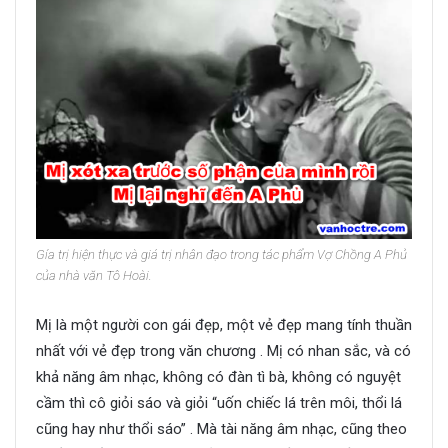
Gía trị hiện thực và giá trị nhân đạo trong tác phẩm Vợ Chồng A Phủ
của nhà văn Tô Hoài.
Mị là một người con gái đẹp, một vẻ đẹp mang tính thuần
nhất với vẻ đẹp trong văn chương . Mị có nhan sắc, và có
khả năng âm nhạc, không có đàn tì bà, không có nguyệt
cầm thì cô giỏi sáo và giỏi “uốn chiếc lá trên môi, thổi lá
cũng hay như thổi sáo” . Mà tài năng âm nhạc, cũng theo