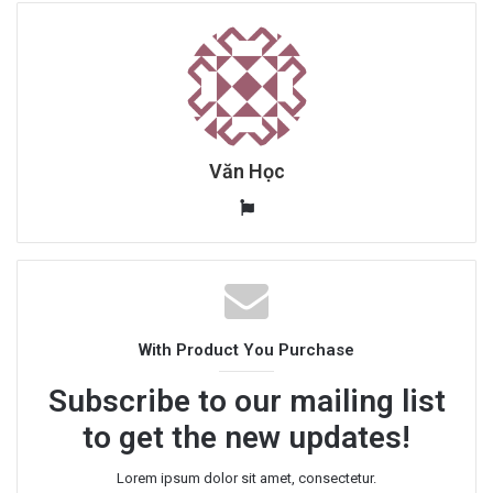
Văn Học
W
e
b
s
i
t
With Product You Purchase
e
Subscribe to our mailing list
to get the new updates!
Lorem ipsum dolor sit amet, consectetur.