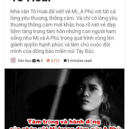
Nhà văn Tô Hoài đã viết về Mị , A Phủ với tất cả
lòng yêu thương, thông cảm. Và chỉ có lòng yêu
thương thông cảm mới khắc hoạ rõ nét vẻ đẹp
tiềm tàng trong tâm hồn những con người ham
sống như Mị và A Phủ trong quá trình vùng lên
giành quyền hạnh phúc và làm chủ cuộc đời
mình của đồng bào miền núi Tây Bắc.
Văn Học
0
4.710
9 minutes read