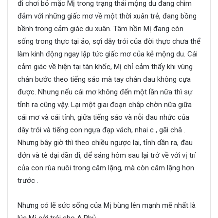
đi chơi bỏ mặc Mị trong trạng thái mộng du đang chìm
đắm với những giấc mơ về một thời xuân trẻ, đang bồng
bềnh trong cảm giác du xuân. Tâm hồn Mị đang còn
sống trong thực tại ảo, sợi dây trói của đời thực chưa thể
làm kinh động ngay lập tức giấc mơ của kẻ mộng du. Cái
cảm giác về hiện tại tàn khốc, Mị chỉ cảm thấy khi vùng
chân bước theo tiếng sáo mà tay chân đau không cựa
được. Nhưng nếu cái mơ không đến một lần nữa thì sự
tỉnh ra cũng vậy. Lại một giai đoạn chập chờn nữa giữa
cái mơ và cái tỉnh, giữa tiếng sáo và nỗi đau nhức của
dây trói và tiếng con ngựa đạp vách, nhai c , gãi châ .
Nhưng bây giờ thì theo chiều ngược lại, tỉnh dần ra, đau
đớn và tê dại dần đi, để sáng hôm sau lại trở về với vị trí
của con rùa nuôi trong câm lặng, mà còn câm lặng hơn
trước .
Nhưng có lẽ sức sống của Mị bùng lên mạnh mẽ nhất là