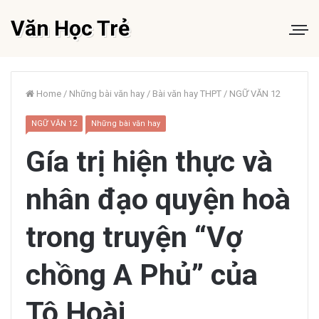
Văn Học Trẻ
Home
/
Những bài văn hay
/
Bài văn hay THPT
/
NGỮ VĂN 12
NGỮ VĂN 12
Những bài văn hay
Gía trị hiện thực và
nhân đạo quyện hoà
trong truyện “Vợ
chồng A Phủ” của
Tô Hoài