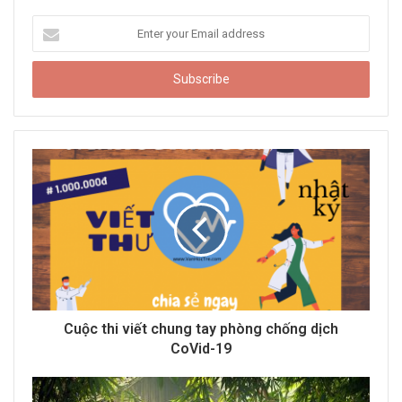
E
n
t
e
r
y
o
u
r
E
m
a
i
l
a
d
d
Cuộc thi viết chung tay phòng chống dịch
r
CoVid-19
e
s
s