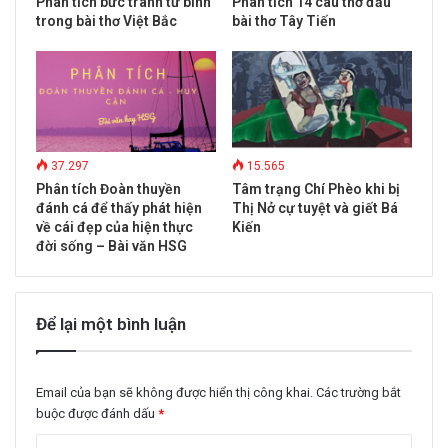
Phân tích bức tranh tứ bình
Phân tích 14 câu thơ đầu
trong bài thơ Việt Bắc
bài thơ Tây Tiến
37.297
15.565
Phân tích Đoàn thuyền
Tâm trạng Chí Phèo khi bị
đánh cá để thấy phát hiện
Thị Nở cự tuyệt và giết Bá
về cái đẹp của hiện thực
Kiến
đời sống – Bài văn HSG
Để lại một bình luận
Email của bạn sẽ không được hiển thị công khai.
Các trường bắt
buộc được đánh dấu
*