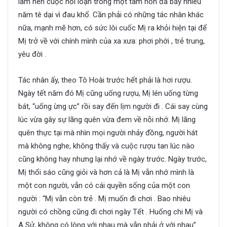
làm nên cuộc nổi loạn trong một tâm hồn đã bấy nhiêu
năm tê dại vì đau khổ. Cần phải có những tác nhân khác
nữa, mạnh mẽ hơn, có sức lôi cuốc Mị ra khỏi hiện tại để
Mị trở về với chính mình của xa xưa: phơi phới , trẻ trung,
yêu đời .
Tác nhân ấy, theo Tô Hoài trước hết phải là hơi rượu.
Ngày tết năm đó Mị cũng uống rượu, Mị lén uống từng
bát, “uống ừng ực” rồi say đến lịm người đi . Cái say cùng
lúc vừa gây sự lãng quên vừa đem về nỗi nhớ. Mị lãng
quên thực tại mà nhìn mọi người nhảy đồng, người hát
mà không nghe, không thấy và cuộc rượu tan lúc nào
cũng không hay nhưng lại nhớ về ngày trước. Ngày trước,
Mị thổi sáo cũng giỏi và hơn cả là Mị vẫn nhớ mình là
một con người, vẫn có cái quyền sống của một con
người : “Mị vẫn còn trẻ . Mị muốn đi chơi . Bao nhiêu
người có chồng cũng đi chơi ngày Tết . Huống chi Mị và
A Sử, không có lòng với nhau mà vẫn phải ở với nhau” .