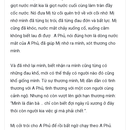
giọt nước mắt kia là giọt nước cuối cùng làm tràn đầy
cốc nước. Nó đưa Mị từ cõi quên trở về với cõi nhớ. Mị
nhớ mình đã từng bị trói, đã từng đau đớn và bất lực. Mị
cũng đã khóc, nước mắt chảy xuống cổ, xuống cằm
không biết lau đi đượ . A Phủ, nói đúng hơn là dòng nước
mắt của A Phủ, đã giúp Mị nhớ ra mình, xót thương cho
mình.
Và đã nhớ lại mình, biết nhận ra mình cũng từng có
những đau khổ, mới có thể thấy có người nào đó cũng
khổ giống mình. Từ sự thương mình, Mị dần dần có tình
thương với A Phủ, tình thương với một con người cùng
cảnh ngộ. Nhưng nó còn vượt lên giới hạn thương mình:
“Mình là đàn bà … chỉ còn biết đợi ngày rũ xương ở đây
thôi còn người kia việc gì mà phải chết ”.
Mị cởi trói cho A Phủ để rồi bất ngờ chạy theo A Phủ.