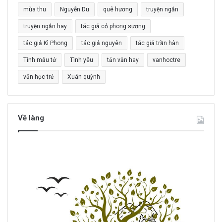
o
mùa thu
Nguyễn Du
quê hương
truyện ngắn
:
truyện ngắn hay
tác giả cỏ phong sương
tác giả Kì Phong
tác giả nguyên
tác giả trần hàn
Tình mẫu tử
Tình yêu
tản văn hay
vanhoctre
văn học trẻ
Xuân quỳnh
Về làng