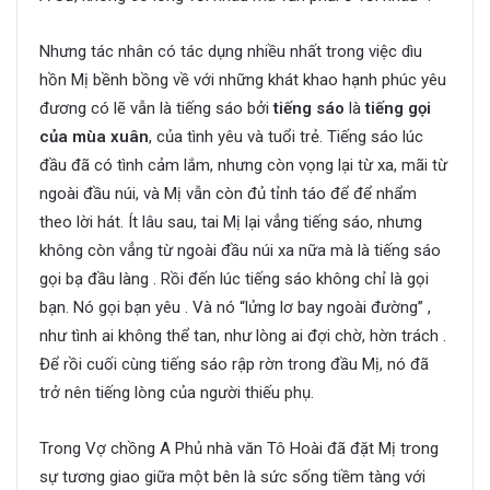
Nhưng tác nhân có tác dụng nhiều nhất trong việc dìu
hồn Mị bềnh bồng về với những khát khao hạnh phúc yêu
đương có lẽ vẫn là tiếng sáo bởi
tiếng sáo
là
tiếng gọi
của mùa xuân
, của tình yêu và tuổi trẻ. Tiếng sáo lúc
đầu đã có tình cảm lắm, nhưng còn vọng lại từ xa, mãi từ
ngoài đầu núi, và Mị vẫn còn đủ tỉnh táo để để nhẩm
theo lời hát. Ít lâu sau, tai Mị lại vẳng tiếng sáo, nhưng
không còn vẳng từ ngoài đầu núi xa nữa mà là tiếng sáo
gọi bạ đầu làng . Rồi đến lúc tiếng sáo không chỉ là gọi
bạn. Nó gọi bạn yêu . Và nó “lửng lơ bay ngoài đường” ,
như tình ai không thể tan, như lòng ai đợi chờ, hờn trách .
Để rồi cuối cùng tiếng sáo rập rờn trong đầu Mị, nó đã
trở nên tiếng lòng của người thiếu phụ.
Trong Vợ chồng A Phủ nhà văn Tô Hoài đã đặt Mị trong
sự tương giao giữa một bên là sức sống tiềm tàng với