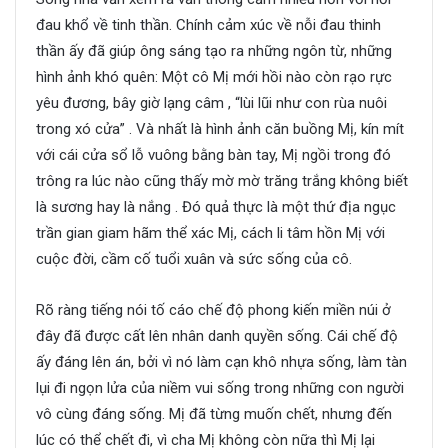
đau khổ về tinh thần. Chính cảm xúc về nỗi đau thinh
thần ấy đã giúp ông sáng tạo ra những ngôn từ, những
hình ảnh khó quên: Một cô Mị mới hồi nào còn rạo rực
yêu đương, bây giờ lạng câm , “lùi lũi như con rùa nuôi
trong xó cửa” . Và nhất là hình ảnh căn buồng Mị, kín mít
với cái cửa sổ lỗ vuông bằng bàn tay, Mị ngồi trong đó
trông ra lúc nào cũng thấy mờ mờ trăng trắng không biết
là sương hay là nắng . Đó quả thực là một thứ địa ngục
trần gian giam hãm thể xác Mị, cách li tâm hồn Mị với
cuộc đời, cầm cố tuổi xuân và sức sống của cô.
Rõ ràng tiếng nói tố cáo chế độ phong kiến miền núi ở
đây đã được cất lên nhân danh quyền sống. Cái chế độ
ấy đáng lên án, bởi vì nó làm cạn khô nhựa sống, làm tàn
lụi đi ngọn lửa của niềm vui sống trong những con người
vô cùng đáng sống. Mị đã từng muốn chết, nhưng đến
lúc có thể chết đi, vì cha Mị không còn nữa thì Mị lại