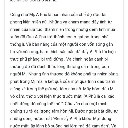
lúc Mị cởi trói cho A Phủ.
Cũng như Mị, A Phủ là nạn nhân của chế độ độc tài
phong kiến miền núi. Những va chạm mang đầy tính tự
nhiên của lứa tuổi thanh niên trong những đêm tình mùa
xuân đã đưa A Phủ trở thành con ở gạt nợ trong nhà
thống lí. Và bản năng của một người con vốn sống gắn
bó với núi rừng, ham thích săn bắn đã đẩy A Phủ tới hiện
thực phũ phàng: bị trói đứng . Và chính hoàn cảnh bi
thương đó đã đánh thức lòng thương cảm trong con
người Mị. Nhưng tình thương đó không phải tự nhiên bùng
phát trong Mị mà là kết quả của một quá trình đấu tranh
giằng xé trong thế giới nội tâm của cô. Mấy hôm đầu Mị
vô cảm, thờ ơ với hiện thực trước mắt: “A Phủ là cái xác
chết đứng đó cũng thế thôi”. Câu văn như một minh
chứng sự tê dại trong tâm hồn Mị. Bước ngoặt bắt đầu từ
những dòng nước mắt:“Đêm ấy A Phủ khóc. Một dòng
nước mắt lấp lánh bò xuống hai lõm má đã xạm đen”. Và