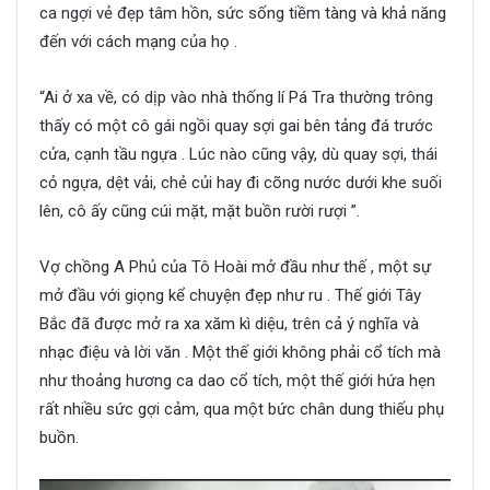
ca ngợi vẻ đẹp tâm hồn, sức sống tiềm tàng và khả năng
đến với cách mạng của họ .
“Ai ở xa về, có dịp vào nhà thống lí Pá Tra thường trông
thấy có một cô gái ngồi quay sợi gai bên tảng đá trước
cửa, cạnh tầu ngựa . Lúc nào cũng vậy, dù quay sợi, thái
cỏ ngựa, dệt vải, chẻ củi hay đi cõng nước dưới khe suối
lên, cô ấy cũng cúi mặt, mặt buồn rười rượi ”.
Vợ chồng A Phủ của Tô Hoài mở đầu như thế , một sự
mở đầu với giọng kể chuyện đẹp như ru . Thế giới Tây
Bắc đã được mở ra xa xăm kì diệu, trên cả ý nghĩa và
nhạc điệu và lời văn . Một thế giới không phải cổ tích mà
như thoảng hương ca dao cổ tích, một thế giới hứa hẹn
rất nhiều sức gợi cảm, qua một bức chân dung thiếu phụ
buồn.