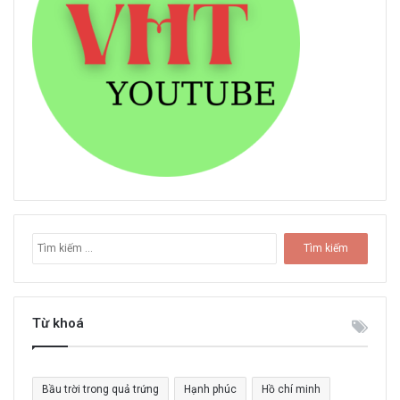
T
ì
m
k
i
Từ khoá
ế
m
c
Bầu trời trong quả trứng
Hạnh phúc
Hồ chí minh
h