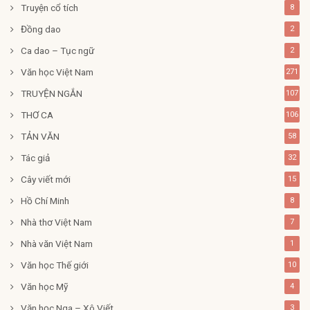
Truyện cổ tích
8
Đồng dao
2
Ca dao – Tục ngữ
2
Văn học Việt Nam
271
TRUYỆN NGẮN
107
THƠ CA
106
TẢN VĂN
58
Tác giả
32
Cây viết mới
15
Hồ Chí Minh
8
Nhà thơ Việt Nam
7
Nhà văn Việt Nam
1
Văn học Thế giới
10
Văn học Mỹ
4
Văn học Nga – Xô Viết
3