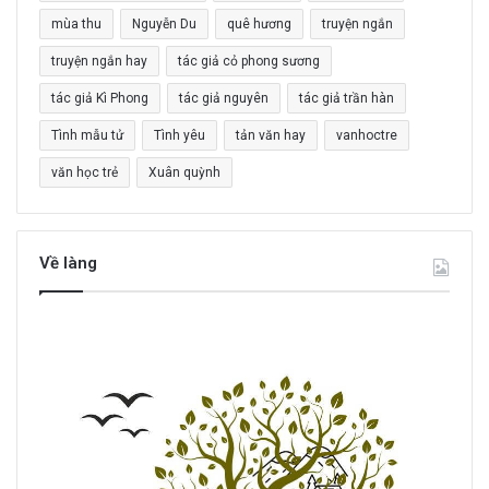
o
mùa thu
Nguyễn Du
quê hương
truyện ngắn
:
truyện ngắn hay
tác giả cỏ phong sương
tác giả Kì Phong
tác giả nguyên
tác giả trần hàn
Tình mẫu tử
Tình yêu
tản văn hay
vanhoctre
văn học trẻ
Xuân quỳnh
Về làng