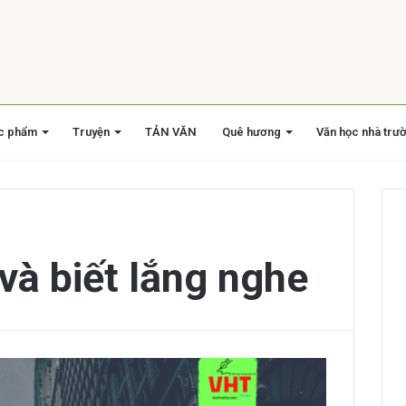
c phẩm
Truyện
TẢN VĂN
Quê hương
Văn học nhà trư
và biết lắng nghe