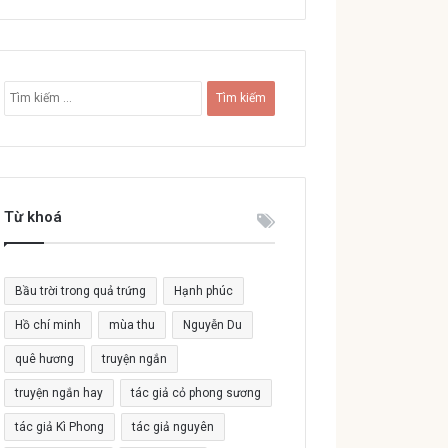
T
ì
m
k
i
ế
Từ khoá
m
c
h
o
Bầu trời trong quả trứng
Hạnh phúc
:
Hồ chí minh
mùa thu
Nguyễn Du
quê hương
truyện ngắn
truyện ngắn hay
tác giả cỏ phong sương
tác giả Kì Phong
tác giả nguyên