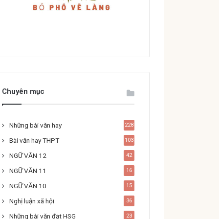
Chuyên mục
Những bài văn hay
228
Bài văn hay THPT
103
NGỮ VĂN 12
42
NGỮ VĂN 11
16
NGỮ VĂN 10
15
Nghị luận xã hội
36
Những bài văn đạt HSG
23