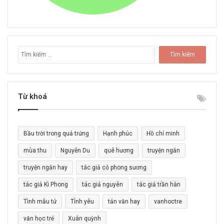
T
ì
m
k
i
Từ khoá
ế
m
c
Bầu trời trong quả trứng
Hạnh phúc
Hồ chí minh
h
o
mùa thu
Nguyễn Du
quê hương
truyện ngắn
:
truyện ngắn hay
tác giả cỏ phong sương
tác giả Kì Phong
tác giả nguyên
tác giả trần hàn
Tình mẫu tử
Tình yêu
tản văn hay
vanhoctre
văn học trẻ
Xuân quỳnh