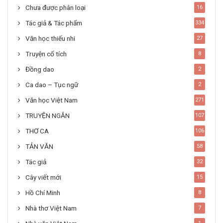
Chưa được phân loại
16
Tác giả & Tác phẩm
334
Văn học thiếu nhi
27
Truyện cổ tích
8
Đồng dao
2
Ca dao – Tục ngữ
2
Văn học Việt Nam
271
TRUYỆN NGẮN
107
THƠ CA
106
TẢN VĂN
58
Tác giả
32
Cây viết mới
15
Hồ Chí Minh
8
Nhà thơ Việt Nam
7