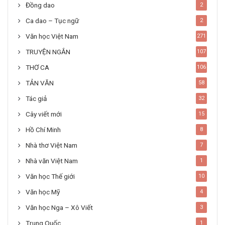
Đồng dao
2
Ca dao – Tục ngữ
2
Văn học Việt Nam
271
TRUYỆN NGẮN
107
THƠ CA
106
TẢN VĂN
58
Tác giả
32
Cây viết mới
15
Hồ Chí Minh
8
Nhà thơ Việt Nam
7
Nhà văn Việt Nam
1
Văn học Thế giới
10
Văn học Mỹ
4
Văn học Nga – Xô Viết
3
Trung Quốc
1