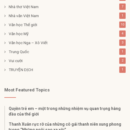
Nhà thơ Việt Nam
7
Nhà văn Việt Nam
1
Văn học Thế giới
10
Văn học Mỹ
4
Văn học Nga – Xô Viết
3
Trung Quốc
1
Vui cười
2
TRUYỆN DỊCH
1
Most Featured Topics
Quyền trẻ em – một trong những nhiệm vụ quan trọng hàng
đầu của thế giới
Thanh Xuân rực rỡ của những cô gái thanh niên xung phong
trong “Những ngôi sao xa xôi”