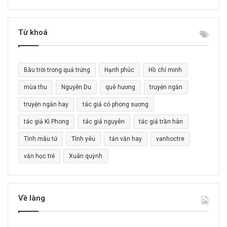
m
k
i
Từ khoá
ế
m
c
Bầu trời trong quả trứng
Hạnh phúc
Hồ chí minh
h
o
mùa thu
Nguyễn Du
quê hương
truyện ngắn
:
truyện ngắn hay
tác giả cỏ phong sương
tác giả Kì Phong
tác giả nguyên
tác giả trần hàn
Tình mẫu tử
Tình yêu
tản văn hay
vanhoctre
văn học trẻ
Xuân quỳnh
Về làng