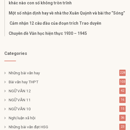
khác nào con số không tròn trĩnh
Một số nhận định hay về nhà thơ Xuân Quỳnh và bài thơ “Sóng”
Cảm nhận 12 câu đầu của đoạn trích Trao duyên
Chuyên đề Văn học hiện thực 1930 – 1945
Categories
Những bài văn hay
228
Bài văn hay THPT
103
NGỮ VĂN 12
42
NGỮ VĂN 11
16
NGỮ VĂN 10
15
Nghị luận xã hội
36
Những bài văn đạt HSG
23