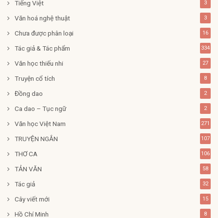
Tiếng Việt
3
Văn hoá nghệ thuật
3
Chưa được phân loại
16
Tác giả & Tác phẩm
334
Văn học thiếu nhi
27
Truyện cổ tích
8
Đồng dao
2
Ca dao – Tục ngữ
2
Văn học Việt Nam
271
TRUYỆN NGẮN
107
THƠ CA
106
TẢN VĂN
58
Tác giả
32
Cây viết mới
15
Hồ Chí Minh
8