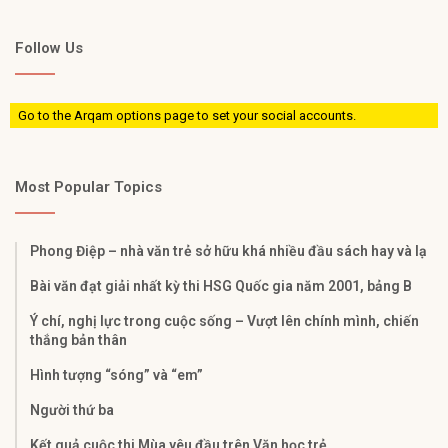
Follow Us
Go to the Arqam options page to set your social accounts.
Most Popular Topics
Phong Điệp – nhà văn trẻ sở hữu khá nhiều đầu sách hay và lạ
Bài văn đạt giải nhất kỳ thi HSG Quốc gia năm 2001, bảng B
Ý chí, nghị lực trong cuộc sống – Vượt lên chính mình, chiến
thắng bản thân
Hình tượng “sóng” và “em”
Người thứ ba
Kết quả cuộc thi Mùa yêu đầu trên Văn học trẻ