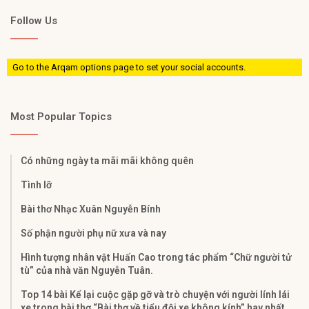
Follow Us
Go to the Arqam options page to set your social accounts.
Most Popular Topics
Có những ngày ta mãi mãi không quên
Tình lỡ
Bài thơ Nhạc Xuân Nguyễn Bính
Số phận người phụ nữ xưa và nay
Hình tượng nhân vật Huấn Cao trong tác phẩm “Chữ người tử
tù” của nhà văn Nguyễn Tuân.
Top 14 bài Kể lại cuộc gặp gỡ và trò chuyện với người lính lái
xe trong bài thơ “Bài thơ về tiểu đội xe không kính” hay nhất