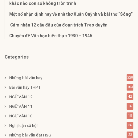
khác nào con số không tròn trĩnh
Một số nhận định hay về nhà thơ Xuân Quỳnh và bài thơ “Sóng”
Cảm nhận 12 câu đầu của đoạn trích Trao duyên
Chuyên đề Văn học hiện thực 1930 – 1945
Categories
Những bài văn hay
228
Bài văn hay THPT
103
NGỮ VĂN 12
42
NGỮ VĂN 11
16
NGỮ VĂN 10
15
Nghị luận xã hội
36
Những bài văn đạt HSG
23