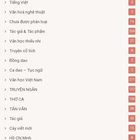
Tiếng Việt
3
Văn hoá nghệ thuật
3
Chưa được phân loại
16
Tác giả & Tác phẩm
334
Văn học thiếu nhi
27
Truyện cổ tích
8
Đồng dao
2
Ca dao – Tục ngữ
2
Văn học Việt Nam
271
TRUYỆN NGẮN
107
THƠ CA
106
TẢN VĂN
58
Tác giả
32
Cây viết mới
15
Hồ Chí Minh
8