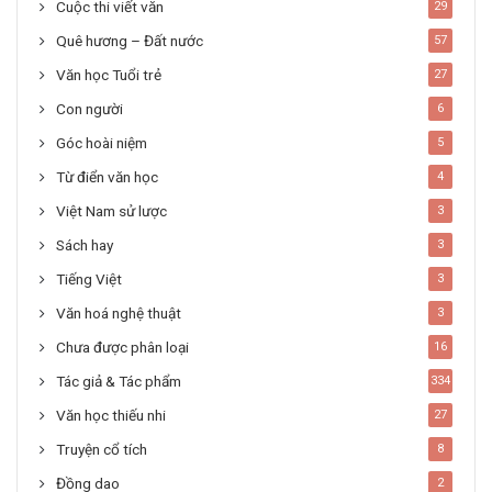
Cuộc thi viết văn
29
Quê hương – Đất nước
57
Văn học Tuổi trẻ
27
Con người
6
Góc hoài niệm
5
Từ điển văn học
4
Việt Nam sử lược
3
Sách hay
3
Tiếng Việt
3
Văn hoá nghệ thuật
3
Chưa được phân loại
16
Tác giả & Tác phẩm
334
Văn học thiếu nhi
27
Truyện cổ tích
8
Đồng dao
2