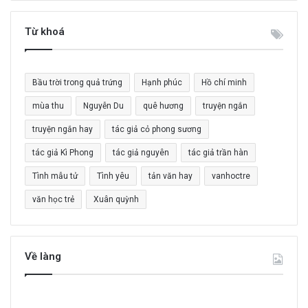
k
i
Từ khoá
ế
m
c
Bầu trời trong quả trứng
Hạnh phúc
Hồ chí minh
h
o
mùa thu
Nguyễn Du
quê hương
truyện ngắn
:
truyện ngắn hay
tác giả cỏ phong sương
tác giả Kì Phong
tác giả nguyên
tác giả trần hàn
Tình mẫu tử
Tình yêu
tản văn hay
vanhoctre
văn học trẻ
Xuân quỳnh
Về làng