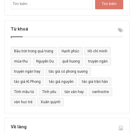
T
ì
m
k
i
Từ khoá
ế
m
c
Bầu trời trong quả trứng
Hạnh phúc
Hồ chí minh
h
o
mùa thu
Nguyễn Du
quê hương
truyện ngắn
:
truyện ngắn hay
tác giả cỏ phong sương
tác giả Kì Phong
tác giả nguyên
tác giả trần hàn
Tình mẫu tử
Tình yêu
tản văn hay
vanhoctre
văn học trẻ
Xuân quỳnh
Về làng