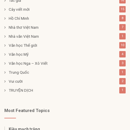
Tác giả
32
Cây viết mới
15
Hồ Chí Minh
8
Nhà thơ Việt Nam
7
Nhà văn Việt Nam
1
Văn học Thế giới
10
Văn học Mỹ
4
Văn học Nga – Xô Viết
3
Trung Quốc
1
Vui cười
2
TRUYỆN DỊCH
1
Most Featured Topics
Kiều mạch trắng