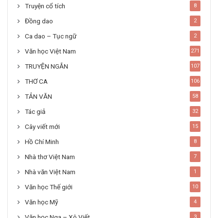
Truyện cổ tích
8
Đồng dao
2
Ca dao – Tục ngữ
2
Văn học Việt Nam
271
TRUYỆN NGẮN
107
THƠ CA
106
TẢN VĂN
58
Tác giả
32
Cây viết mới
15
Hồ Chí Minh
8
Nhà thơ Việt Nam
7
Nhà văn Việt Nam
1
Văn học Thế giới
10
Văn học Mỹ
4
Văn học Nga – Xô Viết
3