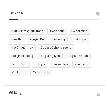
m
k
i
Từ khoá
ế
m
c
Bầu trời trong quả trứng
Hạnh phúc
Hồ chí minh
h
o
mùa thu
Nguyễn Du
quê hương
truyện ngắn
:
truyện ngắn hay
tác giả cỏ phong sương
tác giả Kì Phong
tác giả nguyên
tác giả trần hàn
Tình mẫu tử
Tình yêu
tản văn hay
vanhoctre
văn học trẻ
Xuân quỳnh
Về làng