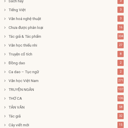
Sách hay
3
Tiếng Việt
3
Văn hoá nghệ thuật
3
Chưa được phân loại
16
Tác giả & Tác phẩm
334
Văn học thiếu nhi
27
Truyện cổ tích
8
Đồng dao
2
Ca dao – Tục ngữ
2
Văn học Việt Nam
271
TRUYỆN NGẮN
107
THƠ CA
106
TẢN VĂN
58
Tác giả
32
Cây viết mới
15