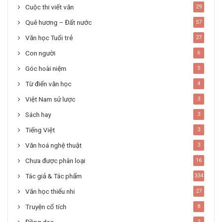
Cuộc thi viết văn
29
Quê hương – Đất nước
57
Văn học Tuổi trẻ
27
Con người
6
Góc hoài niệm
5
Từ điển văn học
4
Việt Nam sử lược
3
Sách hay
3
Tiếng Việt
3
Văn hoá nghệ thuật
3
Chưa được phân loại
16
Tác giả & Tác phẩm
334
Văn học thiếu nhi
27
Truyện cổ tích
8
2