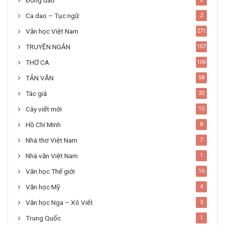
Đồng dao
Ca dao – Tục ngữ
2
Văn học Việt Nam
271
TRUYỆN NGẮN
107
THƠ CA
106
TẢN VĂN
58
Tác giả
32
Cây viết mới
15
Hồ Chí Minh
8
Nhà thơ Việt Nam
7
Nhà văn Việt Nam
1
Văn học Thế giới
10
Văn học Mỹ
4
Văn học Nga – Xô Viết
3
Trung Quốc
1