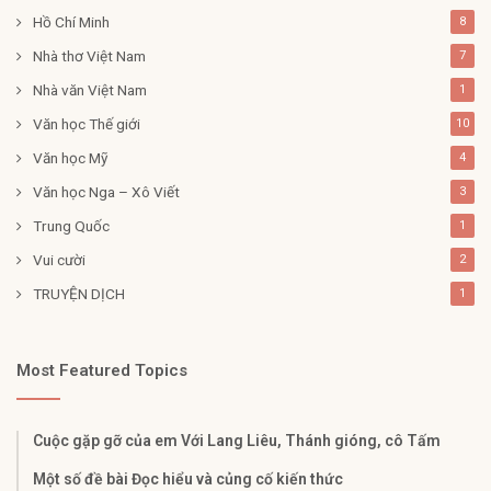
Hồ Chí Minh
8
Nhà thơ Việt Nam
7
Nhà văn Việt Nam
1
Văn học Thế giới
10
Văn học Mỹ
4
Văn học Nga – Xô Viết
3
Trung Quốc
1
Vui cười
2
TRUYỆN DỊCH
1
Most Featured Topics
Cuộc gặp gỡ của em Với Lang Liêu, Thánh gióng, cô Tấm
Một số đề bài Đọc hiểu và củng cố kiến thức