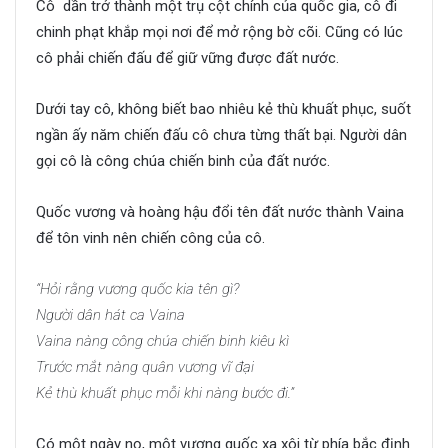
Cô dần trở thành một trụ cột chính của quốc gia, cô đi
chinh phạt khắp mọi nơi để mở rộng bờ cõi. Cũng có lúc
cô phải chiến đấu để giữ vững được đất nước.
Dưới tay cô, không biết bao nhiêu kẻ thù khuất phục, suốt
ngần ấy năm chiến đấu cô chưa từng thất bại. Người dân
gọi cô là công chúa chiến binh của đất nước.
Quốc vương và hoàng hậu đổi tên đất nước thành Vaina
để tôn vinh nên chiến công của cô.
“Hỏi rằng vương quốc kia tên gì?
Người dân hát ca Vaina
Vaina nàng công chúa chiến binh kiêu kì
Trước mắt nàng quân vương vĩ đại
Kẻ thù khuất phục mỗi khi nàng bước đi.”
Có một ngày nọ, một vương quốc xa xôi từ phía bắc định