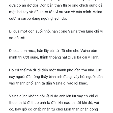
đưa cô ăn đỡ đói. Còn bản thân thì bị ong chích sưng cả
mặt, hai tay vò đầu bức tóc vì sự vụn về của mình. Vaina
cười vì cái bộ dạng ngờ nghệch đó.
Đi qua một con suối nhỏ, hắn cõng Vaina trên lưng chỉ vì
sợ cô ướt.
Đi qua cơn mưa, hắn lấy cái túi đồ che cho Vaina còn
mình thì ướt sũng, thỉnh thoảng hắt xì vài ba cái vì lạnh.
Họ cứ thế mà đi, đi đến một thành phố gần tòa nhà. Lúc
này người đàn ông thấy binh lính đang vây hỏi người dân
vào thành phố, anh ta dẫn Vaina đi vào lối khác.
Vaina cũng không hỏi về lý do anh lén lút vậy cô chỉ đi
theo, thì là đi theo anh ta đến khi nào thì tốt khi đó, với
cô, bây giờ cô chấp nhận từ chối luôn thân phận công