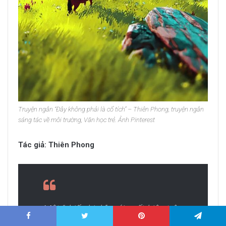
Truyện ngắn “Đây không phải là cổ tích” – Thiên Phong, truyện ngắn
sáng tác về môi trường, Văn học trẻ. Ảnh Pinterest
Tác giả: Thiên Phong
Một “chiến binh” mới xuất hiện trên
Văn học trẻ
, Thiên Phong khiến