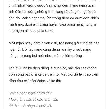
chinh phạt vương quốc Vaina, họ đem hàng ngàn quân
lính đến tấn công những thôn làng và bắt giết người dân
gần đó. Vaina nghe tin, liền trong đêm cô cưỡi con chiến
mã trắng, dưới ánh trăng huyền diệu bóng nàng hùng vĩ
như ngọn núi cao phía xa xa.
Một ngàn ngày đêm chiến đấu, tóc nàng giờ cũng đã cắt
ngắn đi. Đôi tay nàng cũng đang run rẩy vì sức nặng,
nàng thở từng hơi mệt nhọc trên chiến trường.
Tên thủ lĩnh kẻ địch đúng là hung ác, hắn tàn sát không
còn sống bất kì ai kể cả trẻ nhỏ. Mặt trời đã lên cao trên
đỉnh đầu chỉ còn Vaina và kẻ thù.
“Vaina ngàn ngày chiến đấu
Mưa giông bão tố nằm trên đầu
Kẻ thù cười nhạo vì phái yếu