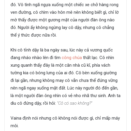
đó. Vô tình ngã ngựa xuống một chiếc xe chở hàng rong
ven đường, cô chìm vào hôn mê nên không biết gì, chỉ lờ
mờ thấy được một gương mặt của người đàn ông nào
đó. Người ấy không ngừng lay cô dậy, nhưng cô chẳng
thể ý thức được nữa rồi.
Khi cô tỉnh dậy là ba ngày sau, lúc này cả vương quốc
đang nháo nhào lên đi tìm
công chúa
thất lạc. Cô nhìn
xung quanh thấy đây là một căn nhà cũ kĩ, phía vách
tường kia có bóng lưng của ai đó. Cô bèn xuống giường
đi lại gần, nhưng không may cô vẫn chưa thể đứng vững
nên ngã ngay xuống mặt đất. Lúc này người đó đến gần,
là một người đàn ông nhìn có vẻ nho nhã thư sinh. Anh ta
dìu cô đứng dậy, rồi hỏi:
“Cô có sao không?”
Vaina định nói nhưng cô không nói được gì, chỉ mấp máy
môi.