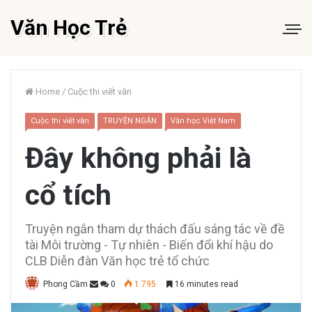
Văn Học Trẻ
Home
/
Cuộc thi viết văn
Cuộc thi viết văn
TRUYỆN NGẮN
Văn học Việt Nam
Đây không phải là
cổ tích
Truyện ngắn tham dự thách đấu sáng tác về đề
tài Môi trường - Tự nhiên - Biến đổi khí hậu do
CLB Diễn đàn Văn học trẻ tổ chức
Phong Cầm
0
1.795
16 minutes read