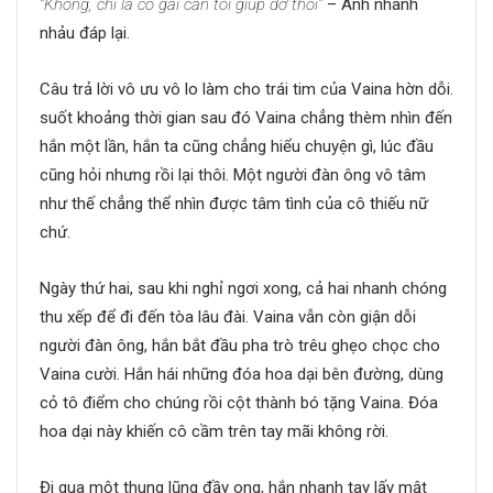
“Không, chỉ là cô gái cần tôi giúp đỡ thôi”
– Anh nhanh
nhảu đáp lại.
Câu trả lời vô ưu vô lo làm cho trái tim của Vaina hờn dỗi.
suốt khoảng thời gian sau đó Vaina chẳng thèm nhìn đến
hắn một lần, hắn ta cũng chẳng hiểu chuyện gì, lúc đầu
cũng hỏi nhưng rồi lại thôi. Một người đàn ông vô tâm
như thế chẳng thể nhìn được tâm tình của cô thiếu nữ
chứ.
Ngày thứ hai, sau khi nghỉ ngơi xong, cả hai nhanh chóng
thu xếp để đi đến tòa lâu đài. Vaina vẫn còn giận dỗi
người đàn ông, hắn bắt đầu pha trò trêu ghẹo chọc cho
Vaina cười. Hắn hái những đóa hoa dại bên đường, dùng
cỏ tô điểm cho chúng rồi cột thành bó tặng Vaina. Đóa
hoa dại này khiến cô cầm trên tay mãi không rời.
Đi qua một thung lũng đầy ong, hắn nhanh tay lấy mật