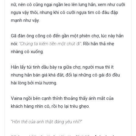
nữ, nên cô cũng ngại ngần leo lên lưng hắn, xem như cưỡi
ngựa vậy thôi, nhưng khi cô cưỡi ngựa tim cô đâu đập
mạnh như vậy.
Gã đàn ông cõng cô đến gần một phiên chợ, lúc này hắn
nói:
“Chúng ta kiếm tiền một chút đi”
. Rồi hắn thả nhẹ
nhàng cô xuống.
Hắn lấy túi tinh dầu bày ra giữa chợ, người mua thì ít
nhưng hắn bán giá khá đắt, đổi lại những cô gái đó đều
hài lòng bởi mùi hương.
Vaina ngồi bên cạnh thỉnh thoảng thấy ánh mắt của
khách hàng nhìn cô, rồi họ lại trêu ghẹo.
“Hôn thê của anh thật đáng yêu nhỉ?”