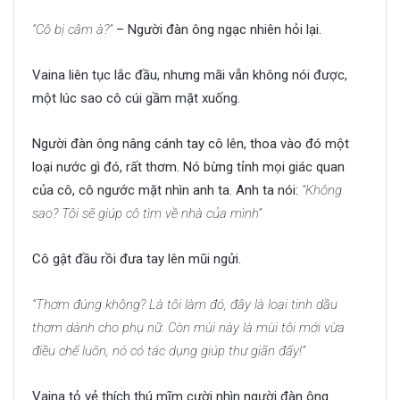
“Cô bị câm à?”
– Người đàn ông ngạc nhiên hỏi lại.
Vaina liên tục lắc đầu, nhưng mãi vẫn không nói được,
một lúc sao cô cúi gầm mặt xuống.
Người đàn ông nâng cánh tay cô lên, thoa vào đó một
loại nước gì đó, rất thơm. Nó bừng tỉnh mọi giác quan
của cô, cô ngước mặt nhìn anh ta. Anh ta nói:
“Không
sao? Tôi sẽ giúp cô tìm về nhà của mình”
Cô gật đầu rồi đưa tay lên mũi ngửi.
“Thơm đúng không? Là tôi làm đó, đây là loại tinh dầu
thơm dành cho phụ nữ. Còn mùi này là mùi tôi mới vừa
điều chế luôn, nó có tác dụng giúp thư giãn đấy!”
Vaina tỏ vẻ thích thú mĩm cười nhìn người đàn ông.