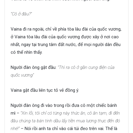
“Cô ở đâu?”
Vaina đi ra ngoài, chỉ về phía tòa lâu đài của quốc vương,
ở Vaina tòa lâu đài của quốc vương được xây ở nơi cao
nhất, ngay tại trung tâm đất nước, để mọi người dân đều
có thể nhìn thấy.
Người đàn ông gật đầu:
“Thì ra cô ở gần cung điện của
quốc vương”
Vaina gật đầu liên tục tỏ vẻ đồng ý.
Người đàn ông đi vào trong rồi đưa cô một chiếc bánh
mì –
“Xin lỗi, tôi chỉ có từng này thức ăn, cô ăn tạm, đi đến
đâu chúng ta bán tinh dầu lấy tiền mua lương thực đến đó
nhé!”
– Nói rồi anh ta chỉ vào cái túi đeo trên vai. Thế là