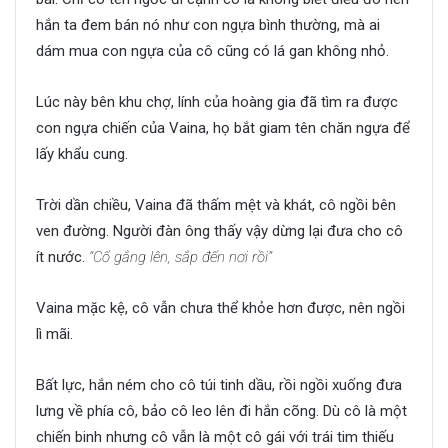
hắn ta đem bán nó như con ngựa bình thường, mà ai
dám mua con ngựa của cô cũng có lá gan không nhỏ.
Lúc này bên khu chợ, lính của hoàng gia đã tìm ra được
con ngựa chiến của Vaina, họ bắt giam tên chăn ngựa để
lấy khẩu cung.
Trời dần chiều, Vaina đã thấm mệt và khát, cô ngồi bên
ven đường. Người đàn ông thấy vậy dừng lại đưa cho cô
ít nước.
“Cố gắng lên, sắp đến nơi rồi”
Vaina mặc kệ, cô vẫn chưa thể khỏe hơn được, nên ngồi
lì mãi.
Bất lực, hắn ném cho cô túi tinh dầu, rồi ngồi xuống đưa
lưng về phía cô, bảo cô leo lên đi hắn cõng. Dù cô là một
chiến binh nhưng cô vẫn là một cô gái với trái tim thiếu