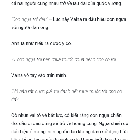
cả hai người cùng nhau trở về lâu đài của quốc vương.
“Con ngựa tôi đâu”
– Lúc này Vaina ra dấu hiệu con ngựa
với người đàn ông.
Anh ta như hiểu ra được ý cô.
“À, con ngựa tôi bán mua thuốc chữa bệnh cho cô rồi”
Vaina vỗ tay vào trán mình.
“Nó bán rất được giá, tôi dành hết mua thuốc tốt cho cô
đấy!”
Cô nhún vai tỏ vẻ bất lực, cô biết rằng con ngựa chiến
đó, dẫu đi đâu cũng sẽ trở về hoàng cung. Ngựa chiến có
dấu hiệu ở mông, nên người dân không dám sử dụng bừa
bãi. Chỉ có tên ngốc đi cạnh cô là không biết điều đó nên