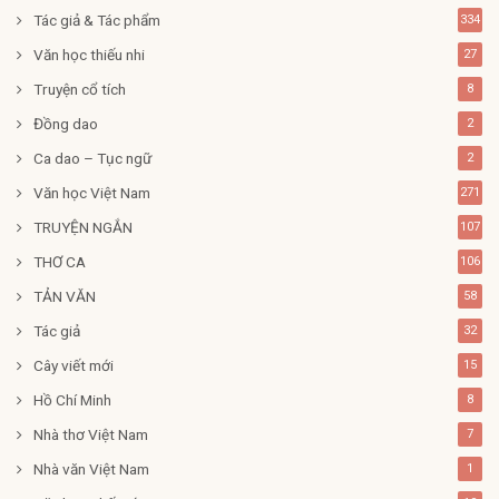
Tác giả & Tác phẩm
334
Văn học thiếu nhi
27
Truyện cổ tích
8
Đồng dao
2
Ca dao – Tục ngữ
2
Văn học Việt Nam
271
TRUYỆN NGẮN
107
THƠ CA
106
TẢN VĂN
58
Tác giả
32
Cây viết mới
15
Hồ Chí Minh
8
Nhà thơ Việt Nam
7
Nhà văn Việt Nam
1