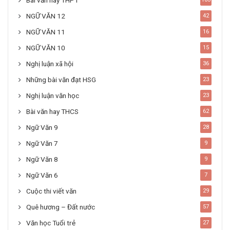
Bài văn hay THPT
NGỮ VĂN 12
42
NGỮ VĂN 11
16
NGỮ VĂN 10
15
Nghị luận xã hội
36
Những bài văn đạt HSG
23
Nghị luận văn học
23
Bài văn hay THCS
62
Ngữ Văn 9
28
Ngữ Văn 7
9
Ngữ Văn 8
9
Ngữ Văn 6
7
Cuộc thi viết văn
29
Quê hương – Đất nước
57
Văn học Tuổi trẻ
27