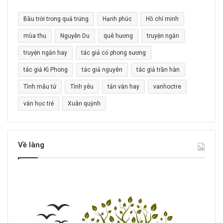
c
Bầu trời trong quả trứng
Hạnh phúc
Hồ chí minh
h
o
mùa thu
Nguyễn Du
quê hương
truyện ngắn
:
truyện ngắn hay
tác giả cỏ phong sương
tác giả Kì Phong
tác giả nguyên
tác giả trần hàn
Tình mẫu tử
Tình yêu
tản văn hay
vanhoctre
văn học trẻ
Xuân quỳnh
Về làng