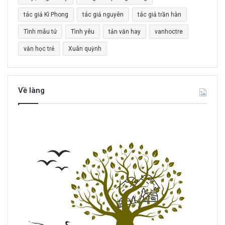
tác giả Kì Phong
tác giả nguyên
tác giả trần hàn
Tình mẫu tử
Tình yêu
tản văn hay
vanhoctre
văn học trẻ
Xuân quỳnh
Về làng