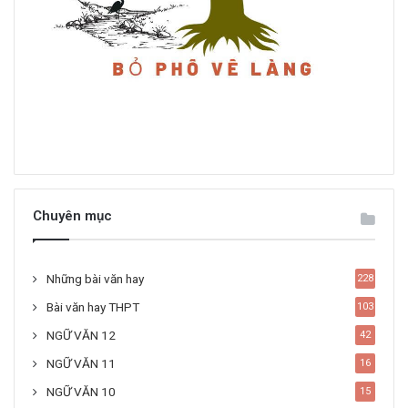
Chuyên mục
Những bài văn hay
228
Bài văn hay THPT
103
NGỮ VĂN 12
42
NGỮ VĂN 11
16
NGỮ VĂN 10
15