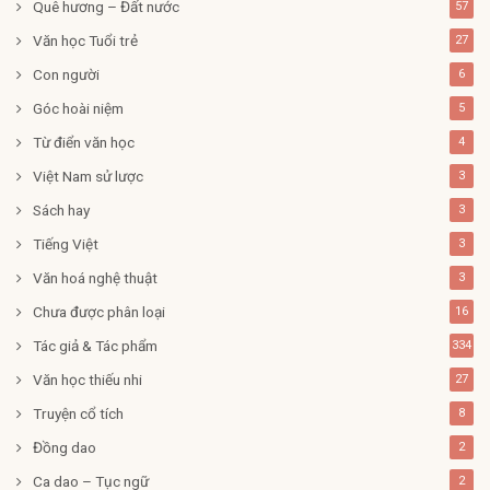
Quê hương – Đất nước
57
Văn học Tuổi trẻ
27
Con người
6
Góc hoài niệm
5
Từ điển văn học
4
Việt Nam sử lược
3
Sách hay
3
Tiếng Việt
3
Văn hoá nghệ thuật
3
Chưa được phân loại
16
Tác giả & Tác phẩm
334
Văn học thiếu nhi
27
Truyện cổ tích
8
Đồng dao
2
Ca dao – Tục ngữ
2