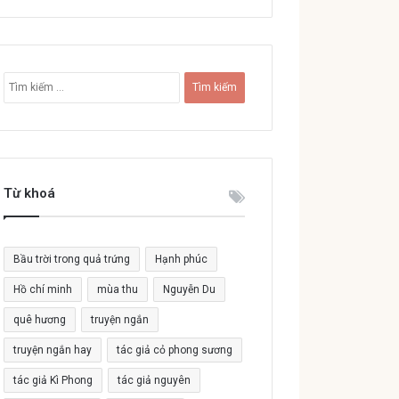
T
ì
m
k
i
ế
Từ khoá
m
c
h
o
Bầu trời trong quả trứng
Hạnh phúc
:
Hồ chí minh
mùa thu
Nguyễn Du
quê hương
truyện ngắn
truyện ngắn hay
tác giả cỏ phong sương
tác giả Kì Phong
tác giả nguyên