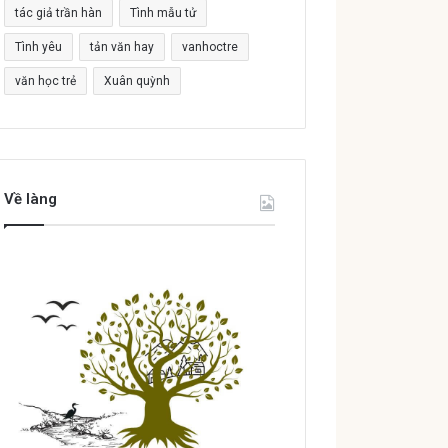
tác giả trần hàn
Tình mẫu tử
Tình yêu
tản văn hay
vanhoctre
văn học trẻ
Xuân quỳnh
Về làng