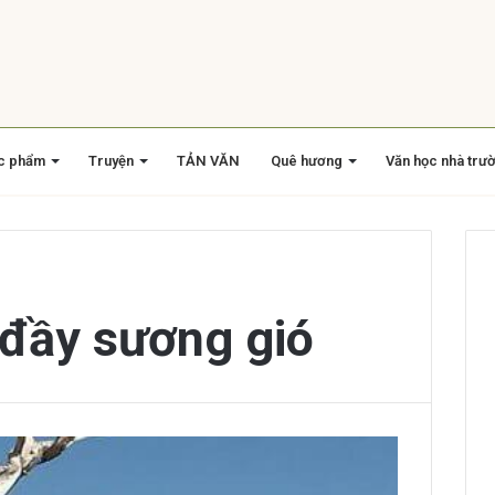
c phẩm
Truyện
TẢN VĂN
Quê hương
Văn học nhà trư
 đầy sương gió