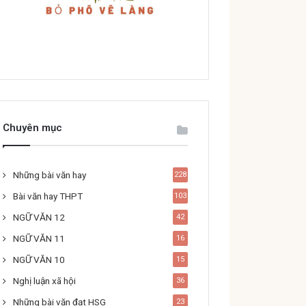
Chuyên mục
Những bài văn hay
228
Bài văn hay THPT
103
NGỮ VĂN 12
42
NGỮ VĂN 11
16
NGỮ VĂN 10
15
Nghị luận xã hội
36
Những bài văn đạt HSG
23