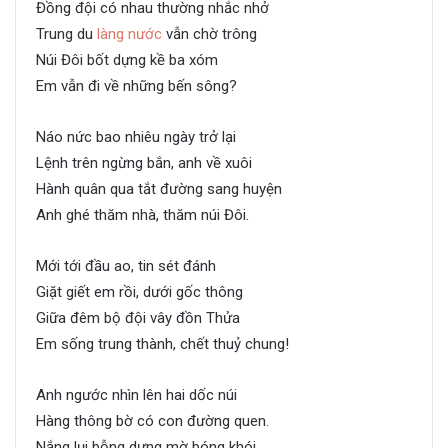
Đồng đội có nhau thường nhắc nhở
Trung du
làng nước
vẫn chờ trông
Núi Đôi bốt dựng kề ba xóm
Em vẫn đi về những bến sông?
Náo nức bao nhiêu ngày trở lại
Lệnh trên ngừng bắn, anh về xuôi
Hành quân qua tắt đường sang huyện
Anh ghé thăm nhà, thăm núi Đôi.
Mới tới đầu ao, tin sét đánh
Giặt giết em rồi, dưới gốc thông
Giữa đêm bộ đội vây đồn Thửa
Em sống trung thành, chết thuỷ chung!
Anh ngước nhìn lên hai dốc núi
Hàng thông bờ có con đường quen.
Nắng lụi bỗng dưng mờ bóng khói