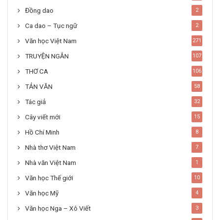
Đồng dao
2
Ca dao – Tục ngữ
2
Văn học Việt Nam
271
TRUYỆN NGẮN
107
THƠ CA
106
TẢN VĂN
58
Tác giả
32
Cây viết mới
15
Hồ Chí Minh
8
Nhà thơ Việt Nam
7
Nhà văn Việt Nam
1
Văn học Thế giới
10
Văn học Mỹ
4
Văn học Nga – Xô Viết
3