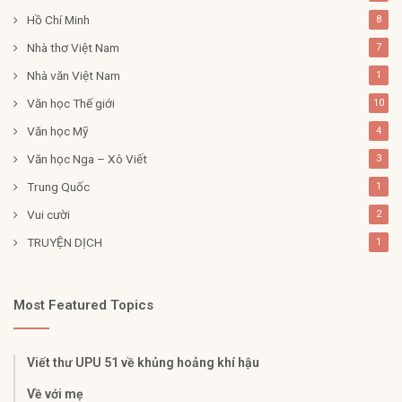
Hồ Chí Minh
8
Nhà thơ Việt Nam
7
Nhà văn Việt Nam
1
Văn học Thế giới
10
Văn học Mỹ
4
Văn học Nga – Xô Viết
3
Trung Quốc
1
Vui cười
2
TRUYỆN DỊCH
1
Most Featured Topics
Viết thư UPU 51 về khủng hoảng khí hậu
Về với mẹ