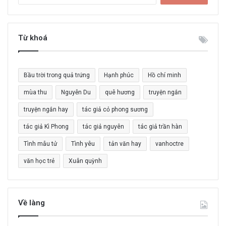
ì
m
k
i
Từ khoá
ế
m
c
Bầu trời trong quả trứng
Hạnh phúc
Hồ chí minh
h
o
mùa thu
Nguyễn Du
quê hương
truyện ngắn
:
truyện ngắn hay
tác giả cỏ phong sương
tác giả Kì Phong
tác giả nguyên
tác giả trần hàn
Tình mẫu tử
Tình yêu
tản văn hay
vanhoctre
văn học trẻ
Xuân quỳnh
Về làng