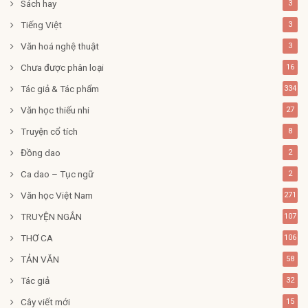
Sách hay
3
Tiếng Việt
3
Văn hoá nghệ thuật
3
Chưa được phân loại
16
Tác giả & Tác phẩm
334
Văn học thiếu nhi
27
Truyện cổ tích
8
Đồng dao
2
Ca dao – Tục ngữ
2
Văn học Việt Nam
271
TRUYỆN NGẮN
107
THƠ CA
106
TẢN VĂN
58
Tác giả
32
Cây viết mới
15