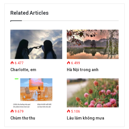
Related Articles
6.477
6.499
Charlotte, em
Hà Nội trong anh
9.679
5.106
Chùm thơ thu
Lâu lắm không mưa