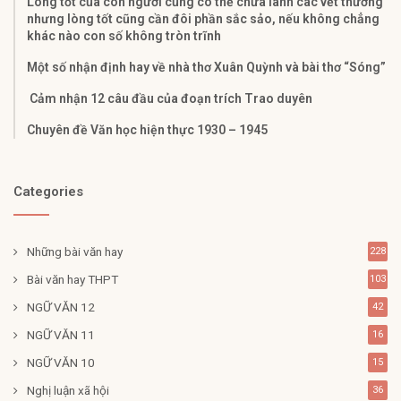
Lòng tốt của con người cũng có thể chữa lành các vết thương
nhưng lòng tốt cũng cần đôi phần sắc sảo, nếu không chẳng
khác nào con số không tròn trĩnh
Một số nhận định hay về nhà thơ Xuân Quỳnh và bài thơ “Sóng”
Cảm nhận 12 câu đầu của đoạn trích Trao duyên
Chuyên đề Văn học hiện thực 1930 – 1945
Categories
Những bài văn hay
228
Bài văn hay THPT
103
NGỮ VĂN 12
42
NGỮ VĂN 11
16
NGỮ VĂN 10
15
Nghị luận xã hội
36