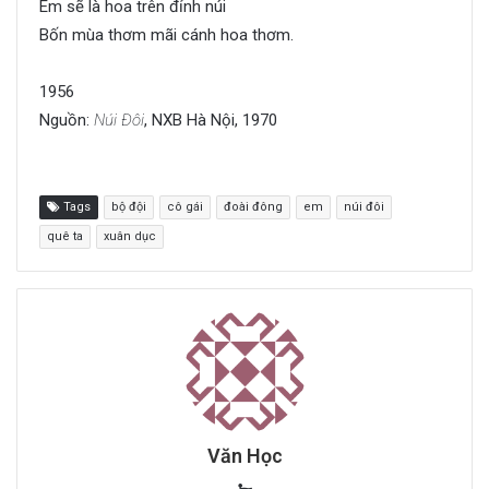
Em sẽ là hoa trên đỉnh núi
Bốn mùa thơm mãi cánh hoa thơm.
1956
Nguồn:
Núi Đôi
, NXB Hà Nội, 1970
Tags
bộ đội
cô gái
đoài đông
em
núi đôi
quê ta
xuân dục
Văn Học