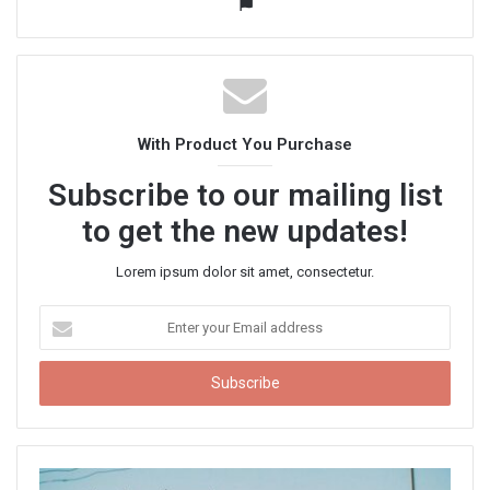
W
e
b
s
i
t
With Product You Purchase
e
Subscribe to our mailing list
to get the new updates!
Lorem ipsum dolor sit amet, consectetur.
E
n
t
e
r
y
o
u