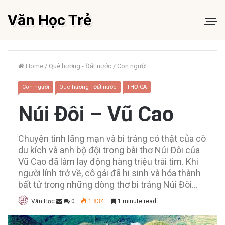
Văn Học Trẻ
Home
/
Quê hương - Đất nước
/
Con người
Con người
Quê hương - Đất nước
THƠ CA
Núi Đôi – Vũ Cao
Chuyện tình lãng mạn và bi tráng có thật của cô
du kích và anh bộ đội trong bài thơ Núi Đôi của
Vũ Cao đã làm lay động hàng triệu trái tim. Khi
người lính trở về, cô gái đã hi sinh và hóa thành
bất tử trong những dòng thơ bi tráng Núi Đôi...
Văn Học
0
1.834
1 minute read