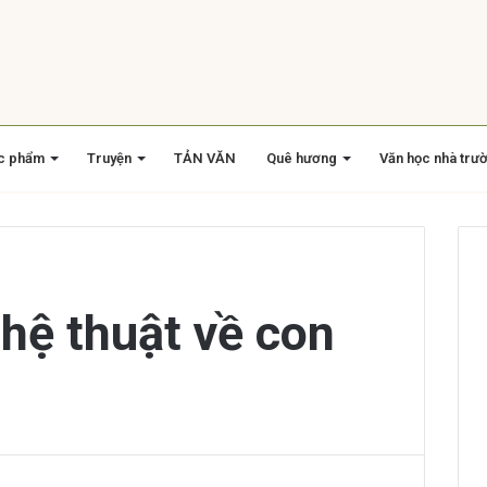
c phẩm
Truyện
TẢN VĂN
Quê hương
Văn học nhà trư
hệ thuật về con