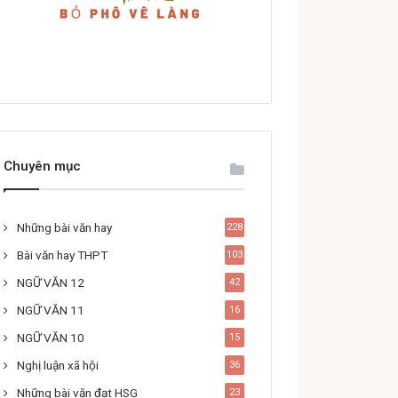
Chuyên mục
Những bài văn hay
228
Bài văn hay THPT
103
NGỮ VĂN 12
42
NGỮ VĂN 11
16
NGỮ VĂN 10
15
Nghị luận xã hội
36
Những bài văn đạt HSG
23