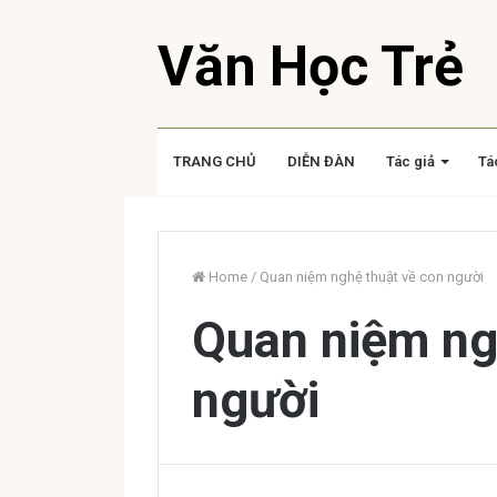
Văn Học Trẻ
TRANG CHỦ
DIỄN ĐÀN
Tác giả
Tá
Home
/
Quan niệm nghệ thuật về con người
Quan niệm ng
người