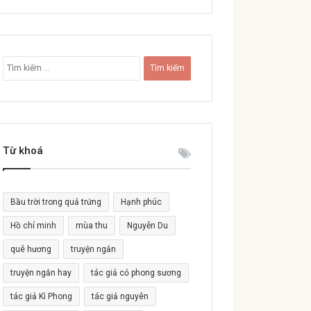
T
ì
m
k
i
ế
Từ khoá
m
c
h
o
Bầu trời trong quả trứng
Hạnh phúc
:
Hồ chí minh
mùa thu
Nguyễn Du
quê hương
truyện ngắn
truyện ngắn hay
tác giả cỏ phong sương
tác giả Kì Phong
tác giả nguyên