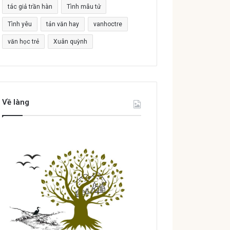
tác giả trần hàn
Tình mẫu tử
Tình yêu
tản văn hay
vanhoctre
văn học trẻ
Xuân quỳnh
Về làng