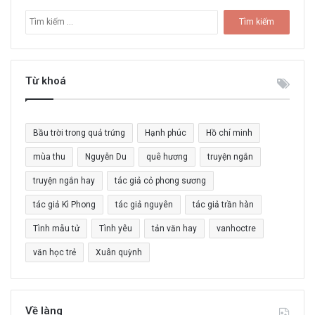
T
ì
m
k
i
Từ khoá
ế
m
c
Bầu trời trong quả trứng
Hạnh phúc
Hồ chí minh
h
o
mùa thu
Nguyễn Du
quê hương
truyện ngắn
:
truyện ngắn hay
tác giả cỏ phong sương
tác giả Kì Phong
tác giả nguyên
tác giả trần hàn
Tình mẫu tử
Tình yêu
tản văn hay
vanhoctre
văn học trẻ
Xuân quỳnh
Về làng