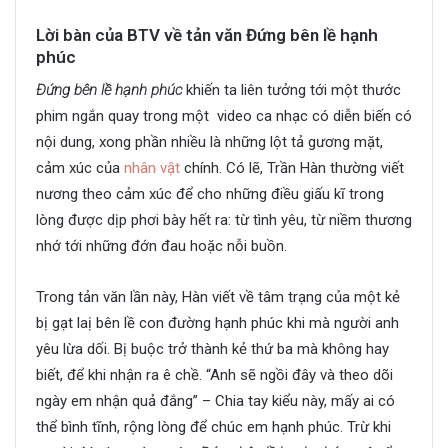
Lời bàn của BTV về tản văn Đứng bên lề hạnh
phúc
Đứng bên lề hạnh phúc
khiến ta liên tưởng tới một thước
phim ngắn quay trong một video ca nhạc có diễn biến có
nội dung, xong phần nhiều là những lột tả gương mặt,
cảm xúc của
nhân vật
chính. Có lẽ, Trần Hàn thường viết
nương theo cảm xúc để cho những điều giấu kĩ trong
lòng được dịp phơi bày hết ra: từ tình yêu, từ niềm thương
nhớ tới những đớn đau hoặc nỗi buồn.
Trong tản văn lần này, Hàn viết về tâm trạng của một kẻ
bị gạt laị bên lề con đường hạnh phúc khi mà người anh
yêu lừa dối. Bị buộc trở thành kẻ thứ ba mà không hay
biết, để khi nhận ra ê chề. “Anh sẽ ngồi đây và theo dõi
ngày em nhận quả đắng” – Chia tay kiểu này, mấy ai có
thể bình tĩnh, rộng lòng để chúc em hạnh phúc. Trừ khi