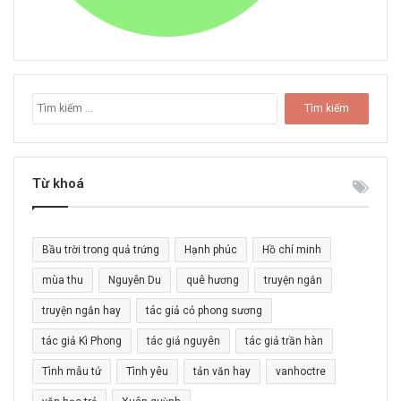
T
ì
m
k
i
Từ khoá
ế
m
c
Bầu trời trong quả trứng
Hạnh phúc
Hồ chí minh
h
o
mùa thu
Nguyễn Du
quê hương
truyện ngắn
:
truyện ngắn hay
tác giả cỏ phong sương
tác giả Kì Phong
tác giả nguyên
tác giả trần hàn
Tình mẫu tử
Tình yêu
tản văn hay
vanhoctre