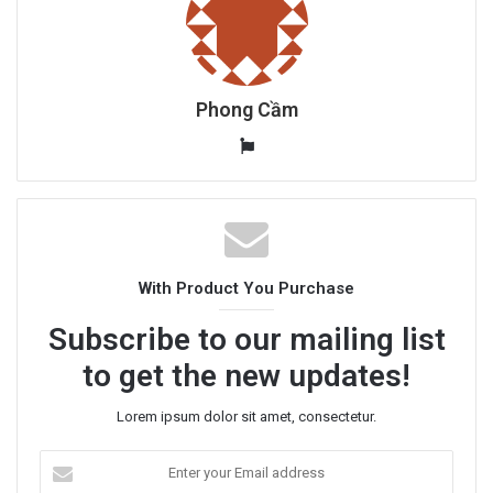
Phong Cầm
W
e
b
s
i
t
With Product You Purchase
e
Subscribe to our mailing list
to get the new updates!
Lorem ipsum dolor sit amet, consectetur.
E
n