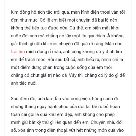
Kim đồng hồ tích tắc trôi qua, màn hình điện thoại vẫn tối
đen như mực. Có lẽ em biết mọi chuyện đã bại lộ nên
không thể tiếp tục được nữa. Cứ thế, em biến mất khỏi
cuộc đời anh mà chẳng có lấy một lời giải thích. À không,
giải thích gì nữa khi mọi chuyện đã quá rõ ràng. Mặc cho
trái tim
mình đang rỉ máu, anh cũng không có ý định tìm
em để trách móc. Bởi sau tất cả, anh hiểu ra, mình chỉ là
một điểm dừng chân trong cuộc sống của em thôi,
chẳng có chút giá trị nào cả. Vậy thì, chẳng có lý do gì để
anh tiếc nuối.
Sau đêm đó, anh lao đầu vào công việc, hòng quên đi
những tháng ngày hạnh phúc của đôi ta. Để rũ bỏ hoàn
toàn cái gọi là quá khứ êm đẹp, anh không cho phép
mình giữ bất kỳ thứ gì liên quan đến em. Chuyển nhà, đổi
số, xóa ảnh trong điện thoại, vứt hết những món quà vào