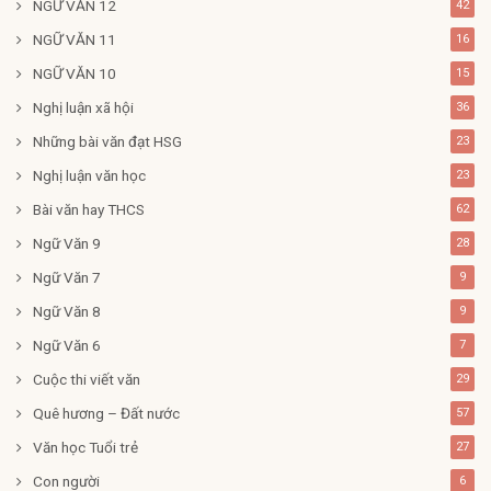
NGỮ VĂN 12
42
NGỮ VĂN 11
16
NGỮ VĂN 10
15
Nghị luận xã hội
36
Những bài văn đạt HSG
23
Nghị luận văn học
23
Bài văn hay THCS
62
Ngữ Văn 9
28
Ngữ Văn 7
9
Ngữ Văn 8
9
Ngữ Văn 6
7
Cuộc thi viết văn
29
Quê hương – Đất nước
57
Văn học Tuổi trẻ
27
Con người
6