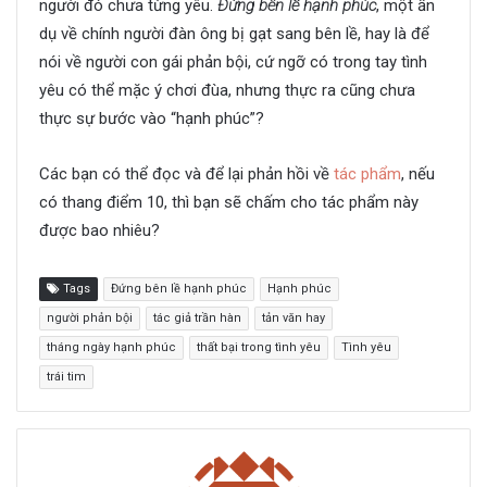
người đó chưa từng yêu.
Đứng bên lề hạnh phúc
, một ẩn
dụ về chính người đàn ông bị gạt sang bên lề, hay là để
nói về người con gái phản bội, cứ ngỡ có trong tay tình
yêu có thể mặc ý chơi đùa, nhưng thực ra cũng chưa
thực sự bước vào “hạnh phúc”?
Các bạn có thể đọc và để lại phản hồi về
tác phẩm
, nếu
có thang điểm 10, thì bạn sẽ chấm cho tác phẩm này
được bao nhiêu?
Tags
Đứng bên lề hạnh phúc
Hạnh phúc
người phản bội
tác giả trần hàn
tản văn hay
tháng ngày hạnh phúc
thất bại trong tình yêu
Tình yêu
trái tim