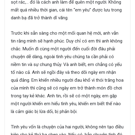
sọt rác,… đó là cách anh làm để quên một người. Không
mất quá nhiều thời gian, cái tên “em yêu” được lưu trong
danh bạ đã trở thành dĩ vãng.
Trước khi sẵn sàng cho một mối quan hệ mới, anh vẫn
tin rằng mình sẽ hạnh phúc. Duy chỉ có em thì anh không
chắc. Muốn đi cùng một người đến cuối đời đâu phải
chuyện dễ dàng, ngoài tình yêu chúng ta cần phải có
niềm tin và sự chung thủy. Và anh biết, em chẳng có yếu
tố nào cả. Anh sẽ ngồi đây và theo dõi ngày em nhận
quả đắng. Em khiến nhiều người đau khổ vì thói trăng hoa
của mình thì cũng sẽ có ngày em trở thành món đồ chơi
trong tay kẻ khác. Anh tin, rồi sẽ có một ngày, em gặp
một người khiến em hiểu tình yêu, khiến em biết thế nào
là cảm giác bị lừa dối, bị phản bội.
Tình yêu vốn là chuyện của hai người, không nên tạo điều
kiện cho kẻ thứ ba chen vào. Nếu có, hẳn chuyện tình đó