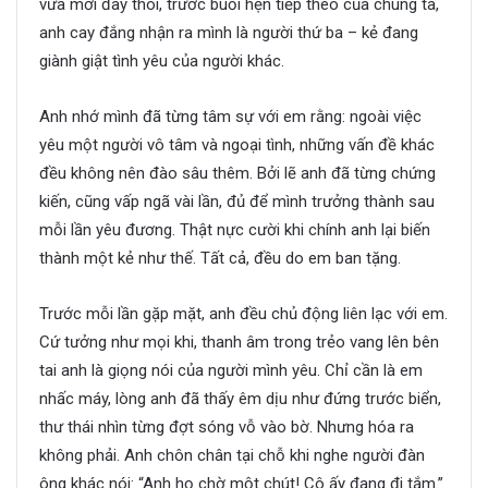
vừa mới đây thôi, trước buổi hẹn tiếp theo của chúng ta,
anh cay đắng nhận ra mình là người thứ ba – kẻ đang
giành giật tình yêu của người khác.
Anh nhớ mình đã từng tâm sự với em rằng: ngoài việc
yêu một người vô tâm và ngoại tình, những vấn đề khác
đều không nên đào sâu thêm. Bởi lẽ anh đã từng chứng
kiến, cũng vấp ngã vài lần, đủ để mình trưởng thành sau
mỗi lần yêu đương. Thật nực cười khi chính anh lại biến
thành một kẻ như thế. Tất cả, đều do em ban tặng.
Trước mỗi lần gặp mặt, anh đều chủ động liên lạc với em.
Cứ tưởng như mọi khi, thanh âm trong trẻo vang lên bên
tai anh là giọng nói của người mình yêu. Chỉ cần là em
nhấc máy, lòng anh đã thấy êm dịu như đứng trước biển,
thư thái nhìn từng đợt sóng vỗ vào bờ. Nhưng hóa ra
không phải. Anh chôn chân tại chỗ khi nghe người đàn
ông khác nói: “Anh họ chờ một chút! Cô ấy đang đi tắm.”