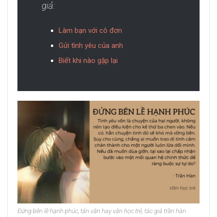
giả:
Làm bạn với cô đơn
Gửi tình yêu của anh
Biết khi nào gặp lại
Đứng bên lề hạnh phúc, tản văn hay văn học trẻ, tác giả trần hàn