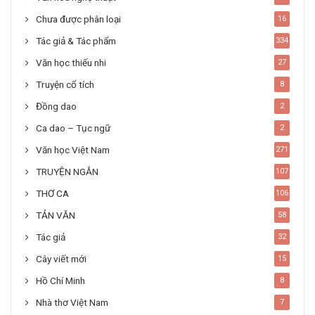
Chưa được phân loại
16
Tác giả & Tác phẩm
334
Văn học thiếu nhi
27
Truyện cổ tích
8
Đồng dao
2
Ca dao – Tục ngữ
2
Văn học Việt Nam
271
TRUYỆN NGẮN
107
THƠ CA
106
TẢN VĂN
58
Tác giả
32
Cây viết mới
15
Hồ Chí Minh
8
Nhà thơ Việt Nam
7