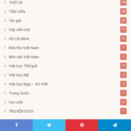
THƠ CA
106
TẢN VĂN
58
Tác giả
32
Cây viết mới
15
Hồ Chí Minh
8
Nhà thơ Việt Nam
7
Nhà văn Việt Nam
1
Văn học Thế giới
10
Văn học Mỹ
4
Văn học Nga – Xô Viết
3
Trung Quốc
1
Vui cười
2
TRUYỆN DỊCH
1