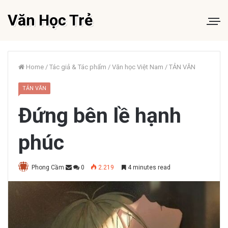
Văn Học Trẻ
Home
/
Tác giả & Tác phẩm
/
Văn học Việt Nam
/
TẢN VĂN
TẢN VĂN
Đứng bên lề hạnh
phúc
Phong Cầm
0
2.219
4 minutes read