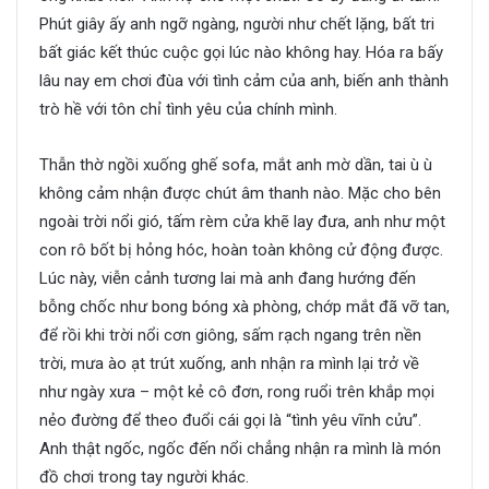
Phút giây ấy anh ngỡ ngàng, người như chết lặng, bất tri
bất giác kết thúc cuộc gọi lúc nào không hay. Hóa ra bấy
lâu nay em chơi đùa với tình cảm của anh, biến anh thành
trò hề với tôn chỉ tình yêu của chính mình.
Thẫn thờ ngồi xuống ghế sofa, mắt anh mờ dần, tai ù ù
không cảm nhận được chút âm thanh nào. Mặc cho bên
ngoài trời nổi gió, tấm rèm cửa khẽ lay đưa, anh như một
con rô bốt bị hỏng hóc, hoàn toàn không cử động được.
Lúc này, viễn cảnh tương lai mà anh đang hướng đến
bỗng chốc như bong bóng xà phòng, chớp mắt đã vỡ tan,
để rồi khi trời nổi cơn giông, sấm rạch ngang trên nền
trời, mưa ào ạt trút xuống, anh nhận ra mình lại trở về
như ngày xưa – một kẻ cô đơn, rong ruổi trên khắp mọi
nẻo đường để theo đuổi cái gọi là “tình yêu vĩnh cửu”.
Anh thật ngốc, ngốc đến nổi chẳng nhận ra mình là món
đồ chơi trong tay người khác.