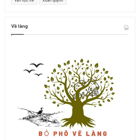
văn học trẻ
Xuân quỳnh
Về làng