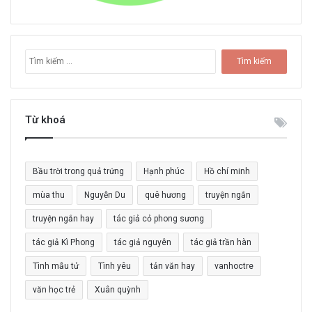
T
ì
m
k
i
Từ khoá
ế
m
c
Bầu trời trong quả trứng
Hạnh phúc
Hồ chí minh
h
o
mùa thu
Nguyễn Du
quê hương
truyện ngắn
:
truyện ngắn hay
tác giả cỏ phong sương
tác giả Kì Phong
tác giả nguyên
tác giả trần hàn
Tình mẫu tử
Tình yêu
tản văn hay
vanhoctre
văn học trẻ
Xuân quỳnh