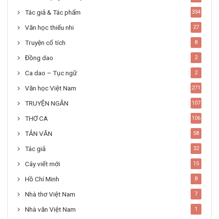
Tác giả & Tác phẩm
334
Văn học thiếu nhi
27
Truyện cổ tích
8
Đồng dao
2
Ca dao – Tục ngữ
2
Văn học Việt Nam
271
TRUYỆN NGẮN
107
THƠ CA
106
TẢN VĂN
58
Tác giả
32
Cây viết mới
15
Hồ Chí Minh
8
Nhà thơ Việt Nam
7
Nhà văn Việt Nam
1