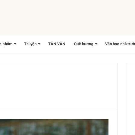
c phẩm
Truyện
TẢN VĂN
Quê hương
Văn học nhà trư