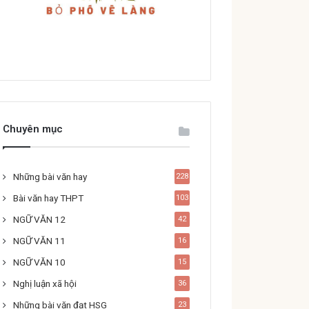
Chuyên mục
Những bài văn hay
228
Bài văn hay THPT
103
NGỮ VĂN 12
42
NGỮ VĂN 11
16
NGỮ VĂN 10
15
Nghị luận xã hội
36
Những bài văn đạt HSG
23