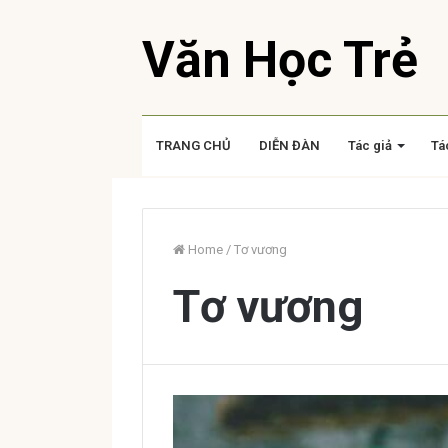
Văn Học Trẻ
TRANG CHỦ
DIỄN ĐÀN
Tác giả
Tá
Home
/
Tơ vương
Tơ vương