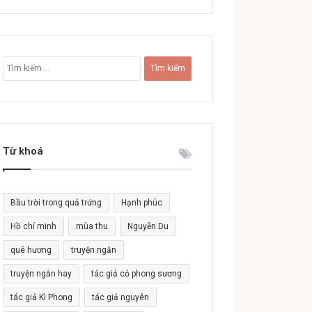
T
ì
m
k
i
ế
Từ khoá
m
c
h
o
Bầu trời trong quả trứng
Hạnh phúc
:
Hồ chí minh
mùa thu
Nguyễn Du
quê hương
truyện ngắn
truyện ngắn hay
tác giả cỏ phong sương
tác giả Kì Phong
tác giả nguyên