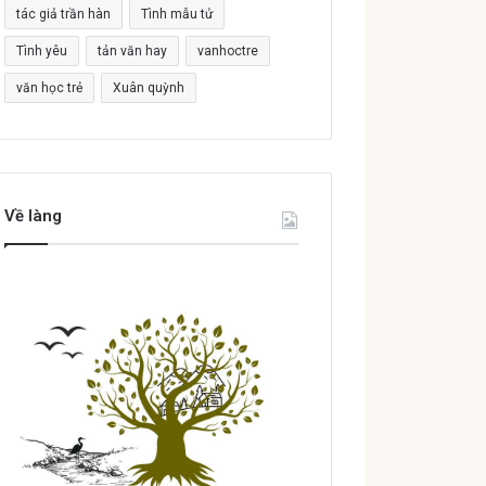
tác giả trần hàn
Tình mẫu tử
Tình yêu
tản văn hay
vanhoctre
văn học trẻ
Xuân quỳnh
Về làng